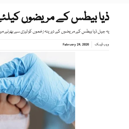
ذیا بیطس کے مریضوں کیلئے ا
یہ جیل ذیا بیطس کے مریضوں کے دیرینہ زخموں کو تیزی سے بھرنے 
ویب ڈیسک
February 24, 2026