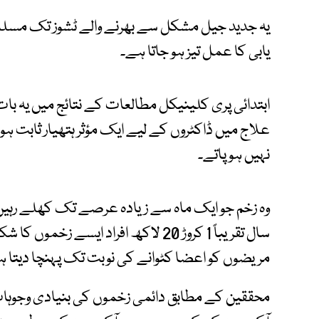
یہ جدید جیل مشکل سے بھرنے والے ٹشوز تک م
یابی کا عمل تیز ہو جاتا ہے۔
ابتدائی پری کلینیکل مطالعات کے نتائج میں یہ با
علاج میں ڈاکٹروں کے لیے ایک مؤثر ہتھیار ثابت 
نہیں ہو پاتے۔
وہ زخم جو ایک ماہ سے زیادہ عرصے تک کھلے رہیں ا
سال تقریباً 1 کروڑ 20 لاکھ افراد ایسے ز
مریضوں کو اعضا کٹوانے کی نوبت تک پہنچا دیتا 
محققین کے مطابق دائمی زخموں کی بنیادی وجوہا