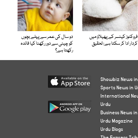
فروکٹوز کینسر کے پھیلاؤ میں
دو سال کی عمر سے پہلے بچوں
کردار ادا کر سکتا ہے: تحقیق
کو چینی سے دور رکھنا کیا فائدہ
رکھتا ہے؟
Showbiz News in
Sports News in U
International Ne
Urdu
Business News in
Urdu Magazine
Urdu Blogs
The Express Tri