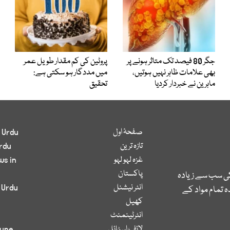
جگر 80 فیصد تک متاثر ہونے پر
پروٹین کی کم مقدار طویل عمر
بھی علامات ظاہر نہیں ہوتیں،
میں مددگار ہو سکتی ہے:
ماہرین نے خبردار کردیا
تحقیق
صفحۂ اول
 Urdu
تازہ ترین
rdu
غزہ لہو لہو
ws in
پاکستان
کی سب سے زیادہ
انٹر نیشنل
 Urdu
 تمام مواد کے
کھیل
انٹرٹینمنٹ
لائف اسٹائل
bune