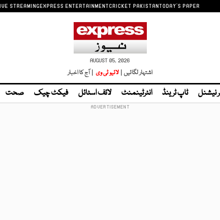
IVE STREAMING
EXPRESS ENTERTAINMENT
CRICKET PAKISTAN
TODAY'S PAPER
AUGUST 05, 2026
اشتہار لگائیں |
لائیو ٹی وی
| آج کا اخبار
ر نیشنل
ٹاپ ٹرینڈ
انٹرٹینمنٹ
لائف اسٹائل
فیکٹ چیک
صحت