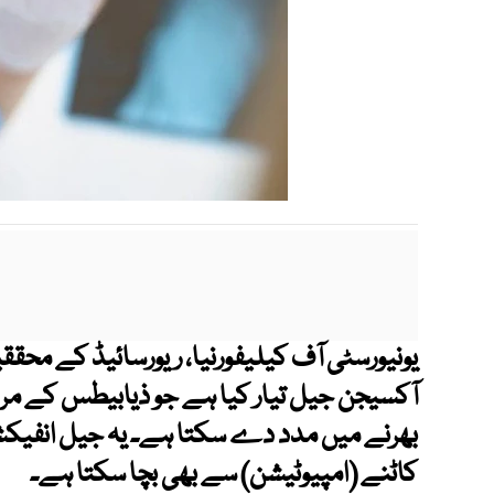
یونیورسٹی آف کیلیفورنیا، ریورسائیڈ ک
ے محققین
آکسیجن جیل تیار کیا ہے جو ذیابیطس کے مر
بھرنے میں مدد دے سکتا ہے۔ یہ جیل انفیکشن
کاٹنے (امپیوٹیشن) سے بھی بچا سکتا ہے۔