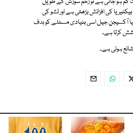
م ہو جاتی ہے تو زخم سوزش کے طویل
ٹیریا کی افزائش بڑھتی ہے اور ٹشو کی
نیا آکسیجن جیل اسی بنیادی مسئلے کو ہدف
وشش کرتا ہے۔
ائع ہوئی ہے۔