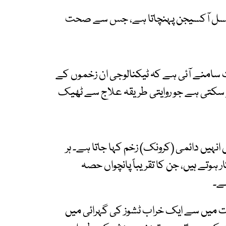
سلسل آکسیجن پہنچاتا ہے، جس سے صحت
ت سامنے آئی ہے کہ ٹیکنالوجی ان زخموں کے
ہو سکتی ہے جو روایتی طریقہ علاج سے ٹھیک
نہیں دائمی (کرونک) زخم کہا جاتا ہے۔ ہر
خموں کا شکار ہوتے ہیں، جن کا تقریباً پانچواں حصہ
ہے۔
ت میں سے ایک خراب ٹشوز کی گہرائی میں