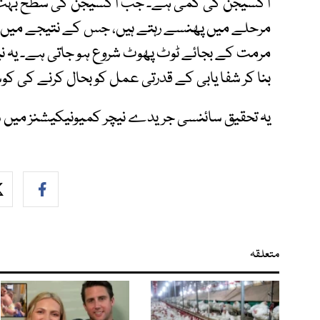
آکسیجن کی کمی ہے۔ جب آکسیجن کی سطح بہت ک
مرحلے میں پھنسے رہتے ہیں، جس کے نتیجے میں بیک
مرمت کے بجائے ٹوٹ پھوٹ شروع ہو جاتی ہے۔ یہ 
بنا کر شفا یابی کے قدرتی عمل کو بحال کرنے کی ک
یہ تحقیق سائنسی جریدے نیچر کمیونیکیشنز میں ش
متعلقہ