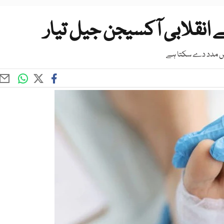
نقلابی آکسیجن جیل تیار
میں مدد دے سکتا ہے