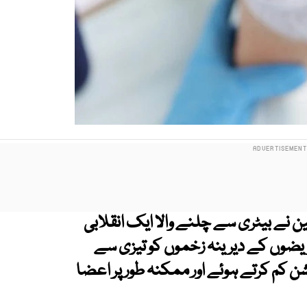
 نے بیٹری سے چلنے والا ایک انقلابی
یضوں کے دیرینہ زخموں کو تیزی سے
 کم کرتے ہوئے اور ممکنہ طور پر اعضا