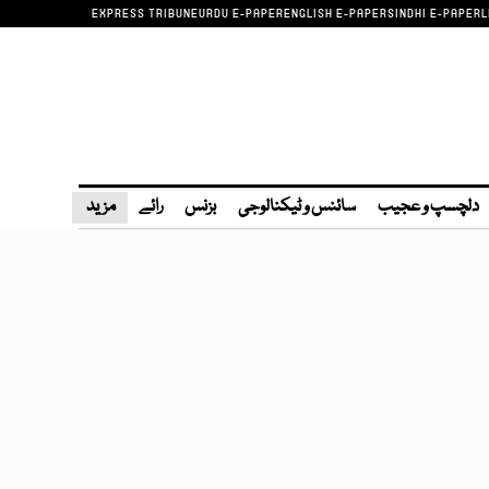
EXPRESS TRIBUNE
URDU E-PAPER
ENGLISH E-PAPER
SINDHI E-PAPER
L
دلچسپ و عجیب
سائنس و ٹیکنالوجی
بزنس
رائے
مزید