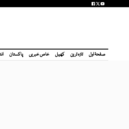
صفحۂ اول
تازہ ترین
کھیل
خاص خبریں
پاکستان
انٹ