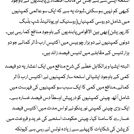
اسلحہ ایسی شے ہے جس کی مانگ اقتصادی پابندیوں کے باوجود
کبھی کم نہیں ہو سکتی۔ثبوت یہ ہے کہ ایک سو عالمی کمپنیوں
میں شامل دو روسی کمپنیاں(روسٹیک اور یونائیٹڈ شپ بلّبگ
کارپوریشن) بھی بین الاقوامی پابندیوں کے باوجود منافع کما رہی ہیں۔
دونوں کمپنیوں نے دو ہزار چوبیس میں اکتیس ارب ڈالر کمائے جو دو
ہزار تئیس کے مقابلے میں تئیس فیصد زائد ہیں۔
البتہ ایشیا و برالکاہل خطے کی شرح منافع میں ایک اعشاریہ دو فیصد
کمی کے باوجود ایشیائی اسلحہ ساز کمپنیوں نے اکتیس ارب ڈالر
کمائے۔منافع میں کمی کا ایک سبب سو کمپنیوں کی فہرست میں
شامل آٹھ چینی کمپنیوں کو درپیش اوسطاً دس فیصد خسارہ ہے۔
ایک بڑی چینی کمپنی نورینکو نے تو اس مدت میں اکتیس فیصد
خسارے کا سامنا کیا۔ چینی حکومت اسلحے کی خرید و فروخت میں
کرپشن کی شکایات کا پہلے سے زیادہ نوٹس لے رہی ہے کیونکہ