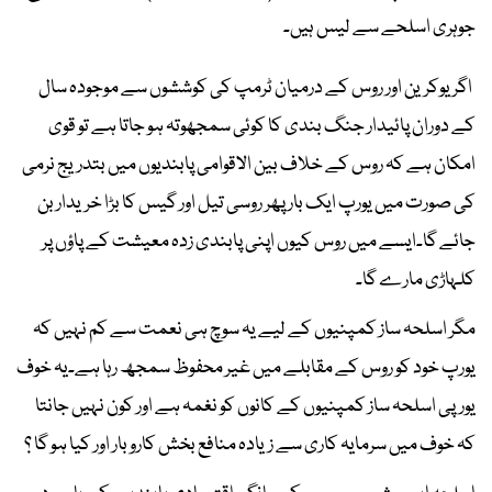
جوہری اسلحے سے لیس ہیں۔
اگر یوکرین اور روس کے درمیان ٹرمپ کی کوششوں سے موجودہ سال
کے دوران پائیدار جنگ بندی کا کوئی سمجھوتہ ہو جاتا ہے تو قوی
امکان ہے کہ روس کے خلاف بین الاقوامی پابندیوں میں بتدریج نرمی
کی صورت میں یورپ ایک بار پھر روسی تیل اور گیس کا بڑا خریدار بن
جائے گا۔ایسے میں روس کیوں اپنی پابندی زدہ معیشت کے پاؤں پر
کلہاڑی مارے گا۔
مگر اسلحہ ساز کمپنیوں کے لیے یہ سوچ ہی نعمت سے کم نہیں کہ
یورپ خود کو روس کے مقابلے میں غیر محفوظ سمجھ رہا ہے۔یہ خوف
یورپی اسلحہ ساز کمپنیوں کے کانوں کو نغمہ ہے اور کون نہیں جانتا
کہ خوف میں سرمایہ کاری سے زیادہ منافع بخش کاروبار اور کیا ہو گا ؟