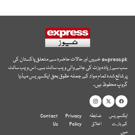
express.pk
خبروں اور حالات حاضرہ سے متعلق پاکستان کی
سب سے زیادہ وزٹ کی جانے والی ویب سائٹ ہے۔ اس ویب سائٹ
پر شائع شدہ تمام مواد کے جملہ حقوق بحق ایکسپریس میڈیا
گروپ محفوظ ہیں۔
ایکسپریس
ضابطہ
Privacy
Contact
کے بارے
اخلاق
Policy
Us
میں