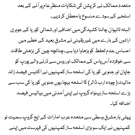
متعدد ممالک نے کرپشن کی شکایات منظرِ عام پر آنے کے بعد
اسلحے کے سودے منسوخ یا معطل کر دیے۔
البتہ تائیوان چائنا کشیدگی میں اضافے اور شمالی کوریا کے جوہری
ارادوں کے بارے میں غیر یقینی نے مشرقِ بعید کے خطے میں
احساس ِ عدم تحفظ کو بڑھاوا دیا ہے۔چنانچہ چین کی بڑھتی طاقت
سے خوفزدہ آس پاس کے ممالک اور روس سے ڈرنے والے یورپ کو
جاپان اور جنوبی کوریا کی اسلحہ ساز کمپنیوں نے اکتیس فیصد زائد
مالیت ( چودہ ارب ڈالر ) کا اسلحہ بیچا۔یوں جنوبی کوریا کی سب سے
بڑے اسلحہ ساز ہینواہ گروپ نے اپنی آمدنی میں بیالیس فیصد
اضافہ کیا۔
پہلی بار مشرقِ وسطی سے متحدہ عرب امارات کے ایج گروپ سمیت نو
کمپنیوں نے ایک سو بڑی اسلحہ ساز کمپنیوں کی فہرست میں اپنے