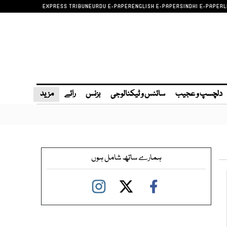
EXPRESS TRIBUNE
URDU E-PAPER
ENGLISH E-PAPER
SINDHI E-PAPER
L
دلچسپ و عجیب
سائنس و ٹیکنالوجی
بزنس
رائے
مزید
ہمارے ساتھ شامل ہوں