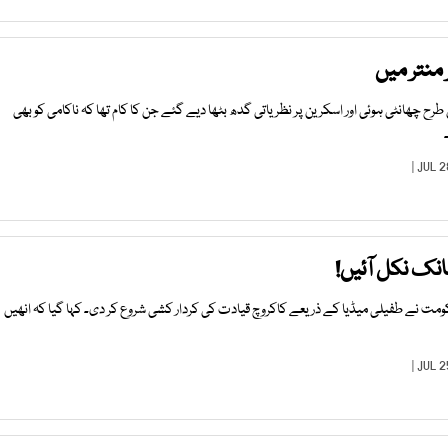
منتر میں
طرح چھانٹی ہوئی اور اسکرین پر نظریاتی گدھ بٹھا دیے گئے جن کا کام تھا کہ ناکامی کو بھی
نک نکل آئیں!
ومت نے طفیلی میڈیا کے ذریعے کاکروچ قیادت کی کردار کشی شروع کر دی۔ کہا گیا کہ انھیں