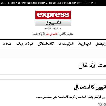
IVE STREAMING
EXPRESS ENTERTAINMENT
CRICKET PAKISTAN
TODAY'S PAPER
AUGUST 08, 2026
اشتہار لگائیں |
| آج کا اخبار
ر نیشنل
ٹاپ ٹرینڈ
انٹرٹینمنٹ
لائف اسٹائل
فیکٹ چیک
صحت
ت اللہ خان
نوروں کا استعمال
ں کو بطور ہتھیار استعمال کرنے کا سلسلہ بھی مسلسل ہے۔