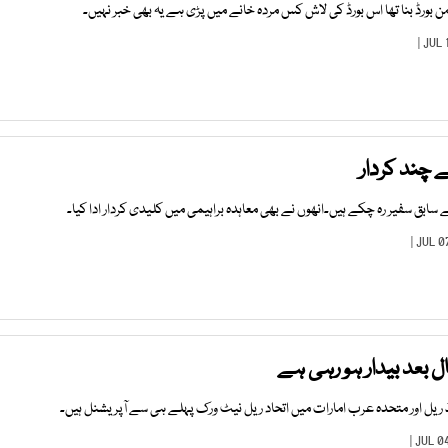
بورڈ بنا تھا اس بورڈ کی لاش کس مردہ خانے میں پڑی ہے یہ بھی خبر نہیں۔
چند کردار
 سابق سفیر رہ چکے ہیں۔انھوں نے بھی معاہدہ براہیمی میں کلیدی کردار ادا کیا۔
 بعد بیدار ہو رہی ہے
ریل اور متحدہ عرب امارات میں اتحاد ریل نیٹ ورک پہلے ہی سے آپریشنل ہیں۔