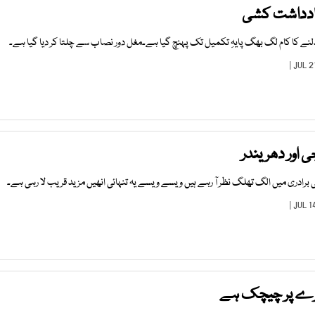
ادداشت کشی
دلنے کا کام لگ بھگ پایہِ تکمیل تک پہنچ گیا ہے۔مغل دور نصاب سے چلتا کر دیا گیا ہے۔
جی اور دھریندر
دری میں الگ تھلگ نظر آ رہے ہیں ویسے ویسے یہ تنہائی انھیں مزید قریب لا رہی ہے۔
رے پر چیچک ہے