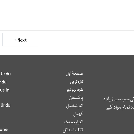
Next »
صفحۂ اول
 Urdu
تازہ ترین
rdu
غزہ لہو لہو
ws in
پاکستان
کی سب سے زیادہ
 Urdu
انٹر نیشنل
 تمام مواد کے
کھیل
انٹرٹینمنٹ
bune
لائف اسٹائل