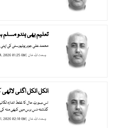
تعلیم بھی ہندو مسلم 
محمد علی جوہر یونیورسٹی کی اپنی م
وسعت اللہ خان
| AUG 04, 2026 01:25 AM |
انکل انکل اگلی لاٹھی 
اس صورتِ حال کا غلط اندازہ لگان
گذشتہ دس برس میں کبھی منہ کی ک
وسعت اللہ خان
| AUG 01, 2026 02:10 AM |