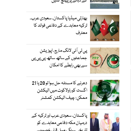
کے دہانے پر پہنچ گئیں
بھارتی میڈیا پاکستان، سعودی عرب،
ترکیہ معاہدے کے دفاعی فوائد کا
معترف
پی ٹی آئی لانگ مارچ، اپوزیشن
جماعتوں کے ساتھ ساتھ پی پی پی
سے بھی رابطے کا امکان
دھرنے کا مسئلہ حل ہوا تو 20 یا 21
اگست کو راولاکوٹ میں الیکشن
ممکن: چیف الیکشن کمشنر
پاکستان، سعودی عرب اور ترکیہ کے
درمیان مکہ دفاعی معاہدے کو
تاریخی سنگ میل قرار، خصوصی