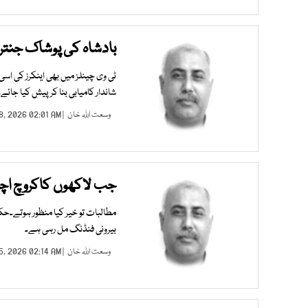
بادشاہ کی پوشاک جنتر 
ٹی وی چینلز میں بھی اینکرز کی اسی 
شاندار کامیابی بنا کر پیش کیا جائے۔
وسعت اللہ خان
| JUL 28, 2026 02:01 AM |
جب لاکھوں کاکروچ اچا
مطالبات تو خیر کیا منظور ہوتے۔حک
بیرونی فنڈنگ مل رہی ہے۔
وسعت اللہ خان
| JUL 25, 2026 02:14 AM |