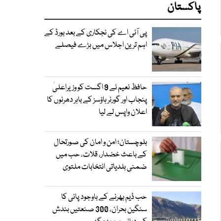
پاکستان
پی آئی اے کی نجکاری کے بعد بورڈ کے
اہم ترین اجلاس میں بڑے فیصلے
حافظ نعیم نے 9 اگست کو وزیراعلیٰ
پنجاب اور گورنر ہاؤسز کے باہر دھرنوں کا
اعلان واپس لے لیا
بلوچستان؛ امن و امان کی صورتحال
کے باعث خضدار، قلات، حب میں
ضمنی بلدیاتی انتخابات ملتوی
حب ڈیم بھرنے کے باوجود پانی کا
سنگین بحران، 300 صنعتیں بندش