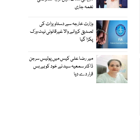
نغمہ جاری
وزارت خارجہ سے دستاویزات کی
تصدیق کروانے والا غیرقانونی نیٹ ورک
پکڑا گیا
میر رضا علی کیس میں پولیس سرجن
ڈاکٹر سمعیہ سید نے خود کو بے بس
قرار دے دیا