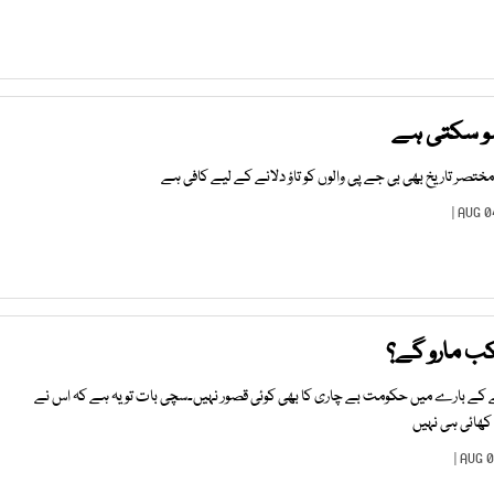
ہو سکتی ہے
ختصر تاریخ بھی بی جے پی والوں کو تاؤ دلانے کے لیے کافی ہے
کب مارو گے؟
ے کے بارے میں حکومت بے چاری کا بھی کوئی قصور نہیں۔سچی بات تو یہ ہے کہ اس نے
ھائی ہی نہیں