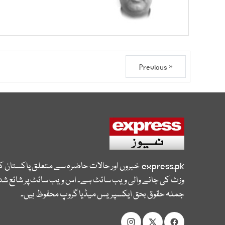
« Previous
express.pk
خبروں اور حالات حاضرہ سے متعلق پاکستان 
وزٹ کی جانے والی ویب سائٹ ہے۔ اس ویب سائٹ پر شائع شدہ
جملہ حقوق بحق ایکسپریس میڈیا گروپ محفوظ ہیں۔