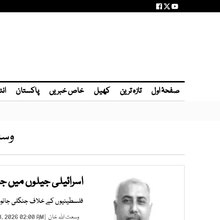
صفحۂ اول
تازہ ترین
کھیل
خاص خبریں
پاکستان
انٹ
وسع
اسرائیلی جیلوں میں جا
فلسطینیوں کے خلاف جنگلی جانورو
وسعت اللہ خان
| AUG 08, 2026 02:00 AM |