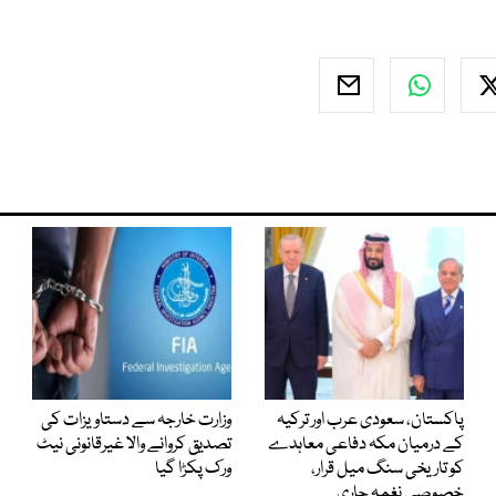
پاکستان، سعودی عرب اور ترکیہ
وزارت خارجہ سے دستاویزات کی
کے درمیان مکہ دفاعی معاہدے
تصدیق کروانے والا غیرقانونی نیٹ
کو تاریخی سنگ میل قرار،
ورک پکڑا گیا
خصوصی نغمہ جاری