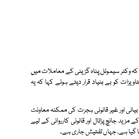
 کہ وکٹر سیموئل پناہ گزینی کے معاملات میں
ویزات کو بے بنیاد قرار دیتے ہوئے کہا کہ یہ
نی اور غیر قانونی ہجرت کی ممکنہ معاونت
 مزید جانچ پڑتال اور قانونی کارروائی کے لیے
ا گیا ہے، جہاں تفتیش جاری ہے۔