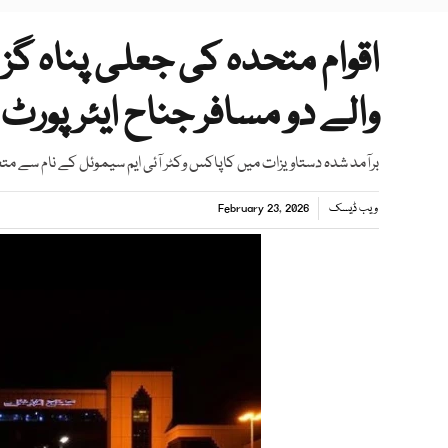
اقوام متحدہ کی جعلی پناہ گز
والے دو مسافر جناح ایئرپورٹ پ
برآمد شدہ دستاویزات میں کاپاکس وکٹر آئی ایم سیموئل کے نام سے م
ویب ڈیسک
February 23, 2026