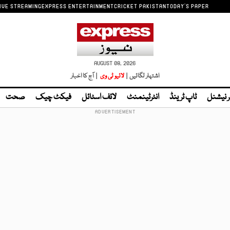
IVE STREAMING
EXPRESS ENTERTAINMENT
CRICKET PAKISTAN
TODAY'S PAPER
AUGUST 08, 2026
اشتہار لگائیں |
لائیو ٹی وی
| آج کا اخبار
ر نیشنل
ٹاپ ٹرینڈ
انٹرٹینمنٹ
لائف اسٹائل
فیکٹ چیک
صحت