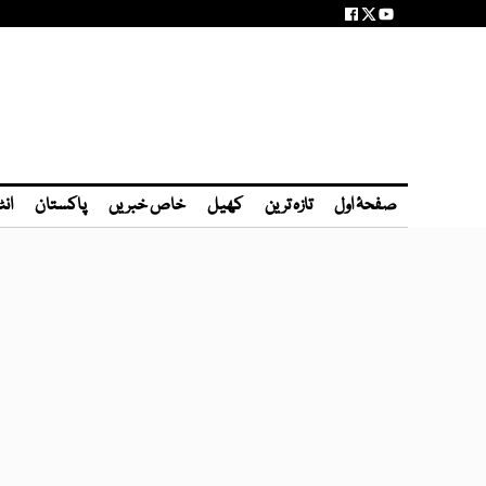
صفحۂ اول
تازہ ترین
کھیل
خاص خبریں
پاکستان
انٹ