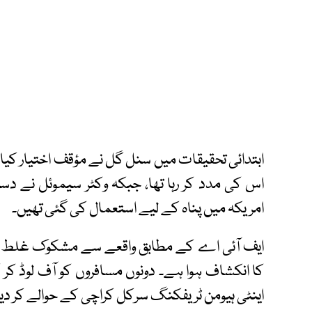
ابتدائی تحقیقات میں سنل گل نے مؤقف اختیار کیا
اس کی مدد کر رہا تھا، جبکہ وکٹر سیموئل نے دستا
امریکہ میں پناہ کے لیے استعمال کی گئی تھیں۔
ایف آئی اے کے مطابق واقعے سے مشکوک غلط بیا
کا انکشاف ہوا ہے۔ دونوں مسافروں کو آف لوڈ کر کے
اینٹی ہیومن ٹریفکنگ سرکل کراچی کے حوالے کر دی