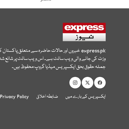
express.pk
خبروں اور حالات حاضرہ سے متعلق پاکستان 
وزٹ کی جانے والی ویب سائٹ ہے۔ اس ویب سائٹ پر شائع شدہ
جملہ حقوق بحق ایکسپریس میڈیا گروپ محفوظ ہیں۔
ایکسپریس کے بارے میں
ضابطہ اخلاق
Privacy Policy