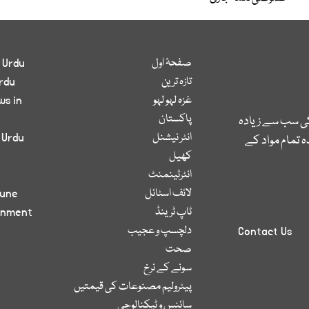
صفحۂ اول
 Urdu
تازہ ترین
rdu
غزہ لہو لہو
ws in
پاکستان
کی سب سے زیادہ
انٹر نیشنل
 Urdu
 تمام مواد کے
کھیل
انٹرٹینمنٹ
لائف اسٹائل
bune
ٹاپ ٹرینڈ
inment
دلچسپ و عجیب
Contact Us
صحت
سونے کے نرخ
پیٹرولیم مصنوعات کی قیمتیں
سائنس و ٹیکنالوجی