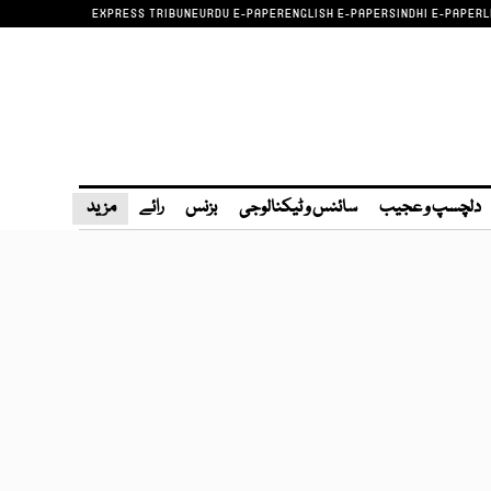
EXPRESS TRIBUNE
URDU E-PAPER
ENGLISH E-PAPER
SINDHI E-PAPER
L
دلچسپ و عجیب
سائنس و ٹیکنالوجی
بزنس
رائے
مزید