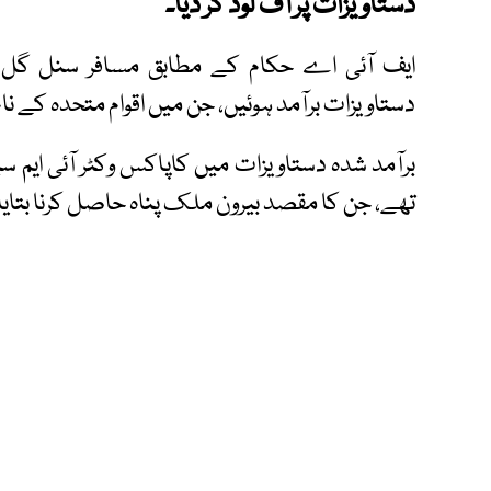
دستاویزات پر آف لوڈ کر دیا۔
ایف آئی اے حکام کے مطابق مسافر سنل گل ک
دستاویزات برآمد ہوئیں، جن میں اقوام متحدہ کے نا
برآمد شدہ دستاویزات میں کاپاکس وکٹر آئی ایم 
تھے، جن کا مقصد بیرون ملک پناہ حاصل کرنا بتایا 