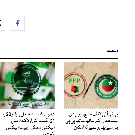
متعلقہ
پی ٹی آئی لانگ مارچ، اپوزیشن
دھرنے کا مسئلہ حل ہوا تو 20 یا
جماعتوں کے ساتھ ساتھ پی پی
21 اگست کو راولاکوٹ میں
پی سے بھی رابطے کا امکان
الیکشن ممکن: چیف الیکشن
کمشنر