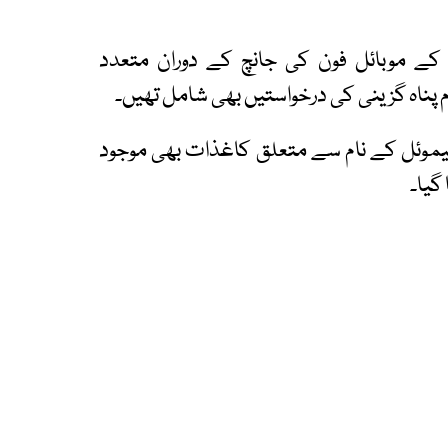
ے موبائل فون کی جانچ کے دوران متعدد
م پناہ گزینی کی درخواستیں بھی شامل تھیں۔
سیموئل کے نام سے متعلق کاغذات بھی موجود
گیا۔