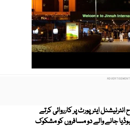
 انٹرنیشنل ایئرپورٹ پر کارروائی کرتے
بوڈیا جانے والے دو مسافروں کو مشکوک