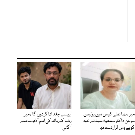
میر رضا علی کیس میں پولیس
’پیسے جلد ادا کر دوں گا‘، میر
سرجن ڈاکٹر سمعیہ سید نے خود
رضا کے والد کی اہم آڈیو سامنے
کو بے بس قرار دے دیا
آگئی