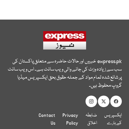
express.pk
خبروں اور حالات حاضرہ سے متعلق پاکستان کی
سب سے زیادہ وزٹ کی جانے والی ویب سائٹ ہے۔ اس ویب سائٹ
پر شائع شدہ تمام مواد کے جملہ حقوق بحق ایکسپریس میڈیا
گروپ محفوظ ہیں۔
ایکسپریس
ضابطہ
Privacy
Contact
کے بارے
اخلاق
Policy
Us