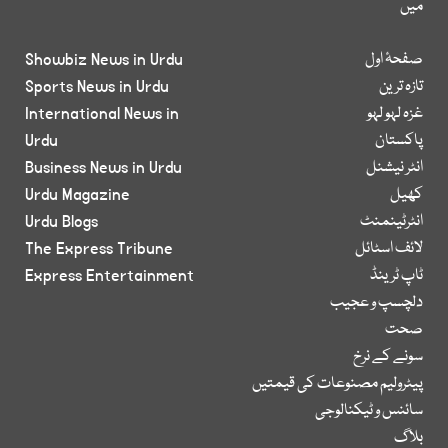
میں
صفحۂ اول
Showbiz News in Urdu
تازہ ترین
Sports News in Urdu
غزہ لہو لہو
International News in
پاکستان
Urdu
انٹر نیشنل
Business News in Urdu
کھیل
Urdu Magazine
انٹرٹینمنٹ
Urdu Blogs
لائف اسٹائل
The Express Tribune
ٹاپ ٹرینڈ
Express Entertainment
دلچسپ و عجیب
صحت
سونے کے نرخ
پیٹرولیم مصنوعات کی قیمتیں
سائنس و ٹیکنالوجی
بلاگ