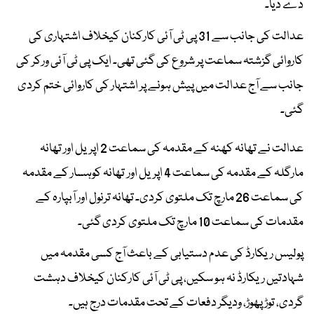
دے دیا۔
عدالت کی جانب سے 31 پی ٹی آئی کارکنان کیخلاف اشتہاری کی
کاروائی گزشتہ سماعت پر شروع کی گئی تھی۔ ایک پی ٹی آئی ورکر کی
جانب سے آج عدالت میں پیش ہونے پر اشتہار کی کاروائی ختم کردی
گئی۔
عدالت نے تھانہ کھنہ کے مقدمہ کی سماعت 2 اپریل اور تھانہ
مارگلہ کے مقدمہ کی سماعت 4 اپریل اور تھانہ کوہسار کے مقدمہ
کی سماعت 26 مارچ تک ملتوی کردی۔ تھانہ ترنول اور آبپارہ کے
مقدمات کی سماعت 10 مارچ تک ملتوی کردی گئی۔
پولیس ریکارڈ کی عدم دستیابی کے باعث آج کسی مقدمہ میں
شہادتیں ریکارڈ نہ ہو سکیں، پی ٹی آئی کارکنان کیخلاف دہشت
گردی، توڑ پھوڑ، ودیگر دفعات کے تحت مقدمات درج ہیں۔