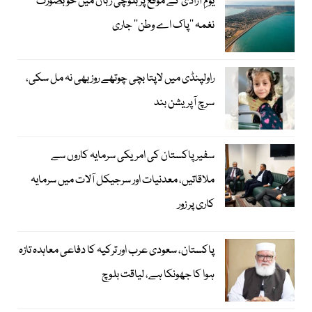
یومِ آزادی کے موقع پر بلوچی زبان میں خوبصورت
نغمہ ’’پاک اے وطن‘‘ جاری
راولپنڈی میں لاپتا بچی چوتھے روز بھی نہ مل سکی،
سرچ آپریشن بند
سفیر پاکستان کی امریکی سرمایہ کاروں سے
ملاقاتیں، معدنیات اور سرجیکل آلات میں سرمایہ
کاری پر زور
پاکستان، سعودی عرب اور ترکیہ کا دفاعی معاہدہ تازہ
ہوا کا جھونکا ہے، لیاقت بلوچ