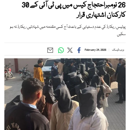
26 نومبراحتجاج کیس میں پی ٹی آئی کے 30
کارکنان اشتہاری قرار
پولیس ریکارڈ کی عدم دستیابی کے باعث آج کسی مقدمہ میں شہادتیں ریکارڈ نہ ہو
سکیں
ویب ڈیسک
February 24, 2026