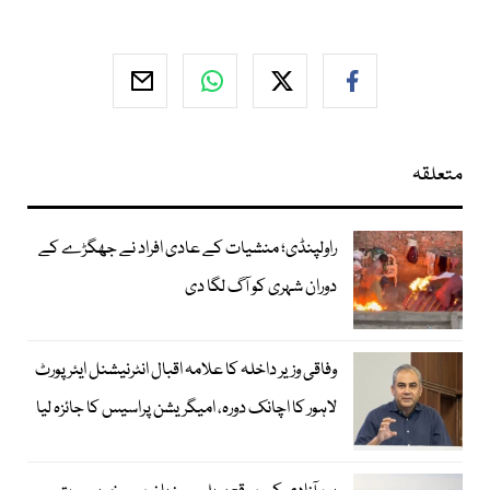
متعلقہ
راولپنڈی؛ منشیات کے عادی افراد نے جھگڑے کے
دوران شہری کو آگ لگا دی
وفاقی وزیر داخلہ کا علامہ اقبال انٹرنیشنل ایئرپورٹ
لاہور کا اچانک دورہ، امیگریشن پراسیس کا جائزہ لیا