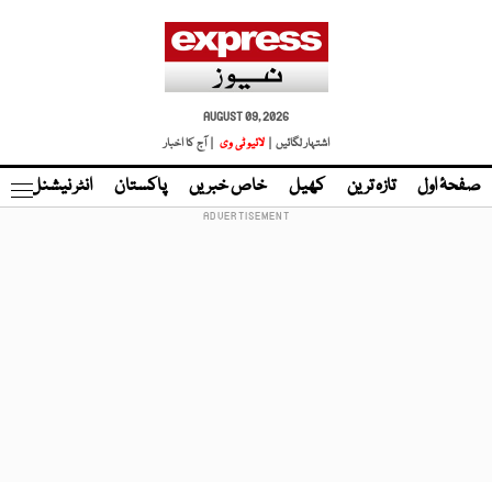
AUGUST 09, 2026
اشتہار لگائیں |
لائیو ٹی وی
| آج کا اخبار
صفحۂ اول
تازہ ترین
کھیل
خاص خبریں
پاکستان
انٹر نیشنل
ٹا