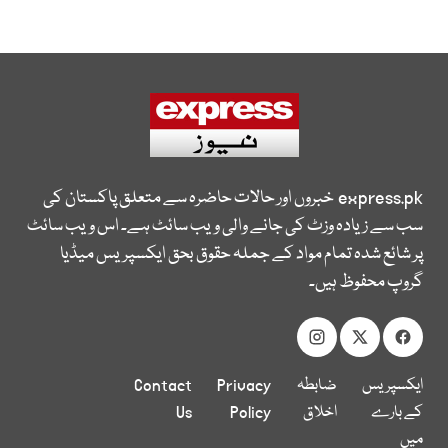
express.pk
خبروں اور حالات حاضرہ سے متعلق پاکستان کی
سب سے زیادہ وزٹ کی جانے والی ویب سائٹ ہے۔ اس ویب سائٹ
پر شائع شدہ تمام مواد کے جملہ حقوق بحق ایکسپریس میڈیا
گروپ محفوظ ہیں۔
ایکسپریس
ضابطہ
Privacy
Contact
کے بارے
اخلاق
Policy
Us
میں