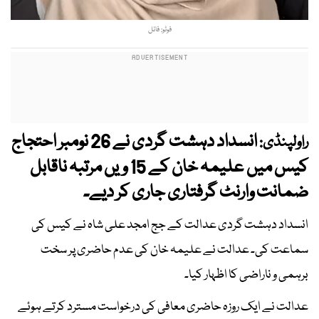
فوٹو: فائل
انسداد دہشت گردی نے 26 نومبر احتجاج
راولپنڈی:
کیس میں علیمہ خان کے 15 ویں مرتبہ ناقابل
ضمانت وارنٹ گرفتاری جاری کر دیے۔
انسداد دہشت گردی عدالت کے جج امجد علی شاہ نے کیس کی
سماعت کی۔ عدالت نے علیمہ خان کی عدم حاضری پر سخت
برہمی و ناراضی کا اظہار کیا۔
عدالت نے ایک روزہ حاضری معافی کی درخواست مسترد کرتے ہوئے