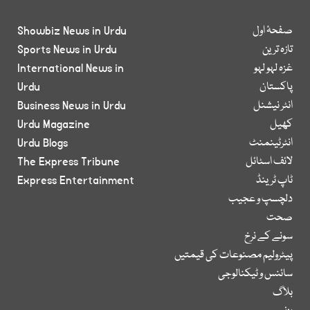
صفحۂ اول
Showbiz News in Urdu
تازہ ترین
Sports News in Urdu
غزہ لہو لہو
International News in
پاکستان
Urdu
انٹر نیشنل
Business News in Urdu
کھیل
Urdu Magazine
انٹرٹینمنٹ
Urdu Blogs
لائف اسٹائل
The Express Tribune
ٹاپ ٹرینڈ
Express Entertainment
دلچسپ و عجیب
صحت
سونے کے نرخ
پیٹرولیم مصنوعات کی قیمتیں
سائنس و ٹیکنالوجی
بلاگ