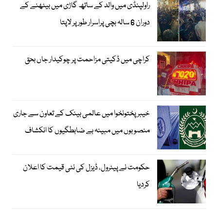
راولپنڈی میں والد کے ساتھ گاڑی میں بیٹھنے کے
دوران 6 سالہ بچی پراسرار طور پر لاپتا
کراچی میں ڈکیتی مزاحمت پر چوکیدار جاں بحق
خیبرپختونخوا میں عالمی بینک کے تعاون سے جاری
منصوبوں میں مبینہ بے ضابطگیوں کا انکشاف
حکومت نے پیٹرول، ڈیزل کی نئی قیمت کا اعلان
کردیا