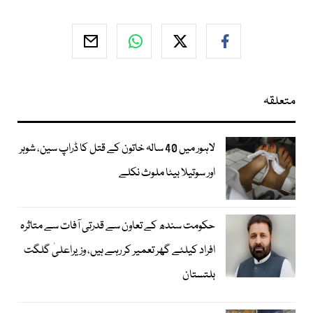
متعلقہ
لاہور میں 40 سالہ خاتون کے قتل کا ڈراپ سین، شوہر
اور سوتیلا بیٹا ملوث نکلے
حکومت سندھ کے تعاون سے قدرتی آفات سے متاثرہ
افراد کیلئے گھر تعمیر کر رہے ہیں، وزیراعلیٰ گلگت
بلتستان