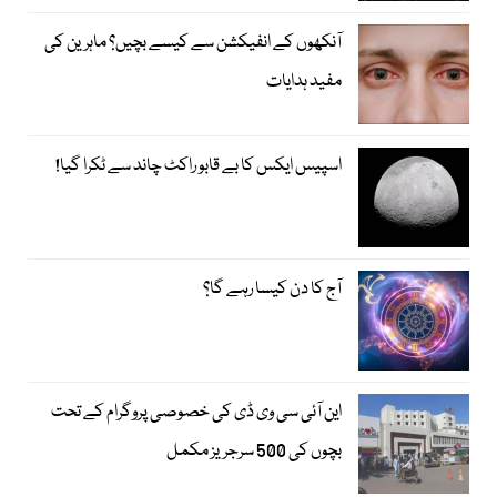
آنکھوں کے انفیکشن سے کیسے بچیں؟ ماہرین کی
مفید ہدایات
اسپیس ایکس کا بے قابو راکٹ چاند سے ٹکرا گیا!
آج کا دن کیسا رہے گا؟
این آئی سی وی ڈی کی خصوصی پروگرام کے تحت
بچوں کی 500 سرجریز مکمل