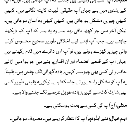
مثبت:
آپ اتنے ہی زمینی ہیں جتنے کہ آپ الہامی ہیں۔ اور یہ آپ
کے رشتوں میں ہے جہاں آپ حقیقی الٰہیت کا پتہ لگاتے ہیں۔ کبھی
کبھی چیزیں مشکل ہو جاتی ہیں، کبھی کبھی وہ آسان ہوجاتی ہیں۔
لیکن آخر میں جو کچھ باقی رہتا ہے وہ یہ ہے کہ آپ کیا دیکھنا
چاہتے ہیں۔ جب آپ اپنے لیے اخلاقی طور پر صحیح محسوس کرنے
والی چیز پر کھڑے ہوتے ہیں، تو آپ اس دائرے میں قدم رکھتے ہیں
جہاں آپ کے قلعے انضمام اور ان اقدار پر بنے ہیں جو ہوا میں اڑائے
جانے والی کسی بھی چیز سے کہیں زیادہ گہرائی تک چلتی ہیں۔ یقیناً،
یہ آپ کو مشکل راستے پر لے جا سکتا ہے، لیکن یہ یقینی طور پر کسی
بھی شارٹ کٹ سے کہیں زیادہ طویل عرصے تک چلنے والا ہے۔
منفی:
آج آپ کی کسی سے بحث ہو سکتی ہے۔
اہم خیال:
نئے ایڈونچر آپ کا انتظار کر رہے ہیں۔ مصروف ہوجائیں۔