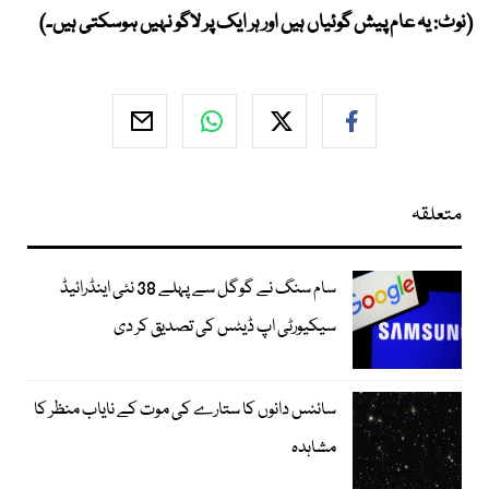
(نوٹ: یہ عام پیش گوئیاں ہیں اور ہر ایک پر لاگو نہیں ہوسکتی ہیں۔)
متعلقہ
سام سنگ نے گوگل سے پہلے 38 نئی اینڈرائیڈ
سیکیورٹی اپ ڈیٹس کی تصدیق کر دی
سائنس دانوں کا ستارے کی موت کے نایاب منظر کا
مشاہدہ