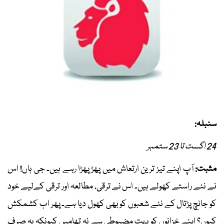
سنبلہ:
24 اگست تا 23 ستمبر
مثبت:
آپ اپنے تیز ترین ارتعاش میں پھڑپھڑا رہے ہیں۔ جی ہاں! اس
نے نئے راستے کھولے ہیں۔ اس نے ترقی، مطالعہ اور ترقی کےلیے خود
کو جانچ پڑتال کے نئے شعبوں کو بھی کھول دیا ہے۔ پھر اب کشمکش
کیوں؟ اپنے خزانوں کو بہت مضبوطی سے نہ تھامیں کیونکہ یہ صرف