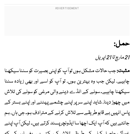
حمل:
21 مارچ تا 21 اپریل
مثبت:
جب حالات مشکل ہوں تو آپ کو اپنی بصیرت کو سننا سیکھنا
چاہیے، لیکن جب وہ بہترین ہوں، تو آپ کو اسے اور بھی زیادہ سننا
سیکھنا چاہیے۔ سونے کے انڈے دینے والی مرغی کو سونے کی تلاش
میں چھوڑ دینا، شاید اپنے سر پر اپنے چشمے پہننے اور اپنے بستر کے
پاس انہیں بے قابو طریقے سے تلاش کرنے کے مترادف ہو۔ جی ہاں، ہم
جانتے ہیں کہ آپ ایک اچھا سا ایڈونچر پسند کرتے ہیں۔ لیکن آپ اپنے
خوراک حاصل کرنے کے طریقے تلاش کر سکتے ہیں بغیر اس کے کہ