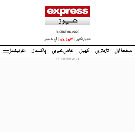
AUGUST 06, 2026
اشتہار لگائیں |
لائیو ٹی وی
| آج کا اخبار
صفحۂ اول
تازہ ترین
کھیل
خاص خبریں
پاکستان
انٹر نیشنل
ٹا