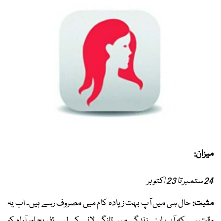
میزان:
24 ستمبر تا 23 اکتوبر
مثبت:
حال ہی میں آپ بہت زیادہ کام میں مصروف رہے ہیں۔ اب یہ
وقت ہے کہ آپ اپنی زندگی میں تازگی لانے کےلیے تفریح اور آرام کو