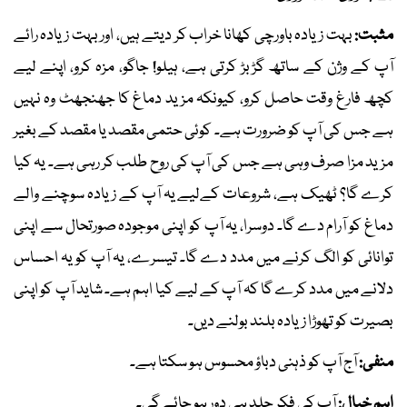
مثبت:
بہت زیادہ باورچی کھانا خراب کر دیتے ہیں، اور بہت زیادہ رائے
آپ کے وژن کے ساتھ گڑبڑ کرتی ہے، ہیلو! جاگو، مزہ کرو، اپنے لیے
کچھ فارغ وقت حاصل کرو، کیونکہ مزید دماغ کا جھنجھٹ وہ نہیں
ہے جس کی آپ کو ضرورت ہے۔ کوئی حتمی مقصد یا مقصد کے بغیر
مزید مزا صرف وہی ہے جس کی آپ کی روح طلب کر رہی ہے۔ یہ کیا
کرے گا؟ ٹھیک ہے، شروعات کےلیے یہ آپ کے زیادہ سوچنے والے
دماغ کو آرام دے گا۔ دوسرا، یہ آپ کو اپنی موجودہ صورتحال سے اپنی
توانائی کو الگ کرنے میں مدد دے گا۔ تیسرے، یہ آپ کو یہ احساس
دلانے میں مدد کرے گا کہ آپ کے لیے کیا اہم ہے۔ شاید آپ کو اپنی
بصیرت کو تھوڑا زیادہ بلند بولنے دیں۔
منفی:
آج آپ کو ذہنی دباؤ محسوس ہو سکتا ہے۔
اہم خیال:
آپ کی فکر جلد ہی دور ہو جائے گی۔