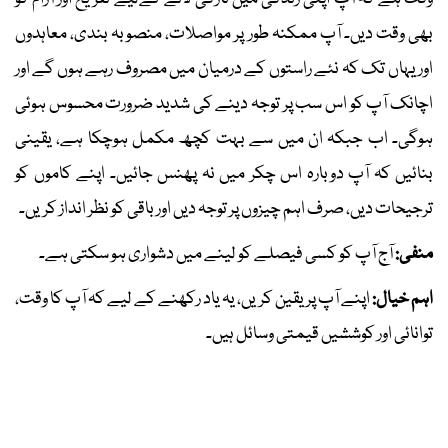
بھی وقت دیں۔ آپ ممکنہ طور پر مواصلات، منصوبہ بندی، معاہدوں
اور یہاں تک کہ نئے راستوں کے درمیان میں مصروف رہے ہوں گے اور
اچانک آپ کو اس سب پر توجہ دینے کی شدید ضرورت محسوس ہوئی
ہوگی۔ اب جبکہ ان میں سے بہت کچھ مکمل ہوچکا ہے، یقینی
بنائیں کہ آپ دوبارہ اس چکر میں نہ پھنس جائیں۔ اپنے کاموں کو
ترجیحات دیں، صرف اہم چیزوں پر توجہ دیں اور باقی کو نظر انداز کریں۔
منفی:
آج آپ کو کسی فیصلے کو لینے میں دشواری ہو سکتی ہے۔
اہم خیال:
اپنے آپ پر یقین کریں، یہ یاد رکھنے کے لیے کہ آپ کا وقت،
توانائی اور کوششیں قیمتی وسائل ہیں۔