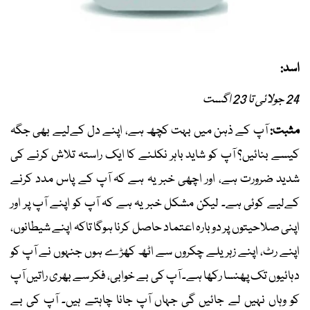
اسد:
24 جولائی تا 23 اگست
مثبت:
آپ کے ذہن میں بہت کچھ ہے، اپنے دل کےلیے بھی جگہ
کیسے بنائیں؟ آپ کو شاید باہر نکلنے کا ایک راستہ تلاش کرنے کی
شدید ضرورت ہے، اور اچھی خبر یہ ہے کہ آپ کے پاس مدد کرنے
کےلیے کوئی ہے۔ لیکن مشکل خبر یہ ہے کہ آپ کو اپنے آپ پر اور
اپنی صلاحیتوں پر دوبارہ اعتماد حاصل کرنا ہوگا تاکہ اپنے شیطانوں،
اپنے رٹ، اپنے زہریلے چکروں سے اٹھ کھڑے ہوں جنہوں نے آپ کو
دہائیوں تک پھنسا رکھا ہے۔ آپ کی بے خوابی، فکر سے بھری راتیں آپ
کو وہاں نہیں لے جائیں گی جہاں آپ جانا چاہتے ہیں۔ آپ کی بے