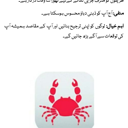
طریقوں کو صرف جڑیں لگانے کےلیے تھوڑا سا وقت درکار ہے۔
منفی:
آج آپ کو ذہنی دباؤ محسوس ہوسکتا ہے۔
اہم خیال:
لوگوں کو اپنی ترجیح بنائیں اور آپ کے مقاصد ہمیشہ آپ
کی توقعات سے آگے بڑھ جائیں گے۔