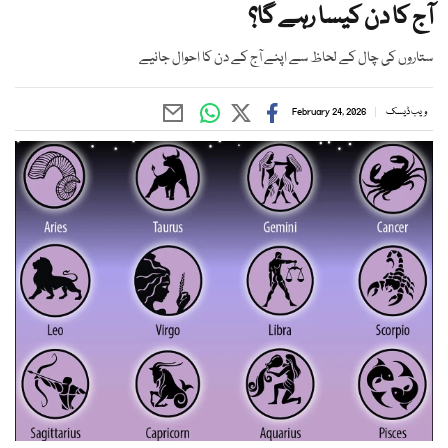
آج کا دن کیسا رہے گا؟
ستاروں کی چال کے لحاظ سے اپنے آج کے دن کا احوال جانیے
ویب ڈیسک
February 24, 2026