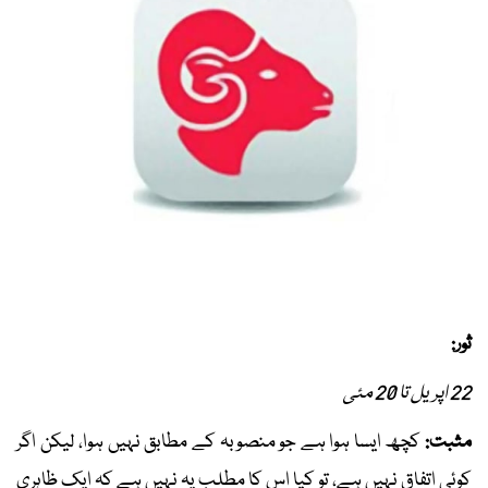
ثور:
22 اپریل تا 20 مئی
مثبت:
کچھ ایسا ہوا ہے جو منصوبہ کے مطابق نہیں ہوا، لیکن اگر
کوئی اتفاق نہیں ہے، تو کیا اس کا مطلب یہ نہیں ہے کہ ایک ظاہری