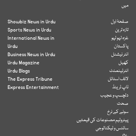
میں
صفحۂ اول
Showbiz News in Urdu
تازہ ترین
Sports News in Urdu
غزہ لہو لہو
International News in
پاکستان
Urdu
انٹر نیشنل
Business News in Urdu
کھیل
Urdu Magazine
انٹرٹینمنٹ
Urdu Blogs
لائف اسٹائل
The Express Tribune
ٹاپ ٹرینڈ
Express Entertainment
دلچسپ و عجیب
صحت
سونے کے نرخ
پیٹرولیم مصنوعات کی قیمتیں
سائنس و ٹیکنالوجی