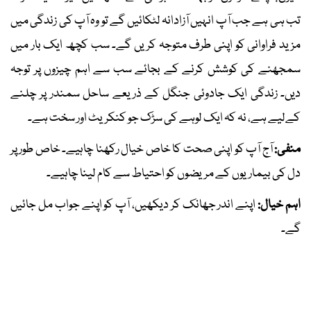
تب ہی ہے جب آپ انہیں آزادانہ لٹکائیں گے تو وہ آپ کی زندگی میں
مزید فراوانی کو اپنی طرف متوجہ کریں گے۔ سب کچھ ایک بار میں
سمجھنے کی کوشش کرنے کے بجائے سب سے اہم چیزوں پر توجہ
دیں۔ زندگی ایک جادوئی جنگل کے ذریعے ساحل سمندر پر چلنے
کےلیے ہے، نہ کہ ایک لوہے کی سڑک جو کنکریٹ اور سخت ہے۔
منفی:
آج آپ کو اپنی صحت کا خاص خیال رکھنا چاہیے۔ خاص طور پر
دل کی بیماریوں کے مریضوں کو احتیاط سے کام لینا چاہیے۔
اہم خیال:
اپنے اندر جھانک کر دیکھیں، آپ کو اپنے جواب مل جائیں
گے۔