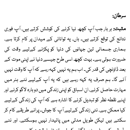
سرطان:
مثبت:
ہر بار جب آپ کچھ نیا کرنے کی کوشش کرتے ہیں، آپ فوری
نتائج کی توقع کرتے ہیں۔ ہاں، یہ توانائی کے میدان پر کام کرتا ہے،
ہماری جسمانی تین جہانوں کی دنیا کو پکڑنے کےلیے وقت کی
ضرورت ہوتی ہے۔ بہت کچھ اسی طرح جیسے دنیا نے اپنی موت کے
بعد ڈاؤنچی کی قدر کی۔ اب ہم یہ نہیں کہہ رہے کہ آپ کا وقت نہیں
آئے گا۔ ہم صرف یہ کہہ رہے ہیں کہ یہ آپ کےلیے نئے ہنر میں
مہارت حاصل کرنے، ان اسباق کو اپنی زندگی میں دوبارہ لاگو کرنے اور
اپنے نقطہ نظر کو تبدیل کرنے کا اشارہ ہے کہ آپ کی زندگی کےلیے
کیا ممکن ہے، نئی زندگی کےلیے آپ کا جوش۔ پرانے طریقے کام کر
سکتے ہیں لیکن طویل مدتی میں پائیدار نہیں ہوسکتے، اور نئے