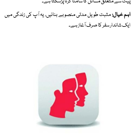
پیٹ سے متعلق مسائل کا سامنا کرنا پڑسکتا ہے۔
اہم خیال:
مثبت طویل مدتی منصوبے بنائیں، یہ آپ کی زندگی میں
ایک شاندار سفر کا صرف آغاز ہے۔