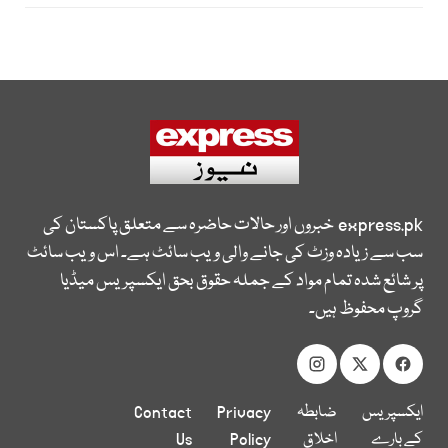
express.pk
خبروں اور حالات حاضرہ سے متعلق پاکستان کی
سب سے زیادہ وزٹ کی جانے والی ویب سائٹ ہے۔ اس ویب سائٹ
پر شائع شدہ تمام مواد کے جملہ حقوق بحق ایکسپریس میڈیا
گروپ محفوظ ہیں۔
ایکسپریس
ضابطہ
Privacy
Contact
کے بارے
اخلاق
Policy
Us