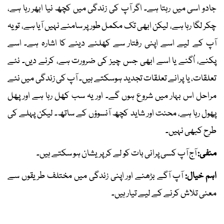
جادو اسی میں رہتا ہے۔ اگر آپ کی زندگی میں کچھ نیا ابھر رہا ہے،
چکر لگا رہا ہے، لیکن ابھی تک مکمل طور پر سامنے نہیں آیا ہے، تو یہ
آپ کے لیے اسے اپنی رفتار سے کھلنے دینے کا اشارہ ہے۔ اسے
پکنے، اُگنے یا اسے ابھی جس چیز کی ضرورت ہے، کرنے دیں۔ نئے
تعلقات، یا پرانے تعلقات تجدید ہوسکتے ہیں۔ آپ کی زندگی میں نئے
مراحل اس بہار میں شروع ہوں گے۔ اور یہ سب کھل رہا ہے اور پھل
پھول رہا ہے، محنت اور شاید کچھ آنسوؤں کے ساتھ۔ لیکن پہلے کی
طرح کبھی نہیں۔
منفی:
آج آپ کسی پرانی بات کو لے کر پریشان ہو سکتے ہیں۔
اہم خیال:
آپ آگے بڑھنے اور اپنی زندگی میں مختلف طریقوں سے
معنی تلاش کرنے کے لیے تیار ہیں۔