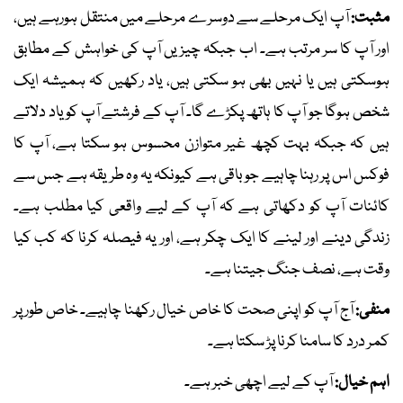
مثبت:
آپ ایک مرحلے سے دوسرے مرحلے میں منتقل ہورہے ہیں،
اور آپ کا سر مرتب ہے۔ اب جبکہ چیزیں آپ کی خواہش کے مطابق
ہوسکتی ہیں یا نہیں بھی ہو سکتی ہیں، یاد رکھیں کہ ہمیشہ ایک
شخص ہوگا جو آپ کا ہاتھ پکڑے گا۔ آپ کے فرشتے آپ کو یاد دلاتے
ہیں کہ جبکہ بہت کچھ غیر متوازن محسوس ہو سکتا ہے، آپ کا
فوکس اس پر رہنا چاہیے جو باقی ہے کیونکہ یہ وہ طریقہ ہے جس سے
کائنات آپ کو دکھاتی ہے کہ آپ کے لیے واقعی کیا مطلب ہے۔
زندگی دینے اور لینے کا ایک چکر ہے، اور یہ فیصلہ کرنا کہ کب کیا
وقت ہے، نصف جنگ جیتنا ہے۔
منفی:
آج آپ کو اپنی صحت کا خاص خیال رکھنا چاہیے۔ خاص طور پر
کمر درد کا سامنا کرنا پڑ سکتا ہے۔
اہم خیال:
آپ کے لیے اچھی خبر ہے۔