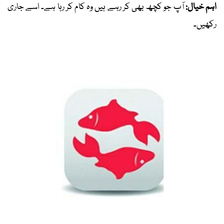
اہم خیال:
آپ جو کچھ بھی کر رہے ہیں وہ کام کر رہا ہے۔ اسے جاری
رکھیں۔