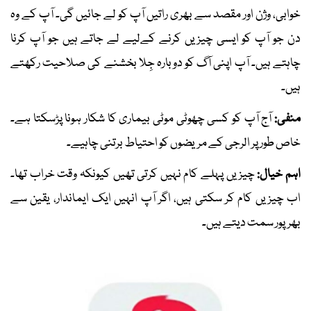
خوابی، وژن اور مقصد سے بھری راتیں آپ کو لے جائیں گی۔ آپ کے وہ
دن جو آپ کو ایسی چیزیں کرنے کےلیے لے جاتے ہیں جو آپ کرنا
چاہتے ہیں۔ آپ اپنی آگ کو دوبارہ جِلا بخشنے کی صلاحیت رکھتے
ہیں۔
منفی:
آج آپ کو کسی چھوٹی موٹی بیماری کا شکار ہونا پڑسکتا ہے۔
خاص طور پر الرجی کے مریضوں کو احتیاط برتنی چاہیے۔
اہم خیال:
چیزیں پہلے کام نہیں کرتی تھیں کیونکہ وقت خراب تھا۔
اب چیزیں کام کر سکتی ہیں، اگر آپ انہیں ایک ایماندار، یقین سے
بھرپور سمت دیتے ہیں۔