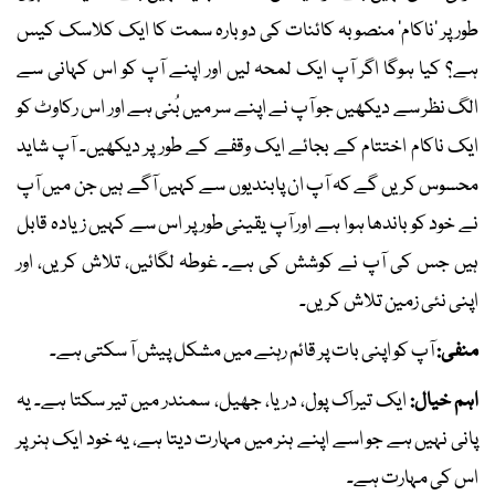
طور پر ’ناکام‘ منصوبہ کائنات کی دوبارہ سمت کا ایک کلاسک کیس
ہے؟ کیا ہوگا اگر آپ ایک لمحہ لیں اور اپنے آپ کو اس کہانی سے
الگ نظر سے دیکھیں جو آپ نے اپنے سر میں بُنی ہے اور اس رکاوٹ کو
ایک ناکام اختتام کے بجائے ایک وقفے کے طور پر دیکھیں۔ آپ شاید
محسوس کریں گے کہ آپ ان پابندیوں سے کہیں آگے ہیں جن میں آپ
نے خود کو باندھا ہوا ہے اور آپ یقینی طور پر اس سے کہیں زیادہ قابل
ہیں جس کی آپ نے کوشش کی ہے۔ غوطہ لگائیں، تلاش کریں، اور
اپنی نئی زمین تلاش کریں۔
منفی:
آپ کو اپنی بات پر قائم رہنے میں مشکل پیش آ سکتی ہے۔
اہم خیال:
ایک تیراک پول، دریا، جھیل، سمندر میں تیر سکتا ہے۔ یہ
پانی نہیں ہے جو اسے اپنے ہنر میں مہارت دیتا ہے، یہ خود ایک ہنر پر
اس کی مہارت ہے۔