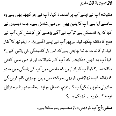
20 فروری تا 20 مارچ
مثبت:
آپ نے اپنے آپ پر اعتماد کیا۔ آپ نے جو کچھ بھی ہے وہ
سامنے آیا ہے، آپ کا یقین بھی اس میں شامل ہے۔ جب دوسروں نے
کہا کہ یہ ناممکن ہے تو آپ نے آگے بڑھنے کی کوشش کی۔ آپ نے
فتح کا ذائقہ چکھ لیا۔ اور پھر آپ نے اپنے اگلے بڑے ایڈونچر کا آغاز
کیا۔ تو کائنات جاننا چاہتی ہے کہ اس بار کشیدگی کی راتیں کیوں؟
کیا آپ یہ نہیں دیکھتے کہ آپ کے خیالات اور ارادوں میں کتنی
طاقت ہے؟ کیا آپ کو یاد نہیں کہ ماضی میں آپ کی زندگی میں جادو
کا ذائقہ کیسا تھا؟ اس بار بھی، حرکت میں رہیں۔ چیزیں کام کریں گی
جادوئی طور پر، لیکن آپ کے عزم، اعمال اور اپنے مقاصد پر غیر متزلزل
توجہ کے ذریعے۔ ٹھیک ہے؟
منفی:
آج آپ کو ذہنی دباؤ محسوس ہو سکتا ہے۔