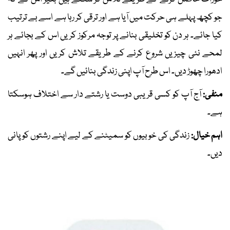
جو کچھ پہلے ہی حرکت میں آیا ہے اور ترقی کر رہا ہے اسے بے ترتیب
کیا جائے۔ ہر دن کو تخلیقی بنانے پر توجہ مرکوز کریں اس کے بجائے ہر
لمحے نئی چیزیں شروع کرنے کے طریقے تلاش کریں اور پھر انہیں
ادھورا چھوڑ دیں۔ اس طرح آپ اپنی زندگی بنائیں گے۔
منفی:
آج آپ کو کسی قریبی دوست یا رشتے دار سے اختلاف ہوسکتا
ہے۔
اہم خیال:
زندگی کی خوبیوں کو سمیٹنے کے لیے اپنے رشتوں کو پانی
دیں۔