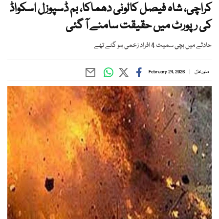
کراچی، شاہ فیصل کالونی دھماکا، بم ڈسپوزل اسکواڈ
کی رپورٹ میں حقیقت سامنے آ گئی
حادثے میں بچی سمیت 4 افراد زخمی ہو گئے تھے
منور خان
February 24, 2026