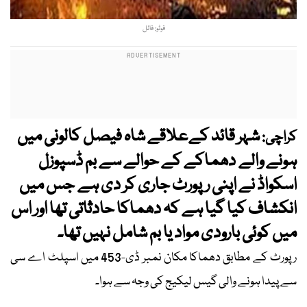
فوٹو: فائل
شہر قائد کےعلاقے شاہ فیصل کالونی میں
کراچی:
ہونے والے دھماکے کے حوالے سے بم ڈسپوزل
اسکواڈ نے اپنی رپورٹ جاری کر دی ہے جس میں
انکشاف کیا گیا ہے کہ دھماکا حادثاتی تھا اور اس
میں کوئی بارودی مواد یا بم شامل نہیں تھا۔
رپورٹ کے مطابق دھماکا مکان نمبر ڈی-453 میں اسپلٹ اے سی
سے پیدا ہونے والی گیس لیکیج کی وجہ سے ہوا۔