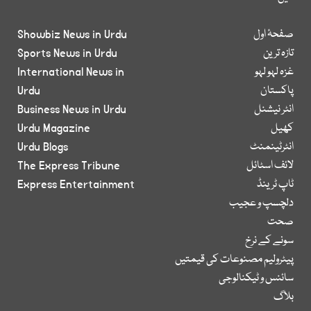
صفحۂ اول
Showbiz News in Urdu
تازہ ترین
Sports News in Urdu
غزہ لہو لہو
International News in
پاکستان
Urdu
انٹر نیشنل
Business News in Urdu
کھیل
Urdu Magazine
انٹرٹینمنٹ
Urdu Blogs
لائف اسٹائل
The Express Tribune
ٹاپ ٹرینڈ
Express Entertainment
دلچسپ و عجیب
صحت
سونے کے نرخ
پیٹرولیم مصنوعات کی قیمتیں
سائنس و ٹیکنالوجی
بلاگ