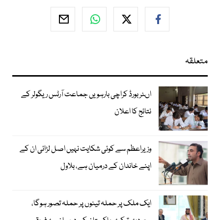
متعلقہ
اںٹر بورڈ کراچی بارہویں جماعت آرٹس ریگولر کے
نتائج کا اعلان
وزیراعظم سے کوئی شکایت نہیں اصل لڑائی ان کے
اپنے خاندان کے درمیان ہے، بلاول
ایک ملک پر حملہ تینوں پر حملہ تصور ہوگا،