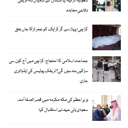
سعودیہ، ترکیہ، پاکستان کے درمیان سہ فریقی
دفاعی معاہدہ
کراچی؛ پہاڑ سے گر کر ایک کم عمر لڑکا جاں بحق
جماعت اسلامی کا احتجاج: کراچی میں آج کون سی
سڑکیں بند ہوں گی؟ ٹریفک پولیس کی ایڈوائزری
جاری
وزیرِ اعظم کی مکہ مکرمہ میں قصر الصفا آمد،
سعودی ولی عہد نے استقبال کیا