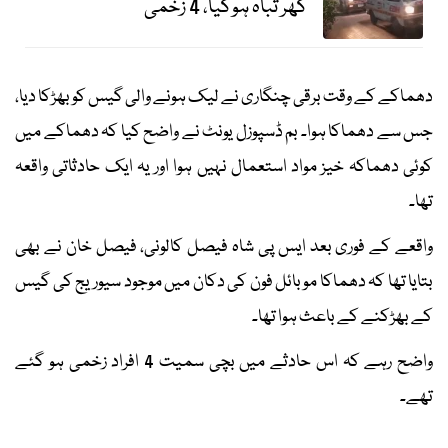
گھر تباہ ہوگیا، 4 زخمی
دھماکے کے وقت برقی چنگاری نے لیک ہونے والی گیس کو بھڑکا دیا،
جس سے دھماکا ہوا۔ بم ڈسپوزل یونٹ نے واضح کیا کہ دھماکے میں
کوئی دھماکہ خیز مواد استعمال نہیں ہوا اور یہ ایک حادثاتی واقعہ
تھا۔
واقعے کے فوری بعد ایس پی شاہ فیصل کالونی، فیصل خان نے بھی
بتایا تھا کہ دھماکا موبائل فون کی دکان میں موجود سیوریج کی گیس
کے بھڑکنے کے باعث ہوا تھا۔
واضح رہے کہ اس حادثے میں بچی سمیت 4 افراد زخمی ہو گئے
تھے۔