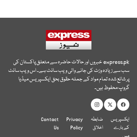
express.pk
خبروں اور حالات حاضرہ سے متعلق پاکستان کی
سب سے زیادہ وزٹ کی جانے والی ویب سائٹ ہے۔ اس ویب سائٹ
پر شائع شدہ تمام مواد کے جملہ حقوق بحق ایکسپریس میڈیا
گروپ محفوظ ہیں۔
ایکسپریس
ضابطہ
Privacy
Contact
کے بارے
اخلاق
Policy
Us
میں