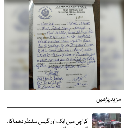
مزید پڑھیں
کراچی میں ایک اور گیس سلنڈر دھماکا،