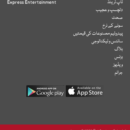
ٹاپ ٹرینڈ
Express Entertainment
دلچسپ و عجیب
صحت
سونے کے نرخ
پیٹرولیم مصنوعات کی قیمتیں
سائنس و ٹیکنالوجی
بلاگ
بزنس
ویڈیوز
جرائم