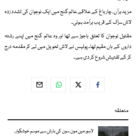
مزید برآں، چارباغ کے علاقے عالم گنج میں ایک نوجوان کی تشدد زدہ
لاش سڑک کے قریب برآمد ہوئی۔
مقتول نوجوان کا تعلق باجوڑ سے تھا اور وہ عالم گنج میں اپنے رشتہ
داروں کے ہاں مقیم تھا۔ پولیس نے لاش تحویل میں لے کر مقدمہ درج
کر کے تفتیش شروع کر دی ہے۔
متعلقہ
لاہور میں مون سون کی بارش سے موسم خوشگوار،