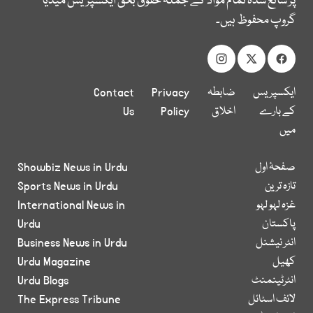
پر شائع شدہ تمام مواد کے جملہ حقوق بحق ایکسپریس میڈیا
گروپ محفوظ ہیں۔
ایکسپریس
ضابطہ
Privacy
Contact
کے بارے
اخلاق
Policy
Us
میں
صفحۂ اول
Showbiz News in Urdu
تازہ ترین
Sports News in Urdu
غزہ لہو لہو
International News in
پاکستان
Urdu
انٹر نیشنل
Business News in Urdu
کھیل
Urdu Magazine
انٹرٹینمنٹ
Urdu Blogs
لائف اسٹائل
The Express Tribune