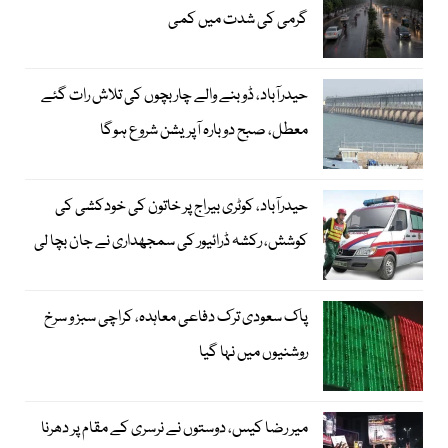
گرمی کی شدت میں کمی
حیدرآباد، ڈوبنے والے چار بچوں کی تلاش رات گئے
معطل، صبح دوبارہ آپریشن شروع ہوگا
حیدرآباد، کوٹری بیراج پر خاتون کی خودکشی کی
کوشش، رکشہ ڈرائیور کی سمجھداری نے جان بچا لی
پاک سعودی ترک دفاعی معاہدہ، کراچی سبز و سرخ
روشنیوں میں نہا گیا
میر رضا کیس، دوستوں نے نرسری کے مقام پر دھرنا