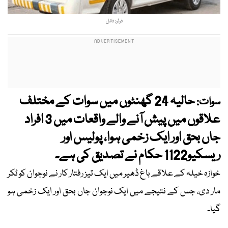
فوٹو: فائل
حالیہ 24 گھنٹوں میں سوات کے مختلف
سوات:
علاقوں میں پیش آنے والے واقعات میں 3 افراد
جاں بحق اور ایک زخمی ہوا، پولیس اور
ریسکیو1122 حکام نے تصدیق کی ہے۔
خوازہ خیلہ کے علاقے باغ ڈھیر میں ایک تیز رفتار کار نے نوجوان کو ٹکر
مار دی، جس کے نتیجے میں ایک نوجوان جاں بحق اور ایک زخمی ہو
گیا۔