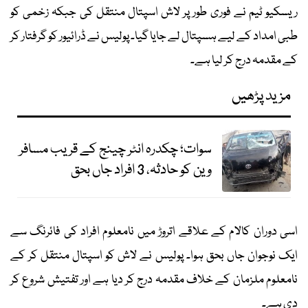
ریسکیو ٹیم نے فوری طور پر لاش اسپتال منتقل کی جبکہ زخمی کو
طبی امداد کے لیے ہسپتال لے جایا گیا۔ پولیس نے ڈرائیور کو گرفتار کر
کے مقدمہ درج کر لیا ہے۔
مزید پڑھیں
سوات؛ چکدرہ انٹر چینج کے قریب مسافر
وین کو حادثہ، 3 افراد جاں بحق
اسی دوران کالام کے علاقے اتروڑ میں نامعلوم افراد کی فائرنگ سے
ایک نوجوان جاں بحق ہوا۔ پولیس نے لاش کو اسپتال منتقل کر کے
نامعلوم ملزمان کے خلاف مقدمہ درج کر دیا ہے اور تفتیش شروع کر
دی ہے۔