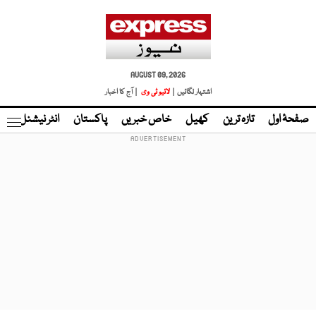
AUGUST 09, 2026
اشتہار لگائیں |
لائیو ٹی وی
| آج کا اخبار
صفحۂ اول
تازہ ترین
کھیل
خاص خبریں
پاکستان
انٹر نیشنل
ٹا