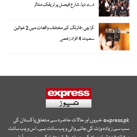
دے دیا، شارع فیصل پر ٹریفک متاثر
کراچی: فائرنگ کے مختلف واقعات میں 2 خواتین
سمیت 4 افراد زخمی
express.pk
خبروں اور حالات حاضرہ سے متعلق پاکستان کی
سب سے زیادہ وزٹ کی جانے والی ویب سائٹ ہے۔ اس ویب سائٹ