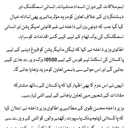
اہم ملاقات کے دوران انسداد منشیات، انسانی اسمگلنگ اور
دہشتگردی کے خلاف تعاون کو مزید مؤثر بنانے پر بھی تبادلہ خیال
کیا گیا جب کہ دونوں وزرائے داخلہ نے غیر قانونی امیگریشن اور انسانی
اسمگلنگ کی روک تھام کے لیے کیے گئے اقدامات کو سراہا۔
اطالوی وزیر داخلہ نے کہا کہ لیگل مائیگریشن کو فروغ دینے کے لیے
پاکستان کی اسکلڈ لیبر فورس کے لیے 10500 ورک ویزے جاری کیے
جائیں گے اور اس حوالے سے باہمی تعاون کو مزید بڑھایا جائے گا۔
انہوں نے اس عزم کا بھی اظہار کیا کہ پاکستان کے ساتھ مشترکہ
مفادات کے شعبوں میں تعاون بڑھانے کے لیے اٹلی تیار ہے۔
وزیر داخلہ محسن نقوی کے مطالبے پر اطالوی وزیر داخلہ نے اعلان کیا
کہ پاکستانی ڈپلومیٹک پاسپورٹ رکھنے والوں کو اٹلی کے ویزے سے