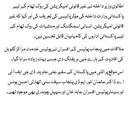
اطالوی وزیر داخلہ نے غیر قانونی امیگریشن کی روک تھام کے لیے
پاکستانی وزارت داخلہ کی مؤثر پالیسی کی تعریف کی اور کہا کہ غیر
قانونی امیگریشن، انسانی اسمگلنگ اور منشیات کی روک تھام کے
لیے پاکستانی اداروں کی کامیابیاں قابل تحسین ہیں۔
ملاقات میں پنجاب پولیس کے افسران نے پولیس خدمت مراکز گلوبل
کی افادیت کے بارے میں بریفنگ دی جسے بہت زیادہ سراہا گیا۔
اس موقع پر اٹلی میں پاکستان کے سفیر علی جاوید، ڈی جی ایف آئی
اے ڈاکٹر عثمان انور، ایم ڈی پنجاب سیف سٹی اتھارٹی احسن یونس
اور سینئر پولیس افسران عابد خان اور سہیل چوہدری بھی موجود تھے۔