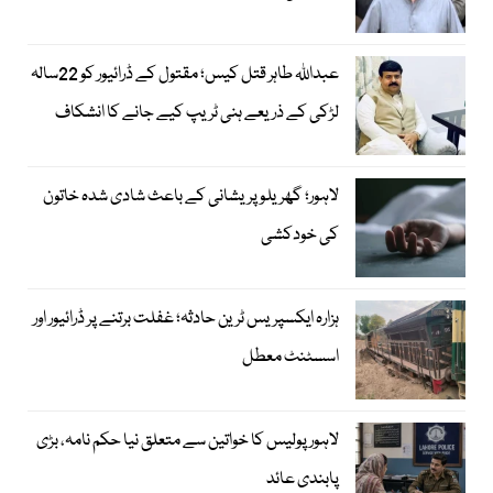
عبداللہ طاہر قتل کیس؛ مقتول کے ڈرائیور کو 22سالہ
لڑکی کے ذریعے ہنی ٹریپ کیے جانے کا انشکاف
لاہور؛ گھریلو پریشانی کے باعث شادی شدہ خاتون
کی خودکشی
ہزارہ ایکسپریس ٹرین حادثہ؛ غفلت برتنے پر ڈرائیور اور
اسسٹنٹ معطل
لاہور پولیس کا خواتین سے متعلق نیا حکم نامہ، بڑی
پابندی عائد