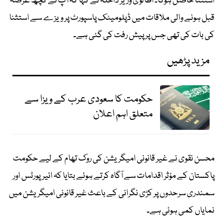
استثنا حاصل ہوگا۔ اطالوی وزیر داخلہ نے کہا کہ آپ نے کچھ عرصہ
قبل ہونے والی ملاقات میں ڈپلومیٹک پاسپورٹ پر ویزے سے استثنا
کی بات کی تھی جس پر پیش رفت کی گئی ہے۔
مزید پڑھیں
حکومت کا سعودی عرب کے ویزا سے
متعلق اہم اعلان
محسن نقوی نے غیر قانونی امیگریشن کی روک تھام کے لیے حکومت
پاکستان کے مؤثر اقدامات سے آگاہ کرتے ہوئے بتایا کہ ائیرپورٹس اور
سمندری سرحدوں پر کڑی نگرانی کے باعث غیر قانونی امیگریشن میں
نمایاں کمی ہوئی ہے۔