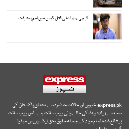
کراچی: رضا علی قتل کیس میں اہم پیشرفت
express.pk
خبروں اور حالات حاضرہ سے متعلق پاکستان کی
سب سے زیادہ وزٹ کی جانے والی ویب سائٹ ہے۔ اس ویب سائٹ
پر شائع شدہ تمام مواد کے جملہ حقوق بحق ایکسپریس میڈیا