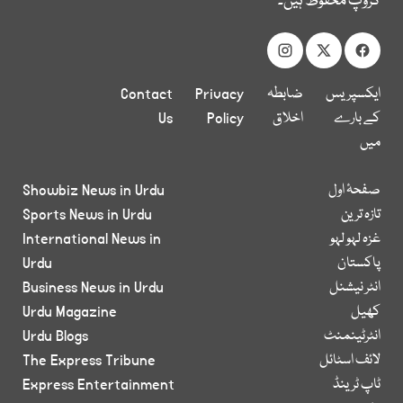
گروپ محفوظ ہیں۔
ایکسپریس
ضابطہ
Privacy
Contact
کے بارے
اخلاق
Policy
Us
میں
صفحۂ اول
Showbiz News in Urdu
تازہ ترین
Sports News in Urdu
غزہ لہو لہو
International News in
پاکستان
Urdu
انٹر نیشنل
Business News in Urdu
کھیل
Urdu Magazine
انٹرٹینمنٹ
Urdu Blogs
لائف اسٹائل
The Express Tribune
ٹاپ ٹرینڈ
Express Entertainment