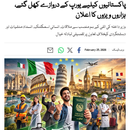
پاکستانیوں کیلیے یورپ کے دروازے کھل گئے،
ہزاروں ویزوں کا اعلان
وزیر داخلہ کی اٹلی کے ہم منصب سے ملاقات، انسانی اسمگلنگ، انسداد منشیات اور
دہشتگردی کیخلاف تعاون پر تفصیلی تبادلہ خیال
ویب ڈیسک
February 25, 2026