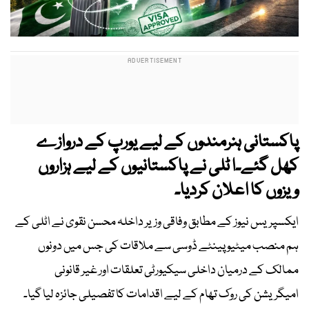
پاکستانی ہنرمندوں کے لیے یورپ کے دروازے
کھل گئے۔ا ٹلی نے پاکستانیوں کے لیے ہزاروں
ویزوں کا اعلان کردیا۔
ایکسپریس نیوز کے مطابق وفاقی وزیر داخلہ محسن نقوی نے اٹلی کے
ہم منصب میٹیو پینٹے ڈوسی سے ملاقات کی جس میں دونوں
ممالک کے درمیان داخلی سیکیورٹی تعلقات اور غیر قانونی
امیگریشن کی روک تھام کے لیے اقدامات کا تفصیلی جائزہ لیا گیا۔