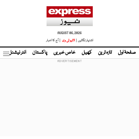
AUGUST 06, 2026
اشتہار لگائیں |
لائیو ٹی وی
| آج کا اخبار
صفحۂ اول
تازہ ترین
کھیل
خاص خبریں
پاکستان
انٹر نیشنل
ٹا