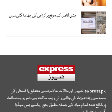
جشن آزادی کے موقع پر کراچی کی جھنڈا گلی سیل
express.pk
خبروں اور حالات حاضرہ سے متعلق پاکستان کی
سب سے زیادہ وزٹ کی جانے والی ویب سائٹ ہے۔ اس ویب سائٹ
پر شائع شدہ تمام مواد کے جملہ حقوق بحق ایکسپریس میڈیا