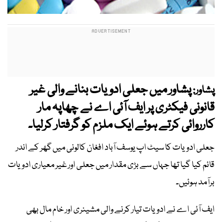
پشاور میں جعلی ادویات بنانے والی غیر
پشاور:
قانونی فیکٹری پر ایف آئی اے نے چھاپہ مار
کارروائی کرتے ہوئے ایک ملزم کو گرفتار کرلیا۔
جعلی ادویات کا سیٹ اپ یوسف آباد افغان کالونی میں گھر کے اندر
قائم کیا گیا تھا جہاں سے بڑی مقدار میں جعلی اور غیر معیاری ادویات
برآمد ہوئیں۔
ایف آئی اے نے ادویات تیار کرنے والی مشینری اور خام مال بھی