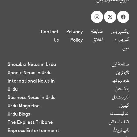
گروپ محفوظ ہیں۔
ایکسپریس
ضابطہ
Privacy
Contact
کے بارے
اخلاق
Policy
Us
میں
صفحۂ اول
Showbiz News in Urdu
تازہ ترین
Sports News in Urdu
غزہ لہو لہو
International News in
پاکستان
Urdu
انٹر نیشنل
Business News in Urdu
کھیل
Urdu Magazine
انٹرٹینمنٹ
Urdu Blogs
لائف اسٹائل
The Express Tribune
ٹاپ ٹرینڈ
Express Entertainment