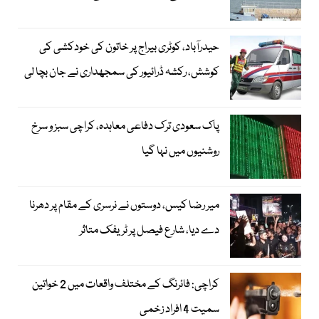
حیدرآباد، کوٹری بیراج پر خاتون کی خودکشی کی
کوشش، رکشہ ڈرائیور کی سمجھداری نے جان بچا لی
پاک سعودی ترک دفاعی معاہدہ، کراچی سبز و سرخ
روشنیوں میں نہا گیا
میر رضا کیس، دوستوں نے نرسری کے مقام پر دھرنا
دے دیا، شارع فیصل پر ٹریفک متاثر
کراچی: فائرنگ کے مختلف واقعات میں 2 خواتین
سمیت 4 افراد زخمی