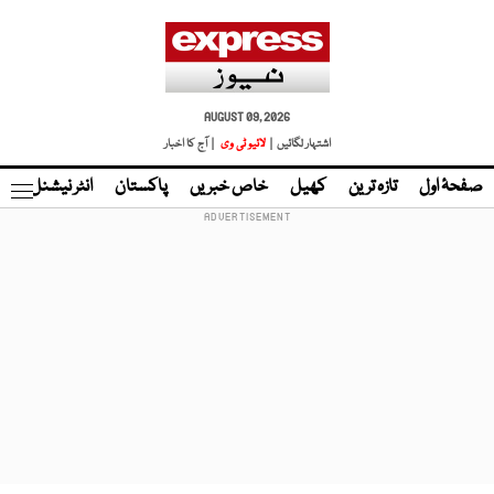
AUGUST 09, 2026
اشتہار لگائیں |
لائیو ٹی وی
| آج کا اخبار
صفحۂ اول
تازہ ترین
کھیل
خاص خبریں
پاکستان
انٹر نیشنل
ٹا