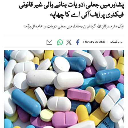
پشاور میں جعلی ادویات بنانے والی غیر قانونی
فیکٹری پر ایف آئی اے کا چھاپہ
ایک ملزم عرفان اللہ گرفتار، بڑی مقدار میں جعلی ادویات اور خام مال برآمد
ویب ڈیسک
February 25, 2026