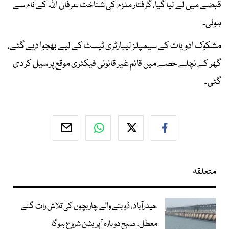
قبضے میں لے لیا گیا، گرفتار ملزم کی شناخت عرفان اللہ کے نام سے
ہوئی۔
مشکوک ادویات کے سیمپلز لیبارٹری ٹیسٹ کے لیے بھجوا دیے گئے،
گھر کے نچلے حصے میں قائم غیر قانونی فیکٹری موقع پر سیل کر دی
گئی۔
متعلقہ
حیدرآباد، ڈوبنے والے چار بچوں کی تلاش رات گئے
معطل، صبح دوبارہ آپریشن شروع ہوگا