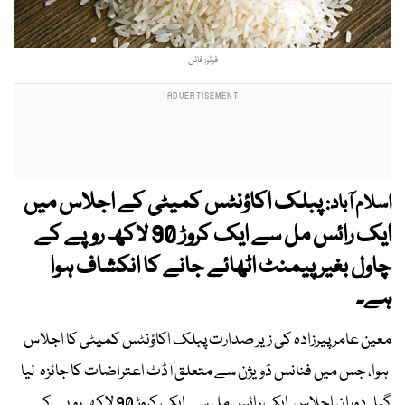
فوٹو: فائل
پبلک اکاؤنٹس کمیٹی کے اجلاس میں
اسلام آباد:
ایک رائس مل سے ایک کروڑ 90 لاکھ روپے کے
چاول بغیر پیمنٹ اٹھائے جانے کا انکشاف ہوا
ہے۔
معین عامر پیرزادہ کی زیر صدارت پبلک اکاؤنٹس کمیٹی کا اجلاس
ہوا، جس میں فنانس ڈویژن سے متعلق آڈٹ اعتراضات کا جائزہ لیا
گیا۔ دورانِ اجلاس ایک رائس مل سے ایک کروڑ 90 لاکھ روپے کے