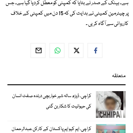
ہے۔ بینک کے صدر نے بتایا کہ کمپنی کو معطل کردیا گیا ہے۔ جس
پر چیئرمین کمیٹی نے ہدایت کی کہ 15 دن میں کمپنی کے خلاف
کارروائی سے آگاہ کریں ۔
متعلقہ
کراچی، ڈیڑھ سالہ شیر خوار بچی درندہ صفت انسان
کی حیوانیت کا شکار بن گئی
کراچی، ایم کیو ایم پاکستان کے کارکن عبدالرحمان