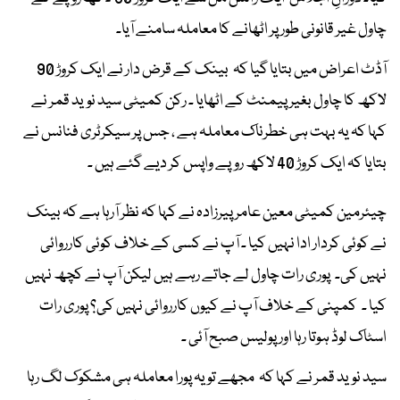
چاول غیر قانونی طور پر اٹھانے کا معاملہ سامنے آیا۔
آڈٹ اعراض میں بتایا گیا کہ بینک کے قرض دار نے ایک کروڑ 90
لاکھ کا چاول بغیر پیمنٹ کے اٹھایا ۔ رکن کمیٹی سید نوید قمر نے
کہا کہ یہ بہت ہی خطرناک معاملہ ہے ، جس پر سیکرٹری فنانس نے
بتایا کہ ایک کروڑ 40 لاکھ روپے واپس کر دیے گئے ہیں ۔
چیئرمین کمیٹی معین عامر پیرزادہ نے کہا کہ نظر آرہا ہے کہ بینک
نے کوئی کردار ادا نہیں کیا ۔ آپ نے کسی کے خلاف کوئی کارروائی
نہیں کی۔ پوری رات چاول لے جاتے رہے ہیں لیکن آپ نے کچھ نہیں
کیا ۔ کمپنی کے خلاف آپ نے کیوں کارروائی نہیں کی؟ پوری رات
اسٹاک لوڈ ہوتا رہا اور پولیس صبح آئی ۔
سید نوید قمر نے کہا کہ مجھے تو یہ پورا معاملہ ہی مشکوک لگ رہا