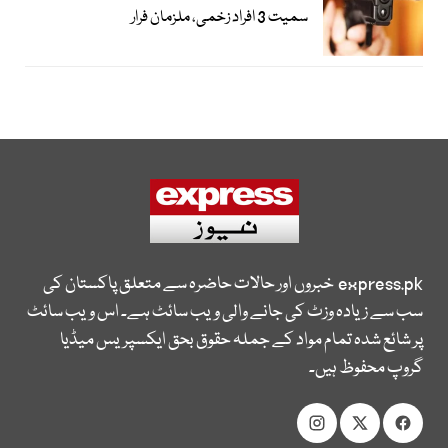
سمیت 3 افراد زخمی، ملزمان فرار
express.pk
خبروں اور حالات حاضرہ سے متعلق پاکستان کی
سب سے زیادہ وزٹ کی جانے والی ویب سائٹ ہے۔ اس ویب سائٹ
پر شائع شدہ تمام مواد کے جملہ حقوق بحق ایکسپریس میڈیا
گروپ محفوظ ہیں۔