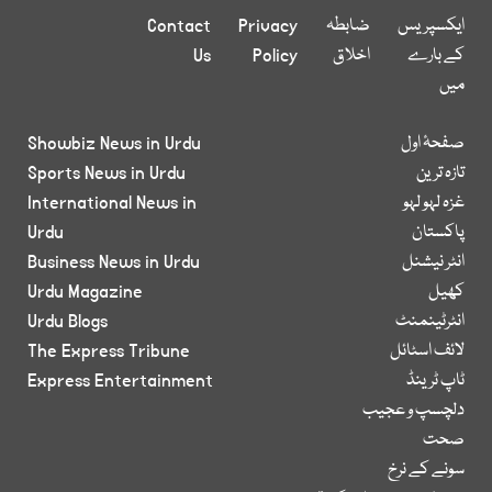
ایکسپریس
ضابطہ
Privacy
Contact
کے بارے
اخلاق
Policy
Us
میں
صفحۂ اول
Showbiz News in Urdu
تازہ ترین
Sports News in Urdu
غزہ لہو لہو
International News in
پاکستان
Urdu
انٹر نیشنل
Business News in Urdu
کھیل
Urdu Magazine
انٹرٹینمنٹ
Urdu Blogs
لائف اسٹائل
The Express Tribune
ٹاپ ٹرینڈ
Express Entertainment
دلچسپ و عجیب
صحت
سونے کے نرخ