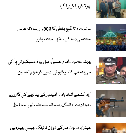
بھولا کو رہا کر دیا گیا
حضرت داتا گنج بخشؒ کا 983 واں سالانہ عرس
اختتامی دعا کے ساتھ اختتام پذیر
چہلم حضرت امام حسینؓ، فول پروف سیکیورٹی پر آئی
جی پنجاب کا سیکیورٹی اداروں کو خراج تحسین
آزاد کشمیر انتخابات، امیدوار کے بھانچے کی گاڑی پر
اندھا دھند فائرنگ، اہلخانہ معجزانہ طور پر محفوظ
حیدرآباد، لوٹ مار کے دوران فائرنگ، یوسی چیئرمین