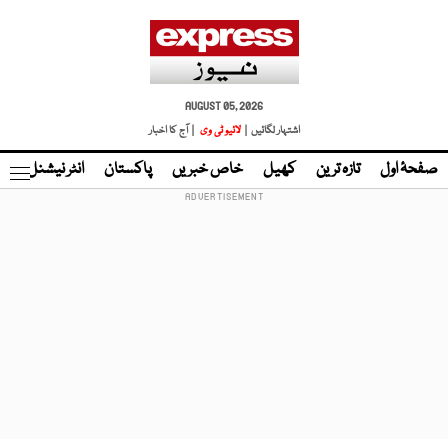
AUGUST 05, 2026
اشتہار لگائیں |
لائیو ٹی وی
| آج کا اخبار
صفحۂ اول
تازہ ترین
کھیل
خاص خبریں
پاکستان
انٹر نیشنل
ٹا