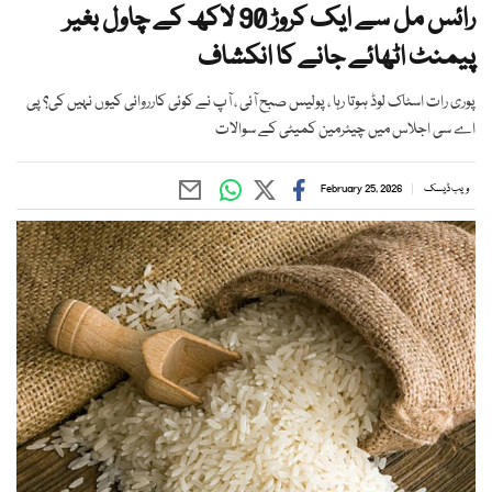
رائس مل سے ایک کروڑ 90 لاکھ کے چاول بغیر
پیمنٹ اٹھائے جانے کا انکشاف
پوری رات اسٹاک لوڈ ہوتا رہا ، پولیس صبح آئی ، آپ نے کوئی کارروائی کیوں نہیں کی؟ پی
اے سی اجلاس میں چیئرمین کمیٹی کے سوالات
ویب ڈیسک
February 25, 2026