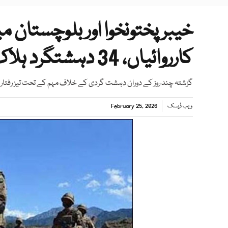
خیبر پختونخوا اور بلوچستان م
کارروائیاں، 34 دہشتگرد ہلاک
گزشتہ چند روز کے دوران دہشت گردی کے خلاف مہم کے تحت تیز رفتار او
ویب ڈیسک
February 25, 2026