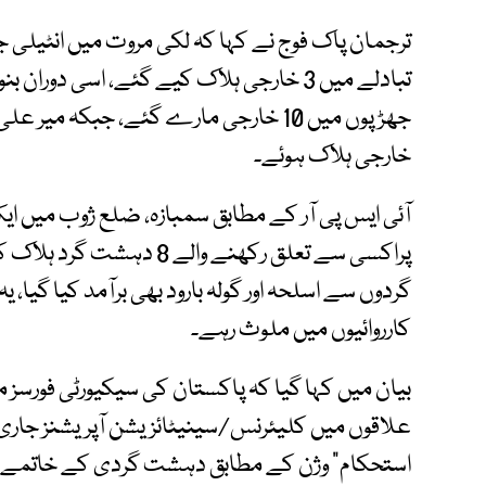
ترجمان پاک فوج نے کہا کہ لکی مروت میں انٹیلی
تبادلے میں 3 خارجی ہلاک کیے گئے، اسی دو
خارجی ہلاک ہوئے۔
آئی ایس پی آر کے مطابق سمبازہ، ضلع ژوب میں ای
پراکسی سے تعلق رکھنے والے
گردوں سے اسلحہ اور گولہ بارود بھی برآمد کیا گیا
کارروائیوں میں ملوث رہے۔
بیان میں کہا گیا کہ پاکستان کی سیکیورٹی فورسز 
علاقوں میں کلیئرنس/سینیٹائزیشن آپریشنز جاری 
استحکام” وژن کے مطابق دہشت گردی کے خاتمے کی