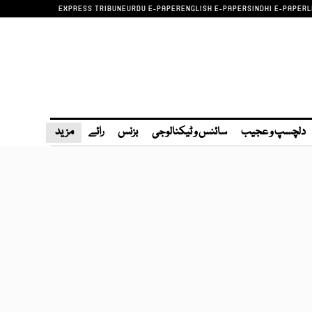
EXPRESS TRIBUNE
URDU E-PAPER
ENGLISH E-PAPER
SINDHI E-PAPER
L
دلچسپ و عجیب
سائنس و ٹیکنالوجی
بزنس
رائے
مزید