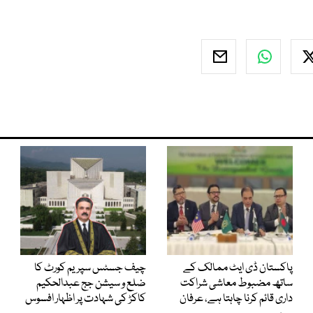
پاکستان ڈی ایٹ ممالک کے
چیف جسٹس سپریم کورٹ کا
ساتھ مضبوط معاشی شراکت
ضلع و سیشن جج عبدالحکیم
داری قائم کرنا چاہتا ہے، عرفان
کاکڑ کی شہادت پر اظہار افسوس