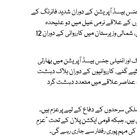
 جنس بیسڈ آپریشن کے دوران شدید فائرنگ کے
ران بنوں کے علاقے نرمی خیل میں دو علیحدہ
جھڑپوں میں 10 خارجی مارے گئے، جبکہ میر علی، شمالی وزیرستان میں کارروائی کے دوران 12
ک اور انٹیلی جنس بیسڈ آپریشن میں بھارتی
 8 دہشت گرد ہلاک کیے گئے، کارروائیوں کے دوران ہلاک دہشت
، یہ عناصر علاقے میں متعدد دہشت گرد
ملکی سرحدوں کے دفاع کے لیے پرعزم ہیں۔
ہیں، جبکہ قومی ایکشن پلان کے تحت “عزمِ
 مہم پوری رفتار سے جاری رہے گی۔