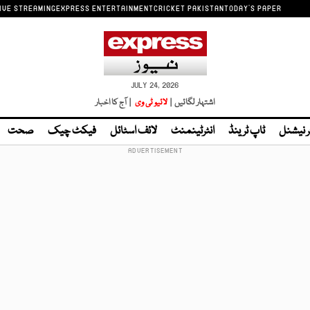
IVE STREAMING
EXPRESS ENTERTAINMENT
CRICKET PAKISTAN
TODAY'S PAPER
JULY 24, 2026
اشتہار لگائیں |
لائیو ٹی وی
| آج کا اخبار
ر نیشنل
ٹاپ ٹرینڈ
انٹرٹینمنٹ
لائف اسٹائل
فیکٹ چیک
صحت