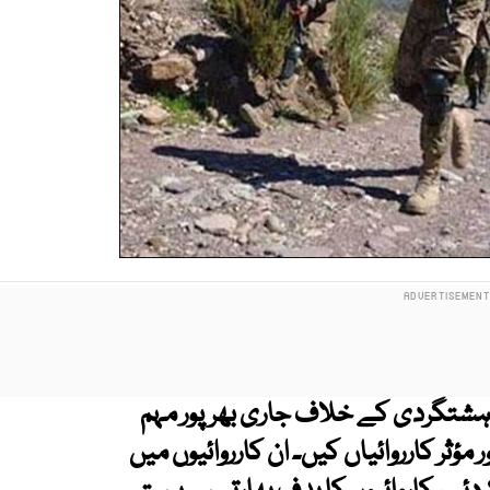
 دہشتگردی کے خلاف جاری بھرپور مہم
 مؤثر کارروائیاں کیں۔ ان کارروائیوں میں