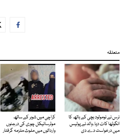
متعلقہ
نرس نے نومولود بچی کے ہاتھ کا
کراچی میں شوہر کے ساتھ
انگوٹھا کاٹ دیا، والد نے پولیس
موٹرسائیکل چوری کی درجنوں
میں درخواست دے دی
وارداتوں میں ملوث ملزمہ گرفتار