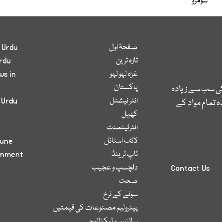
سومرو
صفحۂ اول
 Urdu
تازہ ترین
rdu
غزہ لہو لہو
ws in
پاکستان
کی سب سے زیادہ
انٹر نیشنل
 Urdu
 تمام مواد کے
کھیل
انٹرٹینمنٹ
لائف اسٹائل
bune
ٹاپ ٹرینڈ
inment
دلچسپ و عجیب
Contact Us
صحت
سونے کے نرخ
پیٹرولیم مصنوعات کی قیمتیں
سائنس و ٹیکنالوجی