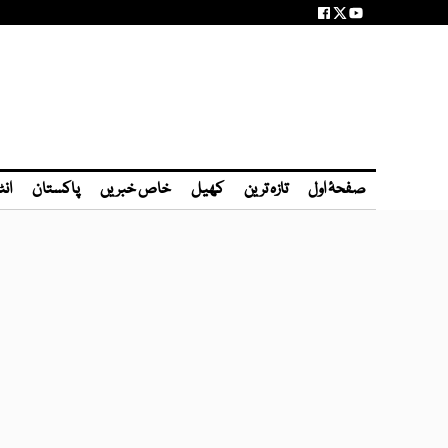
صفحۂ اول
تازہ ترین
کھیل
خاص خبریں
پاکستان
انٹ