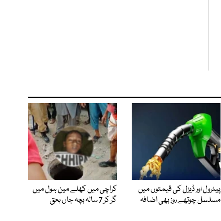
پیٹرول اور ڈیزل کی قیمتوں میں
کراچی میں کھلے مین ہول میں
مسلسل چوتھے روز بھی اضافہ
گر کر 7 سالہ بچہ جاں بحق