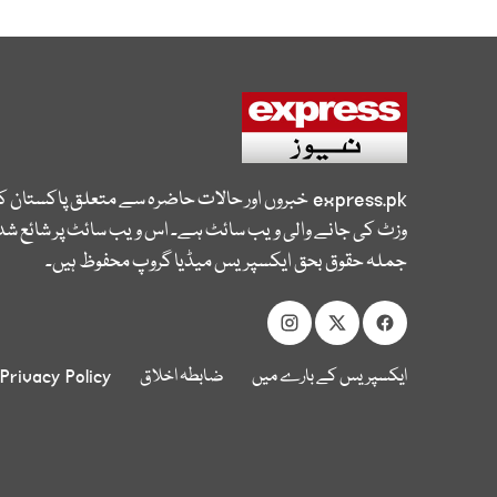
express.pk
خبروں اور حالات حاضرہ سے متعلق پاکستان 
وزٹ کی جانے والی ویب سائٹ ہے۔ اس ویب سائٹ پر شائع شدہ
جملہ حقوق بحق ایکسپریس میڈیا گروپ محفوظ ہیں۔
ایکسپریس کے بارے میں
ضابطہ اخلاق
Privacy Policy