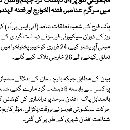
مجموعی طور پر 34 دہشت گرد جہنم
میں سرگرم عناصر، فتنہ الخوارج اور فتنہ الہن
پاک فوج کے شعبہ تعلقات عامہ (آئی ایس پی آر) 
روز کے دوران سیکیورٹی فورسز نے دہشت گردی کے خل
مبنی آپریشنز کیے، 24 فروری کو خیبر
تعلق رکھنے والے 26 خارجی ہلاک کیے گئے۔
بیان کے مطابق جبکہ بلوچستان کے علاقے سمبازہ، 
پراکسی سے وابستہ 8 دہشت گرد مار
بالمقابل پاک–افغان سرحد پر دراندازی کی کوشش کر
حرکت سیکیورٹی فورسز نے بروقت پکڑ لی، مؤثر کاررو
شناخت افغان شہری کے طور پر کی گئی۔