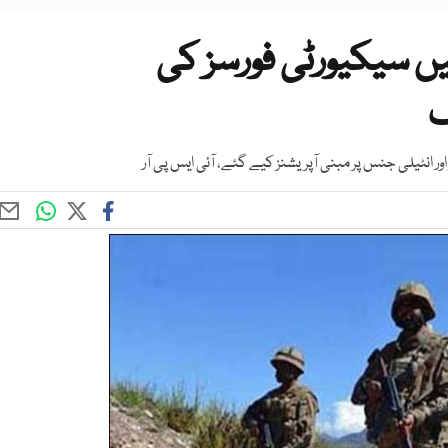
یں سیکیورٹی فورسز کی
ر انٹیلی جنس پر مبنی آپریشنز کیے گئے، آئی ایس پی آر