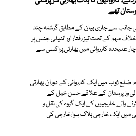
 واصل کردئے، کاروائیوں کا ہدف بھارتی سرپرستی
دوستان تھے
کی جانب سے جاری بیان کے مطابق گزشتہ چند
اف مہم کے تحت تیز رفتار اور انٹیلی جنس پر
 پختونخوا میں چار علیحدہ کارروائی میں بھارتی پراکسی سے
ضلع ژوب میں ایک کارروائی کے دوران بھارتی
ے گئے، شمالی وزیرستان کے علاقے حسن خیل کے
نے والے خارجیوں کے ایک گروہ کی نقل و
ائی میں ایک خارجی ہلاک ہوا،خارجی کی