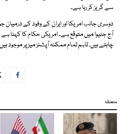
سے گریز کر رہا ہے۔
دوسری جانب امریکا اور ایران کے وفود کے درمیان جو
آج جنیوا میں متوقع ہے۔ امریکی حکام کا کہنا ہے
چاہتے ہیں، تاہم تمام ممکنہ آپشنز میز پر موجود ہیں
متعلقہ