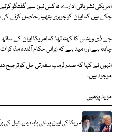
امریکی نشریاتی ادارے فاکس نیوز سے گفتگو کرتے 
چکے ہیں کہ ایران کو جوہری ہتھیار حاصل کرنے کی
جے ڈی وینس کا کہنا تھا کہ امریکا ایران کے ساتھ
چاہتا ہے اور امید ہے کہ ایرانی حکام آئندہ مذاک
انہوں نے کہا کہ صدر ٹرمپ سفارتی حل کو ترجیح دیت
موجود ہیں۔
مزید پڑھیں
امریکا کی ایران پر نئی پابندیاں، تیل کی بر