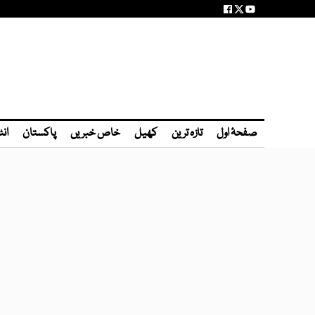
صفحۂ اول
تازہ ترین
کھیل
خاص خبریں
پاکستان
انٹ