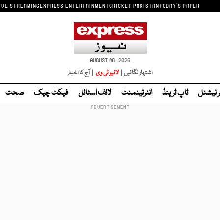
IVE STREAMING
EXPRESS ENTERTAINMENT
CRICKET PAKISTAN
TODAY'S PAPER
AUGUST 06, 2026
اشتہار لگائیں |
لائیو ٹی وی
| آج کا اخبار
ر نیشنل
ٹاپ ٹرینڈ
انٹرٹینمنٹ
لائف اسٹائل
فیکٹ چیک
صحت