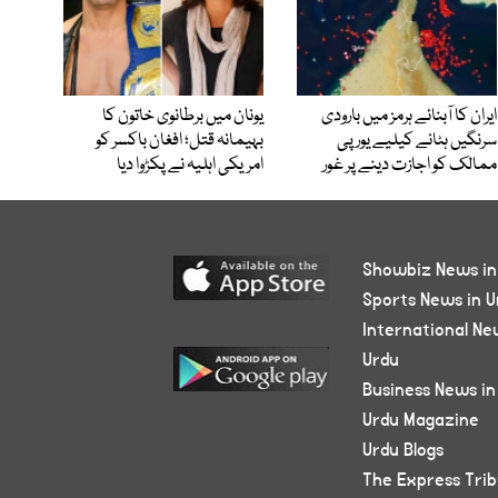
ایران کا آبنائے ہرمز میں بارودی
یونان میں برطانوی خاتون کا
سرنگیں ہٹانے کیلیے یورپی
بہیمانہ قتل؛ افغان باکسر کو
ممالک کو اجازت دینے پر غور
امریکی اہلیہ نے پکڑوا دیا
Showbiz News in
Sports News in U
International Ne
Urdu
Business News in
Urdu Magazine
Urdu Blogs
The Express Tri