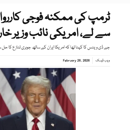
ٹرمپ کی ممکنہ فوجی کارروائ
سے لے، امریکی نائب وزیر خا
جے ڈی وینس کا کہنا تھا کہ امریکا ایران کے ساتھ جوہری تنازع کا حل 
ویب ڈیسک
February 26, 2026