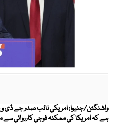
واشنگٹن/جنیوا: امریکی نائب صدر جے ڈی وینس
ہے کہ امریکا کی ممکنہ فوجی کارروائی سے م