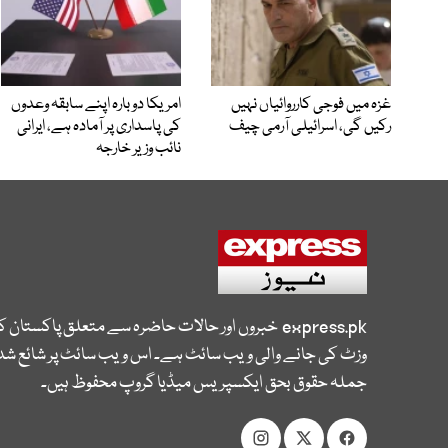
غزہ میں فوجی کارروائیاں نہیں
امریکا دوبارہ اپنے سابقہ وعدوں
رکیں گی، اسرائیلی آرمی چیف
کی پاسداری پر آمادہ ہے، ایرانی
نائب وزیر خارجہ
express.pk
خبروں اور حالات حاضرہ سے متعلق پاکستان 
وزٹ کی جانے والی ویب سائٹ ہے۔ اس ویب سائٹ پر شائع شدہ
جملہ حقوق بحق ایکسپریس میڈیا گروپ محفوظ ہیں۔