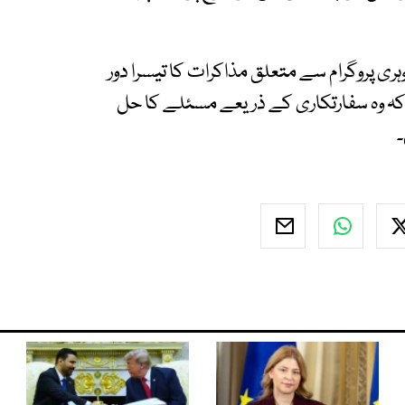
ہری پروگرام سے متعلق مذاکرات کا تیسرا دور
 کہ وہ سفارتکاری کے ذریعے مسئلے کا حل
۔