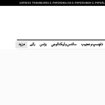
EXPRESS TRIBUNE
URDU E-PAPER
ENGLISH E-PAPER
SINDHI E-PAPER
L
دلچسپ و عجیب
سائنس و ٹیکنالوجی
بزنس
رائے
مزید