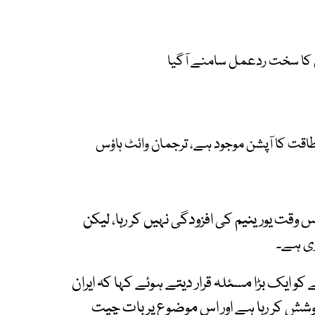
ن کا سخت ردعمل سامنے آگیا
 طاقت کا آپشن موجود ہے، ترجمان وائٹ ہاؤس
اس وقت یورینیم کی افزودگی نہیں کر رہا، لیکن
ی ہے۔
کو ایک بڑا مسئلہ قرار دیتے ہوئے کہا کہ ایران
شش کر رہا ہے اور اس موضوع پر بات چیت