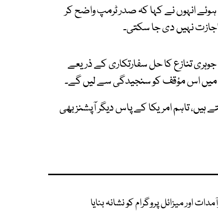
ہوئے انہوں نے کہا کہ صدر ٹرمپ واضح کر
 اجازت نہیں دی جا سکتی۔
 جوہری تنازع کا حل سفارتکاری کے ذریعے
رات میں اس مؤقف کو سنجیدگی سے لیں گے۔
ے ہیں، تاہم امریکا کے پاس دیگر آپشنز بھی
آمدات اور میزائل پروگرام کو نشانہ بنایا