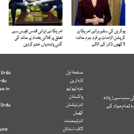
یوکرین کی سفیر برائے امریکا پر
امریکا نے ایرانی قدس فورس سے
کرپشن الزامات پر فرد جرم عائد؛
تعلق پر’فلائی بغداد‘پر عائد کی
لاکھوں ڈالرز کے اثاثے
گئی پابندیاں ختم کردیں
صفحۂ اول
 Urdu
تازہ ترین
rdu
غزہ لہو لہو
ws in
پاکستان
کی سب سے زیادہ
انٹر نیشنل
 Urdu
 تمام مواد کے
کھیل
انٹرٹینمنٹ
لائف اسٹائل
bune