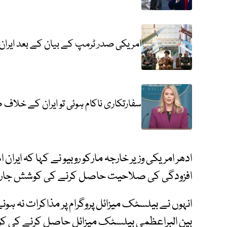
امریکی صدر ٹرمپ کے بیان کے بعد ایرا
سفارتکاری ناکام ہوئی تو ایران کے خلاف
ادھر امریکی وزیر خارجہ مارکو روبیو نے کہا کہ ایران 
افزودگی کی صلاحیت حاصل کرنے کی کوشش جار
انہوں نے بیلسٹک میزائل پروگرام پر مذاکرات نہ ہونے 
بین البراعظمی بیلسٹک میزائل حاصل کرنے کی کو