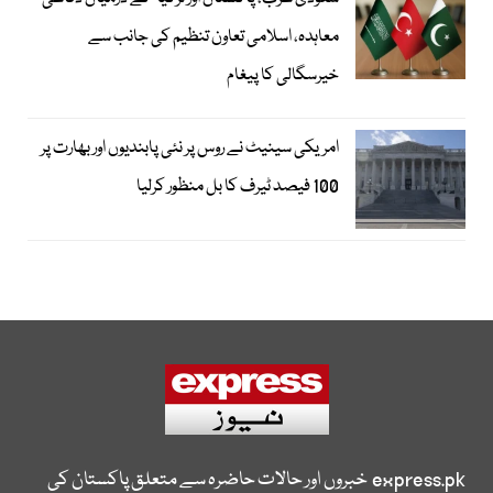
معاہدہ، اسلامی تعاون تنظیم کی جانب سے
خیرسگالی کا پیغام
امریکی سینیٹ نے روس پر نئی پابندیوں اور بھارت پر
100 فیصد ٹیرف کا بل منظور کرلیا
express.pk
خبروں اور حالات حاضرہ سے متعلق پاکستان کی