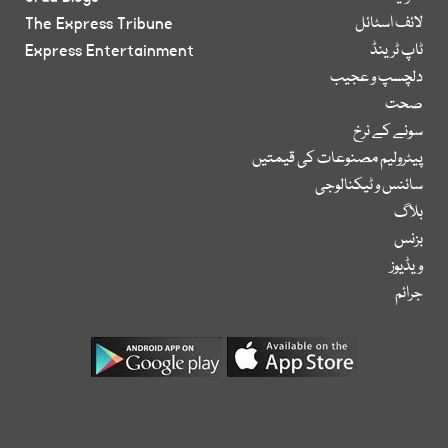
لائف اسٹائل
The Express Tribune
ٹاپ ٹرینڈ
Express Entertainment
دلچسپ و عجیب
صحت
سونے کے نرخ
پیٹرولیم مصنوعات کی قیمتیں
سائنس و ٹیکنالوجی
بلاگ
بزنس
ویڈیوز
جرائم