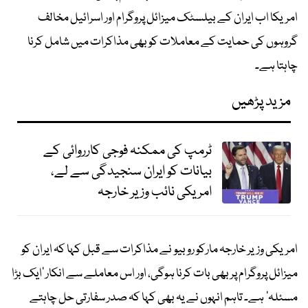
امریکا اب ایران کے بیلسٹک میزائل پروگرام اور اسرائیل مخالف
گروہوں کی حمایت کے معاملات کو بھی مذاکرات میں شامل کرنا
چاہتا ہے۔
مزید پڑھیں
ٹرمپ کی ممکنہ فوجی کارروائی کے
بیانات کو ایران سنجیدگی سے لے،
امریکی نائب وزیر خارجہ
امریکی وزیر خارجہ مارکو روبیو نے مذاکرات سے قبل کہا کہ ایران کو
میزائل پروگرام پر بھی بات کرنا ہوگی، اور اس معاملے سے انکار ’ایک بڑا
مسئلہ‘ ہے۔ تاہم انہوں نے یہ بھی کہا کہ صدر سفارتی حل چاہتے