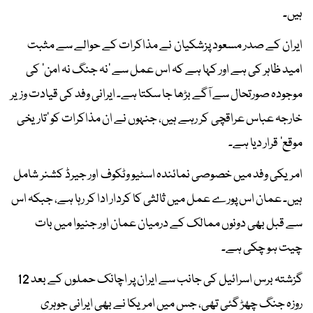
ہیں۔
ایران کے صدر مسعود پزشکیان نے مذاکرات کے حوالے سے مثبت
امید ظاہر کی ہے اور کہا ہے کہ اس عمل سے ’نہ جنگ نہ امن‘ کی
موجودہ صورتحال سے آگے بڑھا جا سکتا ہے۔ ایرانی وفد کی قیادت وزیر
خارجہ عباس عراقچی کر رہے ہیں، جنہوں نے ان مذاکرات کو ’تاریخی
موقع‘ قرار دیا ہے۔
امریکی وفد میں خصوصی نمائندہ اسٹیو وٹکوف اور جیرڈ کشنر شامل
ہیں۔ عمان اس پورے عمل میں ثالثی کا کردار ادا کر رہا ہے، جبکہ اس
سے قبل بھی دونوں ممالک کے درمیان عمان اور جنیوا میں بات
چیت ہو چکی ہے۔
گزشتہ برس اسرائیل کی جانب سے ایران پر اچانک حملوں کے بعد 12
روزہ جنگ چھڑ گئی تھی، جس میں امریکا نے بھی ایرانی جوہری