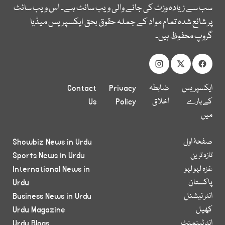
سب سے زیادہ وزٹ کی جانے والی ویب سائٹ ہے۔ اس ویب سائٹ
پر شائع شدہ تمام مواد کے جملہ حقوق بحق ایکسپریس میڈیا
گروپ محفوظ ہیں۔
ایکسپریس
ضابطہ
Privacy
Contact
کے بارے
اخلاق
Policy
Us
میں
صفحۂ اول
Showbiz News in Urdu
تازہ ترین
Sports News in Urdu
غزہ لہو لہو
International News in
پاکستان
Urdu
انٹر نیشنل
Business News in Urdu
کھیل
Urdu Magazine
انٹرٹینمنٹ
Urdu Blogs