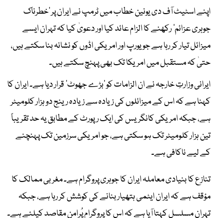
اپنے اسٹیٹ آف دی یونین خطاب میں ٹرمپ نے ایران پر ’خطرناک
جوہری عزائم‘ رکھنے کا الزام عائد کیا اور دعویٰ کیا کہ تہران ایسے
میزائل تیار کر رہا ہے جو یورپ اور امریکی اڈوں کو نشانہ بنا سکتے ہیں،
حتیٰ کہ مستقبل میں امریکا تک بھی پہنچ سکتے ہیں۔
ایرانی وزارتِ خارجہ نے ان الزامات کو ’بڑے جھوٹ‘ قرار دیا ہے۔ ایران کا
کہنا ہے کہ اس کے میزائلوں کی زیادہ سے زیادہ رینج دو ہزار کلومیٹر
ہے، جبکہ امریکی کانگریس کی ایک رپورٹ کے مطابق یہ حد تقریباً
تین ہزار کلومیٹر تک ہو سکتی ہے، جو امریکی سرزمین تک پہنچنے
کے لیے ناکافی ہے۔
تنازع کا بنیادی معاملہ ایران کا جوہری پروگرام ہے۔ مغربی ممالک کا
مؤقف ہے کہ ایران ایٹمی ہتھیار بنانے کی کوشش کر رہا ہے، جبکہ
تہران مسلسل کہتا آیا ہے کہ اس کا پروگرام پُرامن مقاصد کیلئے ہے۔