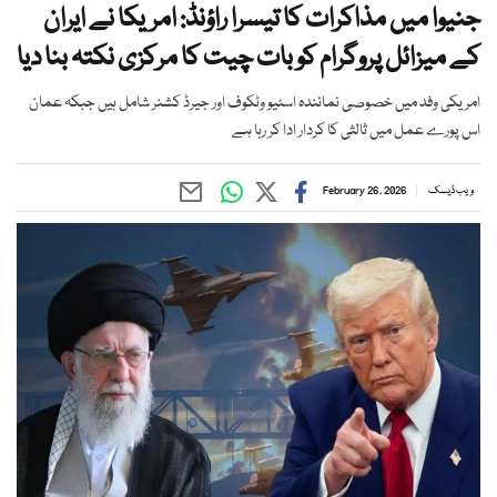
جنیوا میں مذاکرات کا تیسرا راؤنڈ: امریکا نے ایران
کے میزائل پروگرام کو بات چیت کا مرکزی نکتہ بنا دیا
امریکی وفد میں خصوصی نمائندہ اسٹیو وٹکوف اور جیرڈ کشنر شامل ہیں جبکہ عمان
اس پورے عمل میں ثالثی کا کردار ادا کر رہا ہے
ویب ڈیسک
February 26, 2026