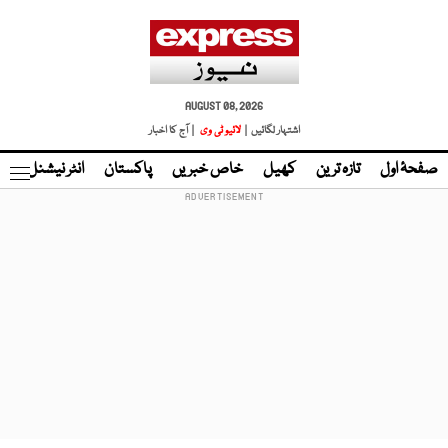
AUGUST 08, 2026
اشتہار لگائیں |
لائیو ٹی وی
| آج کا اخبار
صفحۂ اول
تازہ ترین
کھیل
خاص خبریں
پاکستان
انٹر نیشنل
ٹا