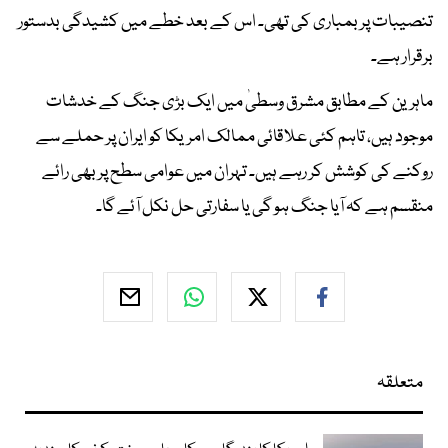
تنصیبات پر بمباری کی تھی۔ اس کے بعد خطے میں کشیدگی بدستور
برقرار ہے۔
ماہرین کے مطابق مشرق وسطیٰ میں ایک بڑی جنگ کے خدشات
موجود ہیں، تاہم کئی علاقائی ممالک امریکا کو ایران پر حملے سے
روکنے کی کوشش کر رہے ہیں۔ تہران میں عوامی سطح پر بھی رائے
منقسم ہے کہ آیا جنگ ہو گی یا سفارتی حل نکل آئے گا۔
متعلقہ