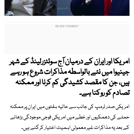
امریکا اور ایران کے درمیان آج سوئٹزرلینڈ کے شہر
جینیوا میں نئے بالواسطہ مذاکرات شروع ہو رہے
ہیں، جن کا مقصد کشیدگی کم کرنا اور ممکنہ
تصادم کو روکنا ہے۔
امریکی صدر ٹرمپ کی جانب سے حالیہ ہفتوں میں ایران پر ممکنہ
حملے کی دھمکیوں اور خطے میں امریکی فوجی موجودگی بڑھانے
کے بعد یہ مذاکرات غیر معمولی اہمیت اختیار کر گئے ہیں۔