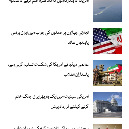
امریکا کا بندرگاہوں کا محاصرہ ختم کرنے کا عندیہ
تجارتی جہازوں پر حملوں کی جواب میں ایران پر نئی
پابندیاں عائد
عالمی میڈیا نے امریکا کی شکست تسلیم کرلی ہے،
پاسداران انقلاب
امریکی سینیٹ میں ایک بار پھر ایران جنگ ختم
کرنے کیلئے قرارداد پیش
سعودی عرب، پاکستان اور ترکیہ کے درمیان دفاعی