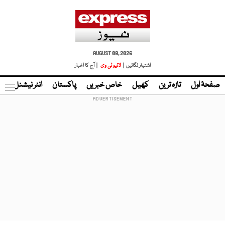
AUGUST 08, 2026
اشتہار لگائیں |
لائیو ٹی وی
| آج کا اخبار
صفحۂ اول
تازہ ترین
کھیل
خاص خبریں
پاکستان
انٹر نیشنل
ٹا