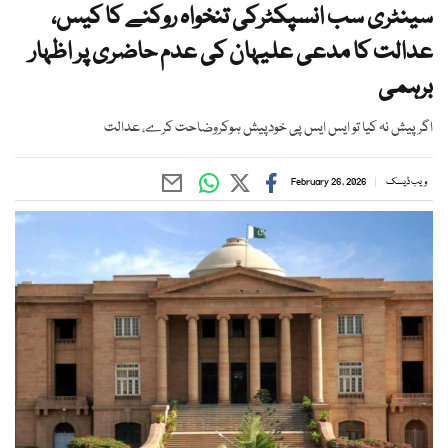
سینٹری سب انسپکٹرکی تنخواہ روکنے کا کیس،
عدالت کا مدعی علیہان کی عدم حاضری پر اظہار
برہمی
اگرپیش نہ کیا تو ایس ایس پی خودپیش ہوکروضاحت کرے، عدالت
ویب ڈیسک
February 26, 2026