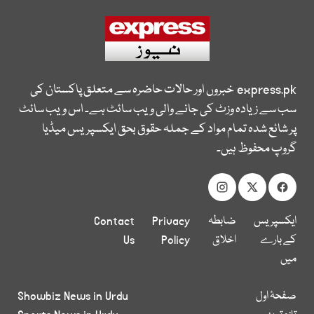
express.pk
خبروں اور حالات حاضرہ سے متعلق پاکستان کی
سب سے زیادہ وزٹ کی جانے والی ویب سائٹ ہے۔ اس ویب سائٹ
پر شائع شدہ تمام مواد کے جملہ حقوق بحق ایکسپریس میڈیا
گروپ محفوظ ہیں۔
ایکسپریس
ضابطہ
Privacy
Contact
کے بارے
اخلاق
Policy
Us
میں
صفحۂ اول
Showbiz News in Urdu