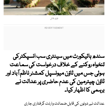
فوٹو: فائل
سندھ ہائیکورٹ میں سینٹری سب انسپکٹرکی
تنخواہ روکنے کے خلاف درخواست کی سماعت
ہوئی جس میں ٹاؤن میونسپل کمشنر ناظم آباد اور
ٹاؤن چیئرمین کی عدم حاضری پر عدالت نے
برہمی کا اظہار کیا۔
عدالت نے دونوں کی قابل ضمانت وارنٹ گرفتاری جاری