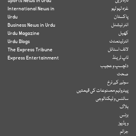
تازہ ترین
Sports News in Urdu
غزہ لہو لہو
International News in
پاکستان
Urdu
انٹر نیشنل
Business News in Urdu
کھیل
Urdu Magazine
انٹرٹینمنٹ
Urdu Blogs
لائف اسٹائل
The Express Tribune
ٹاپ ٹرینڈ
Express Entertainment
دلچسپ و عجیب
صحت
سونے کے نرخ
پیٹرولیم مصنوعات کی قیمتیں
سائنس و ٹیکنالوجی
بلاگ
بزنس
ویڈیوز
جرائم