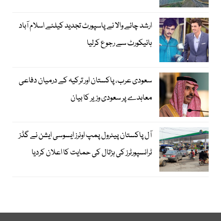
ارشد چائے والا نے پاسپورٹ تجدید کیلئے اسلام آباد
ہائیکورٹ سے رجوع کرلیا
سعودی عرب، پاکستان اور ترکیہ کے درمیان دفاعی
معاہدے پر سعودی وزیر کا بیان
آل پاکستان پیٹرول پمپ اونرز ایسوسی ایشن نے گڈز
ٹرانسپورٹرز کی ہڑتال کی حمایت کا اعلان کردیا