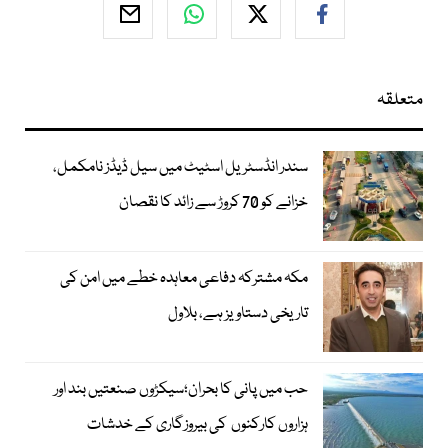
متعلقہ
سندر انڈسٹریل اسٹیٹ میں سیل ڈیڈز نامکمل،
خزانے کو 70 کروڑ سے زائد کا نقصان
مکہ مشترکہ دفاعی معاہدہ خطے میں امن کی
تاریخی دستاویز ہے، بلاول
حب میں پانی کا بحران؛سیکڑوں صنعتیں بند اور
ہزاروں کارکنوں کی بیروزگاری کے خدشات