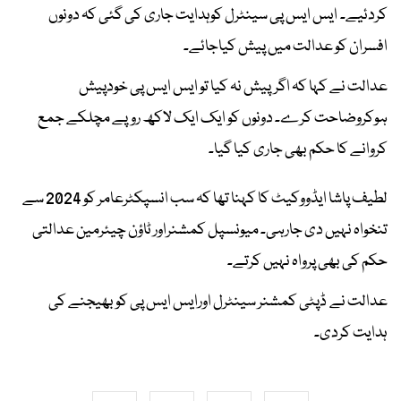
کردئیے۔ ایس ایس پی سینٹرل کوہدایت جاری کی گئی کہ دونوں
افسران کو عدالت میں پیش کیاجائے۔
عدالت نے کہا کہ اگرپیش نہ کیا تو ایس ایس پی خودپیش
ہوکروضاحت کرے۔ دونوں کو ایک ایک لاکھ روپے مچلکے جمع
کروانے کا حکم بھی جاری کیا گیا۔
لطیف پاشا ایڈووکیٹ کا کہنا تھا کہ سب انسپکٹرعامر کو 2024 سے
تنخواہ نہیں دی جارہی۔ میونسپل کمشنراور ٹاؤن چیئرمین عدالتی
حکم کی بھی پرواہ نہیں کرتے۔
عدالت نے ڈپٹی کمشنر سینٹرل اورایس ایس پی کو بھیجنے کی
ہدایت کردی۔