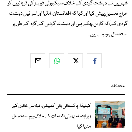
شہریوں نے دہشت گردی کے خلاف سیکیورٹی فورسز کی قربانیوں کو
خراجِ تحسین پیش کیا اور کہا کہ افغانستان، انڈیا اور اسرائیل دہشت
گردی کے آلہ کار بن چکے ہیں اور دہشت گردوں کے گڑھ کے طور پر
استعمال ہو رہے ہیں۔
متعلقہ
کینیڈا، پاکستانی ہائی کمیشن، قونصل خانوں کے
زیر اہتمام بھارتی اقدامات کے خلاف یوم استحصال
منایا گیا