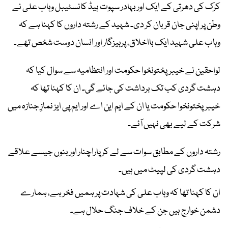
کرک کی دھرتی کے ایک اور بہادر سپوت ہیڈ کانسٹیبل وہاب علی نے
وطن پر اپنی جان قربان کر دی۔ شہید کے رشتہ داروں کا کہنا ہے کہ
وہاب علی شہید ایک بااخلاق، پرہیزگار اور انسان دوست شخص تھے۔
لواحقین نے خیبرپختونخوا حکومت اور انتظامیہ سے سوال کیا کہ
دہشت گردی کب تک برداشت کی جائے گی۔ ان کا کہنا تھا کہ
خیبرپختونخوا حکومت یا ان کے ایم این اے اور ایم پی ایز نمازِ جنازہ میں
شرکت کے لیے بھی نہیں آئے۔
رشتہ داروں کے مطابق سوات سے لے کر پاراچنار اور بنوں جیسے علاقے
دہشت گردی کی لپیٹ میں ہیں۔
ان کا کہنا تھا کہ وہاب علی کی شہادت پر ہمیں فخر ہے، ہمارے
دشمن خوارج ہیں جن کے خلاف جنگ حلال ہے۔