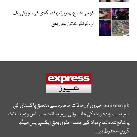
کراچی؛ شارع بھٹو پر تیز رفتار گاڑی کی سوزوکی پک
اپ کو ٹکر، خاتون جاں بحق
express.pk
خبروں اور حالات حاضرہ سے متعلق پاکستان کی
سب سے زیادہ وزٹ کی جانے والی ویب سائٹ ہے۔ اس ویب سائٹ
پر شائع شدہ تمام مواد کے جملہ حقوق بحق ایکسپریس میڈیا
گروپ محفوظ ہیں۔