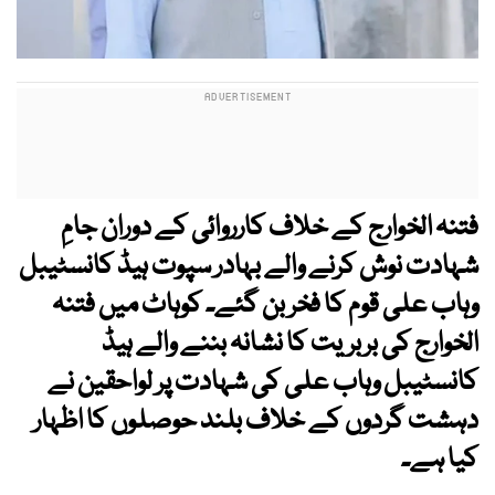
فتنہ الخوارج کے خلاف کارروائی کے دوران جامِ
شہادت نوش کرنے والے بہادر سپوت ہیڈ کانسٹیبل
وہاب علی قوم کا فخر بن گئے۔ کوہاٹ میں فتنہ
الخوارج کی بربریت کا نشانہ بننے والے ہیڈ
کانسٹیبل وہاب علی کی شہادت پر لواحقین نے
دہشت گردوں کے خلاف بلند حوصلوں کا اظہار
کیا ہے۔