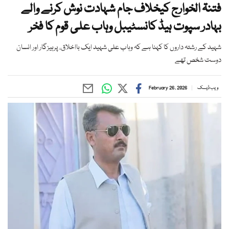
فتنۃ الخوارج کیخلاف جام شہادت نوش کرنے والے
بہادر سپوت ہیڈ کانسٹیبل وہاب علی قوم کا فخر
شہید کے رشتہ داروں کا کہنا ہے کہ وہاب علی شہید ایک بااخلاق، پرہیزگار اور انسان
دوست شخص تھے
ویب ڈیسک
February 26, 2026