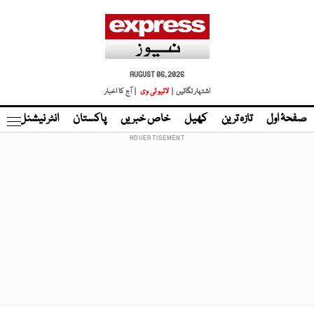
AUGUST 06, 2026
اشتہار لگائیں |
لائیو ٹی وی
| آج کا اخبار
صفحۂ اول
تازہ ترین
کھیل
خاص خبریں
پاکستان
انٹر نیشنل
ٹا