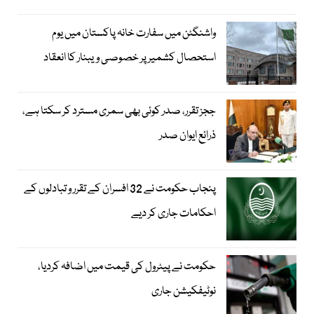
واشنگٹن میں سفارت خانہ پاکستان میں یوم
استحصال کشمیر پر خصوصی ویبنار کا انعقاد
ججز تقرر، صدر کوئی بھی سمری مسترد کر سکتا ہے،
ذرائع ایوان صدر
پنجاب حکومت نے 32 افسران کے تقرر و تبادلوں کے
احکامات جاری کر دیے
حکومت نے پیٹرول کی قیمت میں اضافہ کردیا،
نوٹیفکیشن جاری