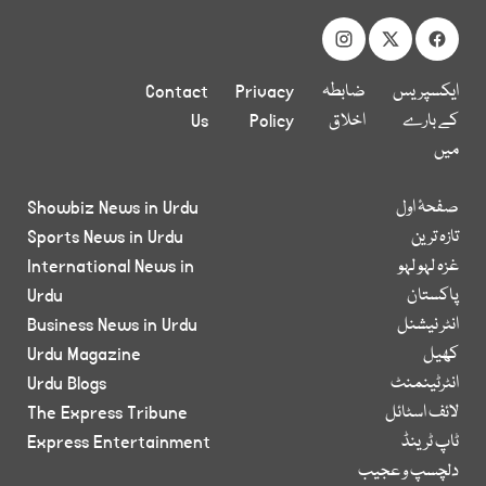
ایکسپریس
ضابطہ
Privacy
Contact
کے بارے
اخلاق
Policy
Us
میں
صفحۂ اول
Showbiz News in Urdu
تازہ ترین
Sports News in Urdu
غزہ لہو لہو
International News in
پاکستان
Urdu
انٹر نیشنل
Business News in Urdu
کھیل
Urdu Magazine
انٹرٹینمنٹ
Urdu Blogs
لائف اسٹائل
The Express Tribune
ٹاپ ٹرینڈ
Express Entertainment
دلچسپ و عجیب