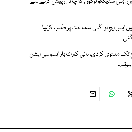
ہیں، بس سلیکٹو لوگوں کا چالان پیش کرنے سے
ن کے خلاف مقدمے کی سماعت 2 مارچ تک ملتوی کردی، ہائی کورٹ بار ایسوسی ایشن
ہوئے۔