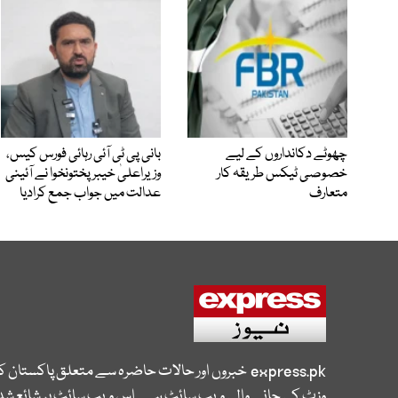
چھوٹے دکانداروں کے لیے
بانی پی ٹی آئی رہائی فورس کیس،
خصوصی ٹیکس طریقہ کار
وزیراعلیٰ خیبرپختونخوا نے آئینی
متعارف
عدالت میں جواب جمع کرادیا
express.pk
خبروں اور حالات حاضرہ سے متعلق پاکستان 
وزٹ کی جانے والی ویب سائٹ ہے۔ اس ویب سائٹ پر شائع شدہ