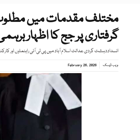
مختلف مقدمات میں مطلوب 
گرفتاری پر جج کا اظہار برہمی
انسداددہشت گردی عدالت اسلام آباد میں پی ٹی آئی راہنماوں اور کارکنان کیخلاف 26 نومبراحتجاج پر درج مقدم
ویب ڈیسک
February 26, 2026