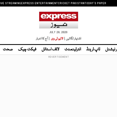
IVE STREAMING
EXPRESS ENTERTAINMENT
CRICKET PAKISTAN
TODAY'S PAPER
JULY 28, 2026
اشتہار لگائیں |
لائیو ٹی وی
| آج کا اخبار
ر نیشنل
ٹاپ ٹرینڈ
انٹرٹینمنٹ
لائف اسٹائل
فیکٹ چیک
صحت