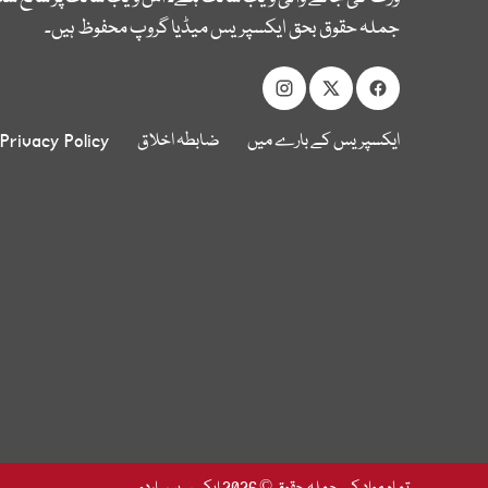
جملہ حقوق بحق ایکسپریس میڈیا گروپ محفوظ ہیں۔
ایکسپریس کے بارے میں
ضابطہ اخلاق
Privacy Policy