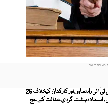
انسداددہشت گردی عدالت اسلام آباد میں پی ٹی آئی راہنماوں اور کارکنان کیخلاف 26
ئی، انسداددہشت گردی عدالت کے جج