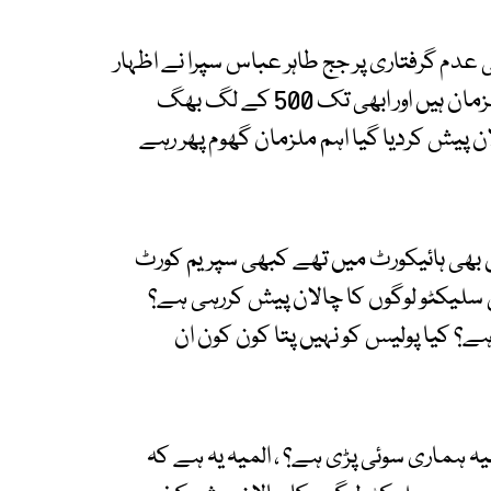
م گرفتاری پر جج طاہر عباس سپرا نے اظہار
برہمی کیا،جج طاہر عباس سپرا نے کہا کہ 17 ہزار ملزمان ہیں اور ابھی تک 500 کے لگ بھگ
 پیش کردیا گیا اہم ملزمان گھوم پھر رہے
 بھی ہائیکورٹ میں تھے کبھی سپریم کورٹ
لیس سلیکٹو لوگوں کا چالان پیش کررہی ہے؟
ہے؟ کیا پولیس کو نہیں پتا کون کون ان
یہ ہماری سوئی پڑی ہے؟ ، المیہ یہ ہے کہ