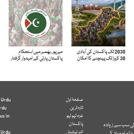
2030 تک پاکستان کی آبادی
میر پور، بھمبر میں استحکام
30 کروڑ تک پہنچنے کا امکان
پاکستان پارٹی کے امیدوار گرفتار
صفحۂ اول
 Urdu
تازہ ترین
rdu
غزہ لہو لہو
ws in
پاکستان
کی سب سے زیادہ
انٹر نیشنل
 Urdu
 تمام مواد کے