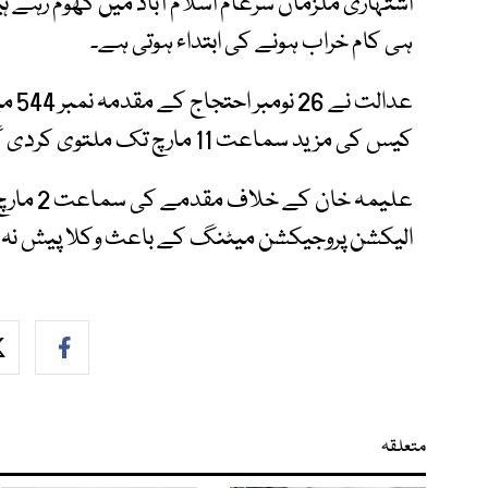
اشتہاری ملزمان سرعام اسلام آباد میں گھوم رہے 
ہی کام خراب ہونے کی ابتداء ہوتی ہے۔
عدالت نے 26 نومبر احتجاج کے مقدمہ نمبر 544 میں ایس ایچ او اگلی سماعت پر طلب کرلیا
کیس کی مزید سماعت 11 مارچ تک ملتوی کردی گئی۔
علیمہ خا
الیکشن پروجیکشن میٹنگ کے باعث وکلا پیش نہ 
متعلقہ