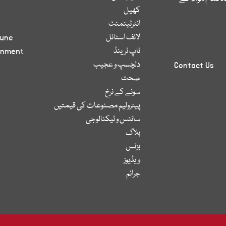
کھیل
انٹرٹینمنٹ
لائف اسٹائل
bune
ٹاپ ٹرینڈ
inment
دلچسپ و عجیب
Contact Us
صحت
سونے کے نرخ
پیٹرولیم مصنوعات کی قیمتیں
سائنس و ٹیکنالوجی
بلاگ
بزنس
ویڈیوز
جرائم