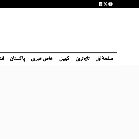
صفحۂ اول
تازہ ترین
کھیل
خاص خبریں
پاکستان
انٹ