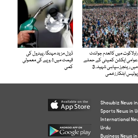
راولاکوٹ میں کالعدم جوائنٹ
ڈیزل مزید مہنگا، پیٹرول کی
عوامی ایکشن کمیٹی کے حملے
قیمت میں 1 روپے کی معمولی
میں رینجرز سپاہی شہید، 3
کمی
پولیس اہلکار زخمی
Showbiz News in
Sports News in U
International Ne
Urdu
Business News in