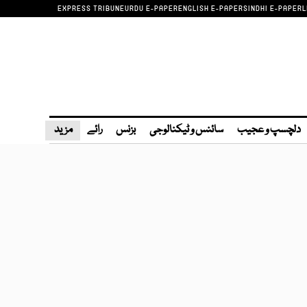
EXPRESS TRIBUNE
URDU E-PAPER
ENGLISH E-PAPER
SINDHI E-PAPER
L
دلچسپ و عجیب
سائنس و ٹیکنالوجی
بزنس
رائے
مزید