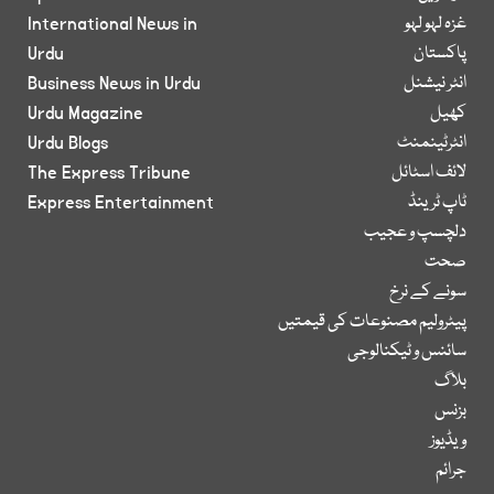
غزہ لہو لہو
International News in
پاکستان
Urdu
انٹر نیشنل
Business News in Urdu
کھیل
Urdu Magazine
انٹرٹینمنٹ
Urdu Blogs
لائف اسٹائل
The Express Tribune
ٹاپ ٹرینڈ
Express Entertainment
دلچسپ و عجیب
صحت
سونے کے نرخ
پیٹرولیم مصنوعات کی قیمتیں
سائنس و ٹیکنالوجی
بلاگ
بزنس
ویڈیوز
جرائم