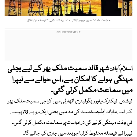
حکومت کاملک میں مربوط توانائی منصوبہ نافذ کرنے کا فیصلہ فوٹو؛ فائل
شہر قائد سمیت ملک بھر کے لیے بجلی
اسلام آباد:
مہنگی ہونے کا امکان ہے، اس حوالے سے نیپرا
میں سماعت مکمل کرلی گئی۔
نیشنل الیکٹرک پاور ریگولیٹری اتھارٹی میں کراچی سمیت ملک بھر
کے لیے ماہانہ ایڈجسٹمنٹ کی مد میں بجلی ایک روپے 78 پیسے
فی یونٹ مہنگی کرنے کی درخواست پر سماعت مکمل کرلی گئی۔
نیپرا نے فیصلہ محفوظ کرلیا جو بعد میں جاری کیا جائے گا۔