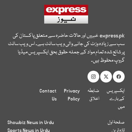
express.pk
خبروں اور حالات حاضرہ سے متعلق پاکستان کی
سب سے زیادہ وزٹ کی جانے والی ویب سائٹ ہے۔ اس ویب سائٹ
پر شائع شدہ تمام مواد کے جملہ حقوق بحق ایکسپریس میڈیا
گروپ محفوظ ہیں۔
ایکسپریس
ضابطہ
Privacy
Contact
کے بارے
اخلاق
Policy
Us
میں
صفحۂ اول
Showbiz News in Urdu
تازہ ترین
Sports News in Urdu