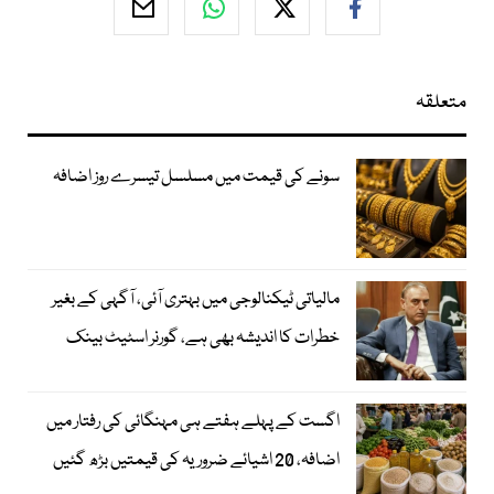
متعلقہ
سونے کی قیمت میں مسلسل تیسرے روز اضافہ
مالیاتی ٹیکنالوجی میں بہتری آئی، آگہی کے بغیر
خطرات کا اندیشہ بھی ہے، گورنر اسٹیٹ بینک
اگست کے پہلے ہفتے ہی مہنگائی کی رفتار میں
اضافہ، 20 اشیائے ضروریہ کی قیمتیں بڑھ گئیں