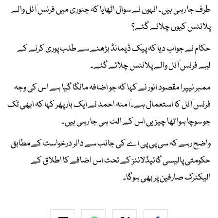
طرف جا رہی ہیں۔ انہوں نے سوال اٹھایا کہ جنوری میں فرنس آئل والے
پلانٹس کیوں چلائے گئے؟
حکام نے جواب دیا کہ پیک ڈیمانڈ بڑھنے سے طلب پوری کرنے کے
لیے فرنس آئل والے پلانٹس چلائے گئے۔
ممبر نیپرا مقصود انور نے کہا کہ جو اضافہ مانگا گیا ہے اس کی وجہ
فرنس آئل کا استعمال ہے۔ آمنہ احمد نے ایک بار پھر کہا کہ ابھی تک
جو سوچا ہوا تھا چیزیں اس کے الٹ ہی جا رہی ہیں۔
واضح رہے کہ سی پی پی اے کی جانب سے دائر درخواست کے مطابق
حکومتی پالیسی گائیڈلائنز کے تحت اس اضافے کا اطلاق کے
الیکٹرک صارفین پر بھی ہوگا۔