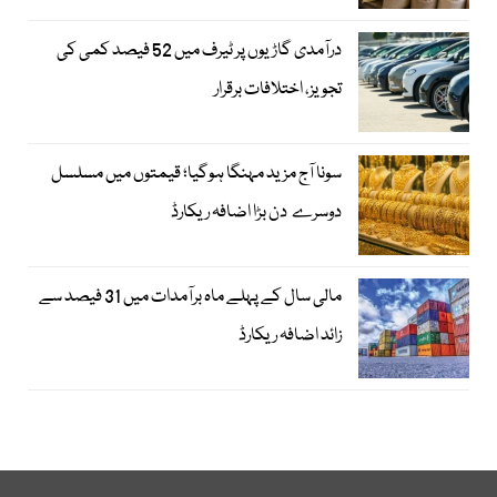
درآمدی گاڑیوں پر ٹیرف میں 52 فیصد کمی کی
تجویز، اختلافات برقرار
سونا آج مزید مہنگا ہوگیا؛ قیمتوں میں مسلسل
دوسرے دن بڑا اضافہ ریکارڈ
مالی سال کے پہلے ماہ برآمدات میں 31 فیصد سے
زائد اضافہ ریکارڈ