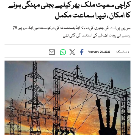
کراچی سمیت ملک بھر کیلیے بجلی مہنگی ہونے
کا امکان ، نیپرا سماعت مکمل
سی پی پی اے کی جنوری کی ماہانہ ایڈجسٹمنٹ کی درخواست میں ایک روپے 78
پیسے فی یونٹ اضافے کی استدعا کی گئی تھی
ویب ڈیسک
February 26, 2026