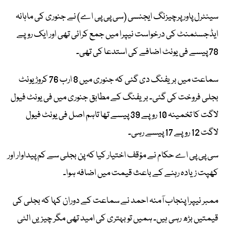
سینٹرل پاور پرچیزنگ ایجنسی (سی پی پی اے) نے جنوری کی ماہانہ
ایڈجسٹمنٹ کی درخواست نیپرا میں جمع کرائی تھی اور ایک روپے
78 پیسے فی یونٹ اضافے کی استدعا کی تھی۔
سماعت میں بریفنگ دی گئی کہ جنوری میں 8 ارب 76 کروڑ یونٹ
بجلی فروخت کی گئی۔ بریفنگ کے مطابق جنوری میں فی یونٹ فیول
لاگت کا تخمینہ 10 روپے 39 پیسے تھا تاہم اصل فی یونٹ فیول
لاگت 12 روپے 17 پیسے رہی۔
سی پی پی اے حکام نے مؤقف اختیار کیا کہ پن بجلی سے کم پیداوار اور
کھپت زیادہ رہنے کے باعث قیمت میں اضافہ ہوا۔
ممبر نیپرا پنجاب آمنہ احمد نے سماعت کے دوران کہا کہ بجلی کی
قیمتیں بڑھ رہی ہیں۔ ہمیں تو بہتری کی امید تھی مگر چیزیں الٹی