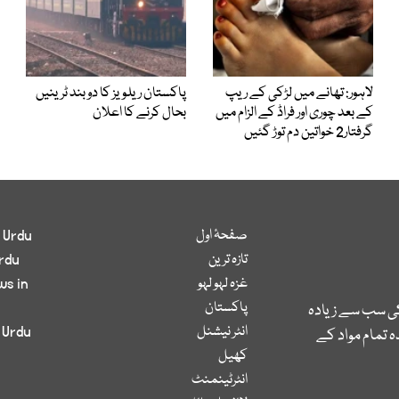
لاہور: تھانے میں لڑکی کے ریپ
پاکستان ریلویز کا دو بند ٹرینیں
کے بعد چوری اور فراڈ کے الزام میں
بحال کرنے کا اعلان
گرفتار2 خواتین دم توڑ گئیں
صفحۂ اول
 Urdu
تازہ ترین
rdu
غزہ لہو لہو
ws in
پاکستان
کی سب سے زیادہ
انٹر نیشنل
 Urdu
 تمام مواد کے
کھیل
انٹرٹینمنٹ