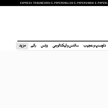
EXPRESS TRIBUNE
URDU E-PAPER
ENGLISH E-PAPER
SINDHI E-PAPER
L
دلچسپ و عجیب
سائنس و ٹیکنالوجی
بزنس
رائے
مزید