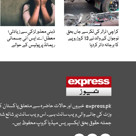
کراچی؛ ٹرالر کی ٹکر سے جاں بحق
ذہنی معذور لڑکی سے زیادتی؛
نوجوان کے والد نے 13 کروڑ روپے
معطل اے ایس آئی جسمانی
کا ہرجانہ دائر کردیا
ریمانڈ پر پولیس کے حوالے
express.pk
خبروں اور حالات حاضرہ سے متعلق پاکستان 
وزٹ کی جانے والی ویب سائٹ ہے۔ اس ویب سائٹ پر شائع شدہ
جملہ حقوق بحق ایکسپریس میڈیا گروپ محفوظ ہیں۔