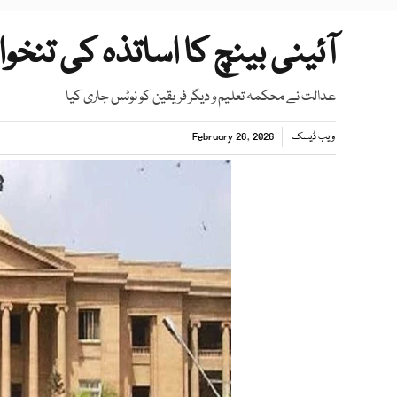
آئینی بینچ کا اساتذہ کی تنخو
عدالت نے محکمہ تعلیم و دیگر فریقین کو نوٹس جاری کیا
ویب ڈیسک
February 26, 2026