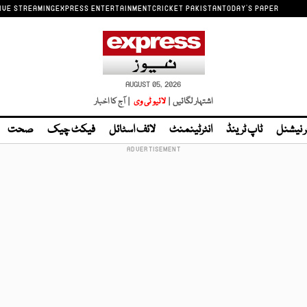
IVE STREAMING
EXPRESS ENTERTAINMENT
CRICKET PAKISTAN
TODAY'S PAPER
AUGUST 05, 2026
اشتہار لگائیں |
لائیو ٹی وی
| آج کا اخبار
ر نیشنل
ٹاپ ٹرینڈ
انٹرٹینمنٹ
لائف اسٹائل
فیکٹ چیک
صحت