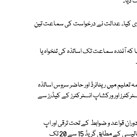
 دیا۔
اری کیا۔ عدالت نے درخواست کی سماعت تین
ہ آئندہ سماعت تک اساتذہ کی تنخواہ یا
مہ تعلیم میں ریٹائرڈ اور حاضر سروس اساتذہ
سٹرکٹرز اور ورکشاپ انسٹرکٹرز کے کیڈرز سے
وران قواعد و ضوابط کے تحت ترقی اور اپ
گریڈیشن دی گئی۔ حکومتِ سندھ کی ٹائم اسکیل پالیسی کے مطابق گریڈ 15 سے 20 تک