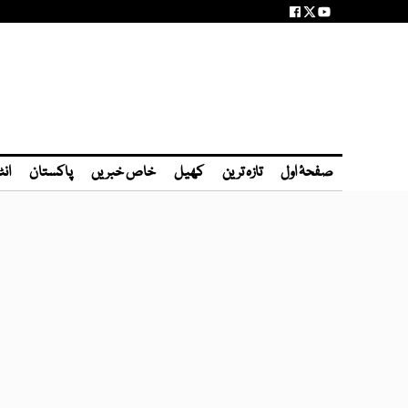
صفحۂ اول
تازہ ترین
کھیل
خاص خبریں
پاکستان
انٹ