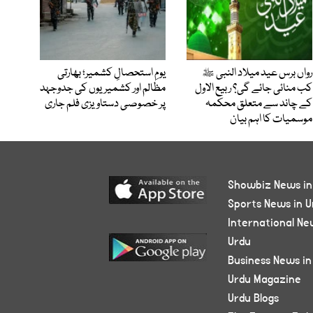
رواں برس عید میلاد النبی ﷺ
یومِ استحصالِ کشمیر؛ بھارتی
کب منائی جائے گی؟ ربیع الاول
مظالم اور کشمیریوں کی جدوجہد
کے چاند سے متعلق محکمہ
پر خصوصی دستاویزی فلم جاری
موسمیات کا اہم بیان
Showbiz News in
Sports News in U
International Ne
Urdu
Business News in
Urdu Magazine
Urdu Blogs