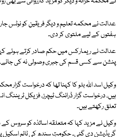
نے محکمہ خزانہ و دیگر کو مزید کارروائی سے بھی روک
عدالت نے محکمہ تعلیم و دیگر فریقین کو نوٹس ج
ہفتوں کے لیے ملتوی کر دی۔
عدالت نے ریمارکس میں حکم صادر کرتے ہوئے کہا ک
پنشن سے کسی قسم کی جبری وصولی نہ کی جائے۔
وکیل اسد اللہ بلو کا کہنا تھا کہ درخواست گزار محک
ہیں، درخواست گزار ڈرائنگ ٹیچرز، فزیکل ٹریننگ ان
تعلق رکھتے ہیں۔
وکیل نے مزید کہا کہ متعلقہ اساتذہ کو سروس کے د