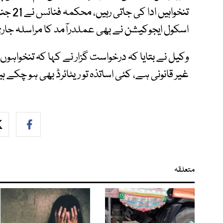
تنخواہی
اسکول ایجوکیشن نے بھی عملدرآمد کا مراسلہ جاری
وکیل نے بتایا کہ درخواست گزار نے کہا کہ تنخواہوں
غیر قانونی ہے، کئی اساتذہ تو ریٹائرڈ بھی ہو چکے ہی
متعلقہ