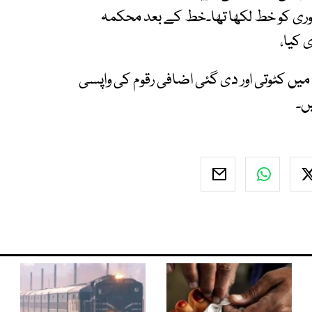
ں ادا کی جاتی رہیں، محکمہ فنانس نے 21 جنوری کو خط لکھا تھا۔خط کے بعد محکمہ
 کیا،
 میں کٹوتی اور دی گئی اضافی رقوم کی واپسی
ں۔