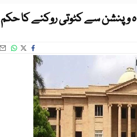
اہ و پنشن سے کٹوتی روکنے کا حکم