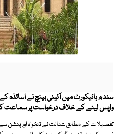
سندھ ہائیکورٹ میں آئینی بینچ نے اساتذہ کے 
واپس لینے کے خلاف درخواست پر سماعت ک
تفصیلات کے مطابق عدالت نے تنخواہ اور پنشن سے 