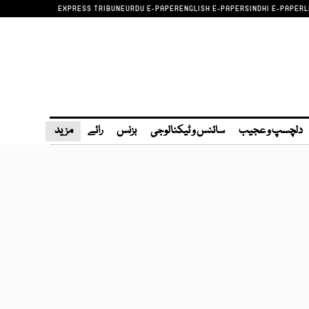
EXPRESS TRIBUNE
URDU E-PAPER
ENGLISH E-PAPER
SINDHI E-PAPER
L
دلچسپ و عجیب
سائنس و ٹیکنالوجی
بزنس
رائے
مزید