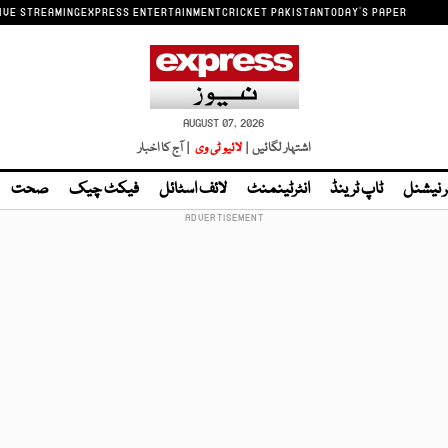
IVE STREAMING
EXPRESS ENTERTAINMENT
CRICKET PAKISTAN
TODAY'S PAPER
AUGUST 07, 2026
اشتہار لگائیں |
لائیو ٹی وی
| آج کا اخبار
ر نیشنل
ٹاپ ٹرینڈ
انٹرٹینمنٹ
لائف اسٹائل
فیکٹ چیک
صحت