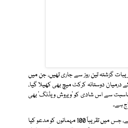
ات گزشتہ تین روز سے جاری تھیں، جن میں
 درمیان دوستانہ کرکٹ میچ بھی کھیلا گیا،
 مناسبت سے اس شادی کو ’ویروش ویڈنگ‘ بھی
اج ہے۔
شادی کی اس تقریب کو محدود اور نجی رکھا گیا ہے، جس میں تقریباً 100 مہمانوں کو مدعو کیا