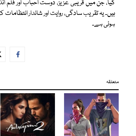
گیا، جن میں قریبی عزیز، دوست احباب اور فلم 
ہیں۔ یہ تقریب سادگی، روایت اور شاندار انتظامات ک
ہوئی ہے۔
متعلقہ