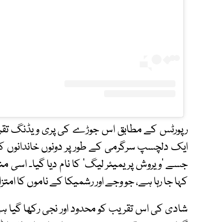
رپورٹس کے مطابق اس جوڑے کی پری ویڈنگ تقریب
ایک دلچسپ سرگرمی کے طور پر دونوں خاندانوں کے
جسے ’ویروش پریمیئر لیگ‘ کا نام دیا گیا۔ اسی
کہا جا رہا ہے، جو وجے اور رشمیکا کے ناموں کا امتز