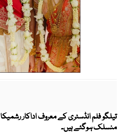
تیلگو فلم انڈسٹری کے معروف اداکار رشمیکا مند
منسلک ہوگئے ہیں۔