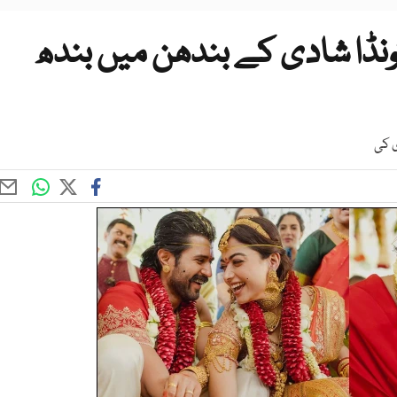
کونڈا شادی کے بندھن میں بندھ
ی کی