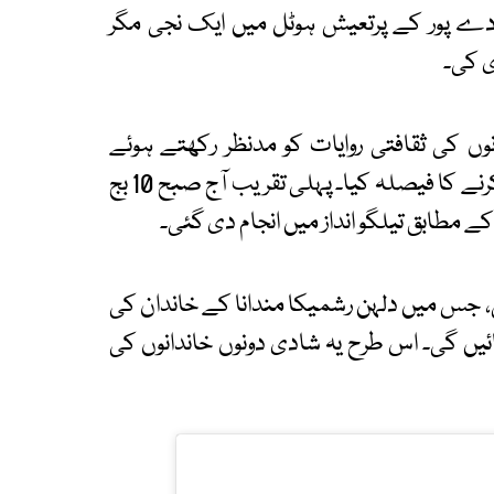
 ادے پور کے پرتعیش ہوٹل میں ایک نجی مگر
ی کی۔
 کی ثقافتی روایات کو مدنظر رکھتے ہوئے
شادی کی تقریبات کو دو مختلف انداز میں منعقد کرنے کا فیصلہ کیا۔ پہلی تقریب آج صبح 10 بج
جس میں دلہن رشمیکا مندانا کے خاندان کی
ئیں گی۔ اس طرح یہ شادی دونوں خاندانوں کی