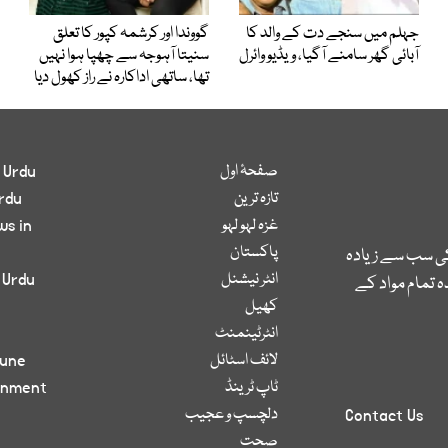
جہلم میں سنجے دت کے والد کا
گووندا اور کرشمہ کپور کا تعلق
آبائی گھر سامنے آگیا، ویڈیو وائرل
سنیتا آہوجہ سے چھپا ہوا نہیں
تھا، ساتھی اداکارہ نے راز کھول دیا
صفحۂ اول
 Urdu
تازہ ترین
rdu
غزہ لہو لہو
ws in
پاکستان
کی سب سے زیادہ
انٹر نیشنل
 Urdu
 تمام مواد کے
کھیل
انٹرٹینمنٹ
لائف اسٹائل
bune
ٹاپ ٹرینڈ
inment
دلچسپ و عجیب
Contact Us
صحت