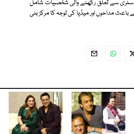
انڈسٹری سے تعلق رکھنے والی شخصیات شامل
ے باعث مداحوں اور میڈیا کی توجہ کا مرکز بنی