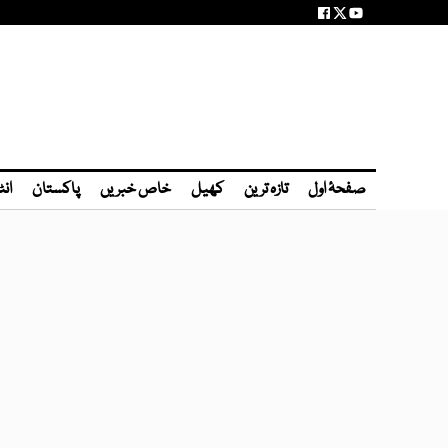
صفحۂ اول
تازہ ترین
کھیل
خاص خبریں
پاکستان
انٹ