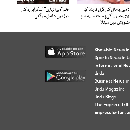
لامین یامال کی گرل فرینڈ کی
فلم ’’میرا لیاری‘‘ آسکر ایوارڈ کی
’بری خبروں‘کی پوسٹ سے مداح
دوڑ میں شامل ہوگئی
تشویش میں مبتلا
Showbiz News in
Sports News in U
International Ne
Urdu
Business News in
Urdu Magazine
Urdu Blogs
The Express Tri
Express Enterta