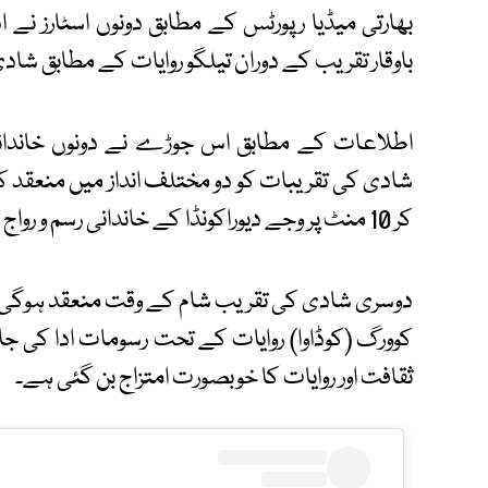
بھارتی میڈیا رپورٹس کے مطابق دونوں اسٹارز نے
باوقار تقریب کے دوران تیلگو روایات کے مطابق شاد
اطلاعات کے مطابق اس جوڑے نے دونوں خاندانوں
کر 10 منٹ پر وجے دیوراکونڈا کے خاندانی رسم و رواج کے مطابق تیلگو انداز میں انجام دی گئی۔
دوسری شادی کی تقریب شام کے وقت منعقد ہوگی، 
کوورگ (کوڈاوا) روایات کے تحت رسومات ادا کی جا
ثقافت اور روایات کا خوبصورت امتزاج بن گئی ہے۔