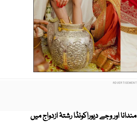
انا اور وجے دیوراکونڈا رشتۂ ازدواج میں