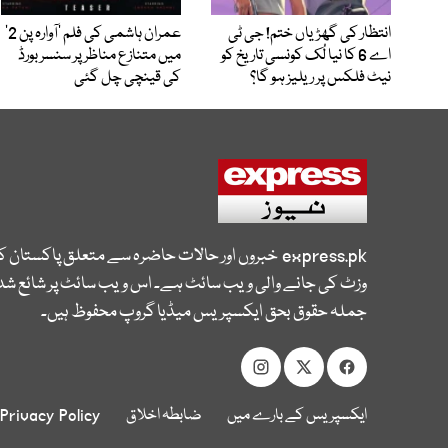
انتظار کی گھڑیاں ختم! جی ٹی
عمران ہاشمی کی فلم ’آوارہ پن 2‘
اے 6 کا نیا لُک کونسی تاریخ کو
میں متنازع مناظر پر سنسر بورڈ
نیٹ فلکس پر ریلیز ہو گا؟
کی قینچی چل گئی
express.pk
خبروں اور حالات حاضرہ سے متعلق پاکستان 
وزٹ کی جانے والی ویب سائٹ ہے۔ اس ویب سائٹ پر شائع شدہ
جملہ حقوق بحق ایکسپریس میڈیا گروپ محفوظ ہیں۔
ایکسپریس کے بارے میں
ضابطہ اخلاق
Privacy Policy