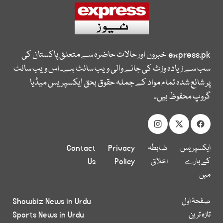
express.pk
خبروں اور حالات حاضرہ سے متعلق پاکستان کی
سب سے زیادہ وزٹ کی جانے والی ویب سائٹ ہے۔ اس ویب سائٹ
پر شائع شدہ تمام مواد کے جملہ حقوق بحق ایکسپریس میڈیا
گروپ محفوظ ہیں۔
ایکسپریس
ضابطہ
Privacy
Contact
کے بارے
اخلاق
Policy
Us
میں
صفحۂ اول
Showbiz News in Urdu
تازہ ترین
Sports News in Urdu