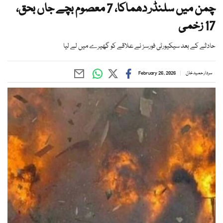
چمن میں سلنڈر دھماکا، 7 معصوم بچے جاں بحق،
17 زخمی
حادثے کے بعد سیکیورٹی فورسز نے علاقے کو گھیرے میں لے لیا
سردار حمید خان
February 26, 2026