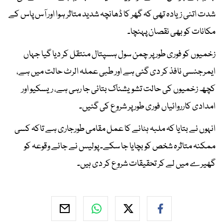
شدت اتنی زیادہ تھی کہ گھر کا ڈھانچہ شدید متاثر ہوا اور آس پاس کے
مکانات کو بھی نقصان پہنچا۔
زخمیوں کو فوری طور پر چمن سول ہسپتال منتقل کر دیا گیا جہاں
ایمرجنسی نافذ کر دی گئی ہے اور طبی عملہ الرٹ حالت میں ہے،
کچھ زخمیوں کی حالت تشویشناک بتائی جا رہی ہے، ریسکیو اور
امدادی کارروائیاں فوری طور پر شروع کی گئیں۔
انہوں نے بتایا کہ ملبہ ہٹانے کا عمل مقامی طورجاری ہے تاکہ کسی
ممکنہ متاثرہ شخص کو بچایا جا سکے۔ پولیس نے جائے وقوعہ کو
گھیرے میں لے کر تحقیقات شروع کر دی ہیں۔