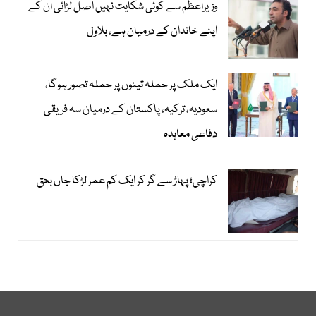
وزیراعظم سے کوئی شکایت نہیں اصل لڑائی ان کے
اپنے خاندان کے درمیان ہے، بلاول
ایک ملک پر حملہ تینوں پر حملہ تصور ہوگا،
سعودیہ، ترکیہ، پاکستان کے درمیان سہ فریقی
دفاعی معاہدہ
کراچی؛ پہاڑ سے گر کر ایک کم عمر لڑکا جاں بحق