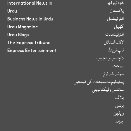
غزہ لہو لہو
International News in
پاکستان
Urdu
انٹر نیشنل
Business News in Urdu
کھیل
Urdu Magazine
انٹرٹینمنٹ
Urdu Blogs
لائف اسٹائل
The Express Tribune
ٹاپ ٹرینڈ
Express Entertainment
دلچسپ و عجیب
صحت
سونے کے نرخ
پیٹرولیم مصنوعات کی قیمتیں
سائنس و ٹیکنالوجی
بلاگ
بزنس
ویڈیوز
جرائم