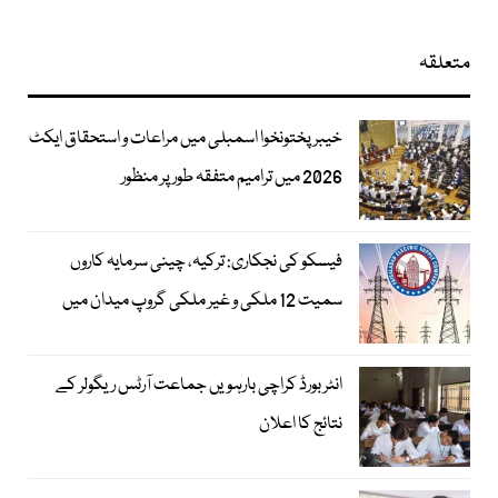
متعلقہ
خیبرپختونخوا اسمبلی میں مراعات و استحقاق ایکٹ
2026 میں ترامیم متفقہ طور پر منظور
فیسکو کی نجکاری: ترکیہ، چینی سرمایہ کاروں
سمیت 12 ملکی و غیر ملکی گروپ میدان میں
انٹر بورڈ کراچی بارہویں جماعت آرٹس ریگولر کے
نتائج کا اعلان