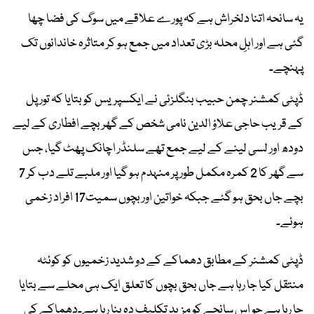
یہ سانحہ اتنا دلخراش ہے کہ پورے علاقے میں سوگ کی فضا چھا
گئی ہے اور اہلِ محلہ بڑی تعداد میں جمع ہو کر متاثرہ خاندانوں تک
پہنچے۔
ڈپٹی کمشنر چمن حبیب بنگلزئی نے ایکسپریس کو بتایا کہ تور پل
کے قریب حاجی علاؤ الدین نامی شخص کے گھر بچے افطاری کے لیے
دودھ اور لسی لینے کے لیے جمع تھے سلنڈر اچانک پھٹ گیا، جس
سے گھر کا 2 کمرہ مکمل طور پر منہدم ہو گیا اور ملبے تلے دب کر 7
بچے جاں بحق ہو گئے جبکہ خواتین اور بچوں سمیت17 افراد زخمی
ہوئے۔
ڈپٹی کمشنر کے مطابق دھماکے کے دو شدید زخمیوں کو کوئٹہ
منتقل کیا جا رہا ہے جاں بحق بچوں کا تعلق ایک ہی محلے سے بتایا
جا رہا ہے جو اس سانحے کو مزید تکلیف دہ بنا رہا ہے۔دھماکے کی