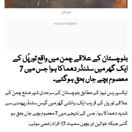
فوٹو: فائل
بلوچستان کے علاقے چمن میں واقع تور پُل کے
ایک گھر میں سلنڈر دھماکا ہوا جس میں 7
معصوم بچے جاں بحق ہوگئے۔
ایکسپریس نیوز کے مطابق بلوچستان کے سرحدی شہر ضلع چمن کے
علاقے تورپل کے قریب ایک رہائشی گھر میں گیس سلنڈر پھٹنے سے
شدید دھماکا ہوا، جس کے نتیجے میں 7 معصوم بچے جاں بحق ہو
گئے جبکہ خواتین اور بچوں سمیت 17 افراد زخمی ہوئے۔