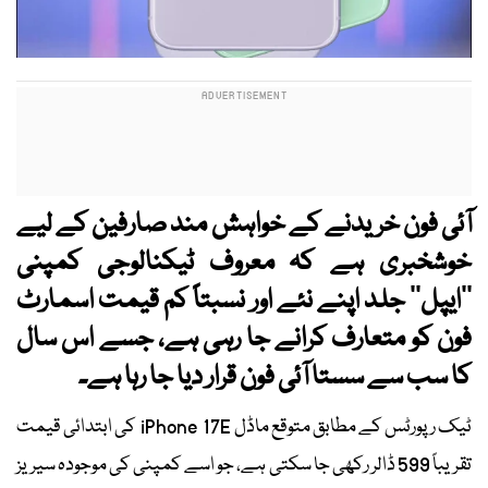
آئی فون خریدنے کے خواہش مند صارفین کے لیے
خوشخبری ہے کہ معروف ٹیکنالوجی کمپنی
’’ایپل‘‘ جلد اپنے نئے اور نسبتاً کم قیمت اسمارٹ
فون کو متعارف کرانے جا رہی ہے، جسے اس سال
کا سب سے سستا آئی فون قرار دیا جا رہا ہے۔
ٹیک رپورٹس کے مطابق متوقع ماڈل iPhone 17E کی ابتدائی قیمت
تقریباً 599 ڈالر رکھی جا سکتی ہے، جو اسے کمپنی کی موجودہ سیریز