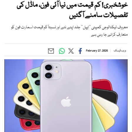
خوشخبری! کم قیمت میں نیا آئی فون، ماڈل کی
تفصیلات سامنے آگئیں
معروف ٹیکنالوجی کمپنی ’’ایپل‘‘ جلد اپنے نئے اور نسبتاً کم قیمت اسمارٹ فون کو
متعارف کرانے جا رہی ہے
ویب ڈیسک
February 27, 2026