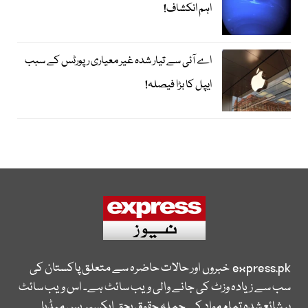
اہم انکشاف!
اے آئی سے تیار شدہ غیر معیاری رپورٹس کے سبب
ایپل کا بڑا فیصلہ!
express.pk
خبروں اور حالات حاضرہ سے متعلق پاکستان کی
سب سے زیادہ وزٹ کی جانے والی ویب سائٹ ہے۔ اس ویب سائٹ
پر شائع شدہ تمام مواد کے جملہ حقوق بحق ایکسپریس میڈیا