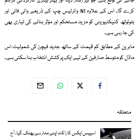
جانے کی توقع ہے، جو تیز رفتار ڈیٹا اور بہتر بیٹری کارکردگی فراہم
کرے گا۔ اس کے علاوہ N1 وائرلیس چپ کے ذریعے وائی فائی اور
بلوٹوتھ کنیکٹیویٹی کو مزید مستحکم اور مؤثر بنانے کی تیاری بھی
کی جا رہی ہے۔
ماہرین کے مطابق کم قیمت کے ساتھ جدید فیچرز کی شمولیت اس
ماڈل کو متوسط صارفین کے لیے ایک پرکشش انتخاب بنا سکتی ہے۔
متعلقہ
اسپیس ایکس کا راکٹ اپنے مدار سے بھٹک گیا، آج