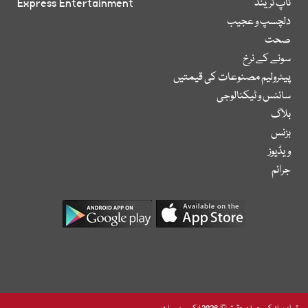
ٹاپ ٹرینڈ
Express Entertainment
دلچسپ و عجیب
صحت
سونے کے نرخ
پیٹرولیم مصنوعات کی قیمتیں
سائنس و ٹیکنالوجی
بلاگ
بزنس
ویڈیوز
جرائم