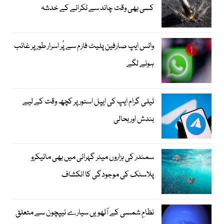
کسی بھی وقت چاند سے ٹکرانے کے خدشہ
واٹس ایپ صارفین پلیٹ فارم سے پُر اسرار طور پر غائب
ہونے لگے
ٹیلی گرام ایپ کی ایپل اسٹور پر کچھ وقت کے لیے
بندش اور بحالی
سمندر کی ہزاروں میٹر گہرائی میں بھی مائیکرو
پلاسٹک کی موجودگی کا انکشاف
نظامِ شمسی کے آٹھویں سیارے نیپچون سے متعلق