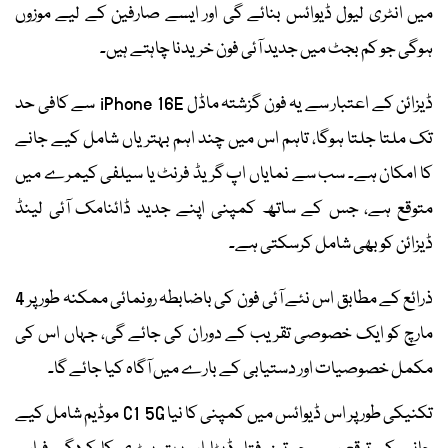
میں انٹری لیول ڈیوائس بنائے گی اور ایسے صارفین کے لیے موزوں
ہوگی جو کم بجٹ میں جدید آئی فون خریدنا چاہتے ہیں۔
ڈیزائن کے اعتبار سے یہ فون گزشتہ ماڈل iPhone 16E سے کافی حد
تک ملتا جلتا ہوگا، تاہم اس میں چند اہم بہتریاں شامل کیے جانے
کا امکان ہے۔ سب سے نمایاں اپ گریڈ فرنٹ یا سیلفی کیمرے میں
متوقع ہے، جس کے ساتھ کمپنی اپنے جدید ڈائنامک آئی لینڈ
ڈیزائن کو بھی شامل کرسکتی ہے۔
ذرائع کے مطابق اس نئے آئی فون کی باضابطہ رونمائی ممکنہ طور پر 4
مارچ کو ایک خصوصی تقریب کے دوران کی جائے گی، جہاں اس کی
مکمل خصوصیات اور دستیابی کے بارے میں آگاہ کیا جائے گا۔
تکنیکی طور پر اس ڈیوائس میں کمپنی کا نیا C1 5G موڈیم شامل کیے