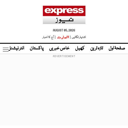
AUGUST 05, 2026
اشتہار لگائیں |
لائیو ٹی وی
| آج کا اخبار
صفحۂ اول
تازہ ترین
کھیل
خاص خبریں
پاکستان
انٹر نیشنل
ٹا