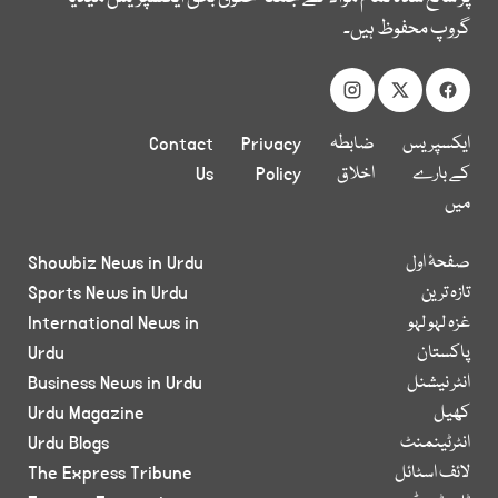
گروپ محفوظ ہیں۔
ایکسپریس
ضابطہ
Privacy
Contact
کے بارے
اخلاق
Policy
Us
میں
صفحۂ اول
Showbiz News in Urdu
تازہ ترین
Sports News in Urdu
غزہ لہو لہو
International News in
پاکستان
Urdu
انٹر نیشنل
Business News in Urdu
کھیل
Urdu Magazine
انٹرٹینمنٹ
Urdu Blogs
لائف اسٹائل
The Express Tribune