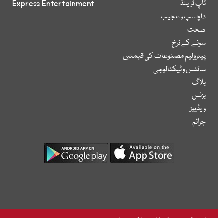
ٹاپ ٹرینڈ
Express Entertainment
دلچسپ و عجیب
صحت
سونے کے نرخ
پیٹرولیم مصنوعات کی قیمتیں
سائنس و ٹیکنالوجی
بلاگ
بزنس
ویڈیوز
جرائم