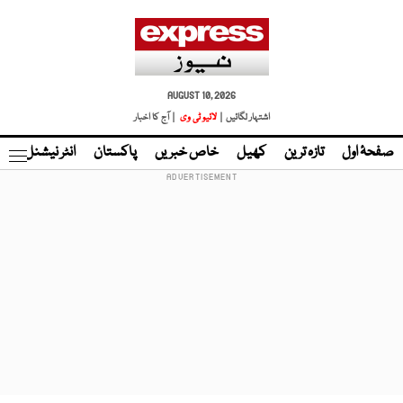
AUGUST 10, 2026
اشتہار لگائیں |
لائیو ٹی وی
| آج کا اخبار
صفحۂ اول
تازہ ترین
کھیل
خاص خبریں
پاکستان
انٹر نیشنل
ٹا