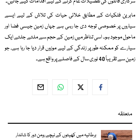
سرکاری فائلوں کی تفصیلات عام کرنے کے لیے اقدامات کیے جائیں۔
ماہرین فلکیات کے مطابق خلائی حیات کی تلاش کے لیے ایسے
سیاروں پر خصوصی توجہ دی جا رہی ہے جہاں زمین جیسی فضا اور
ماحول موجود ہو۔ اسی تناظر میں زمین کے حجم سے ملتے جلتے ایک
سیارے کو ممکنہ طور پر زندگی کے لیے موزوں قرار دیا جا رہا ہے، جو
زمین سے تقریباً 40 نوری سال کے فاصلے پر واقع ہے۔
متعلقہ
برطانیہ میں کھیتوں کے نیچے رومن دور کا شاندار