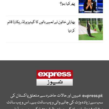
پھر کیا ہوا؟
بھارتی خاتون نے لمبے بالوں کا گینیز ورلڈ ریکارڈ قائم
کر دیا
express.pk
خبروں اور حالات حاضرہ سے متعلق پاکستان کی
سب سے زیادہ وزٹ کی جانے والی ویب سائٹ ہے۔ اس ویب سائٹ