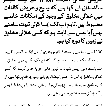
امریکی خلائی ادارے NASA کے ایک سینئر
سائنسدان نے کہا ہے کہ وسیع و عریض کائنات
میں خلائی مخلوق کے وجود کے امکانات خاصے
مضبوط ہیں، تاہم اب تک ایسا کوئی ثبوت سامنے
نہیں آیا جس سے ثابت ہو کہ کسی خلائی مخلوق
نے زمین کا دورہ کیا ہو۔
1968 سے ناسا سے وابستہ ڈاکٹر جینٹری لی نے ایک سائنسی تقریب
سے خطاب کرتے ہوئے واضح کیا کہ آج تک کسی بھی تحقیق یا
مشاہدے میں ایسی شہادت نہیں ملی جو یہ ظاہر کرے کہ کسی
خلائی مخلوق یا اس کی کسی ٹیکنالوجی نے زمین پر قدم رکھا ہے۔ ان
کے مطابق اس حوالے سے پھیلائی جانے والی بیشتر باتیں غلط فہمی
یا گمراہ کن معلومات پر مبنی ہوتی ہیں۔