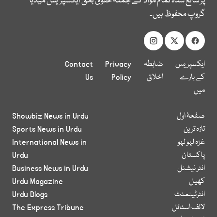
پر شائع شدہ تمام مواد کے جملہ حقوق بحق ایکسپریس میڈیا
گروپ محفوظ ہیں۔
ایکسپریس
ضابطہ
Privacy
Contact
کے بارے
اخلاق
Policy
Us
میں
صفحۂ اول
Showbiz News in Urdu
تازہ ترین
Sports News in Urdu
غزہ لہو لہو
International News in
پاکستان
Urdu
انٹر نیشنل
Business News in Urdu
کھیل
Urdu Magazine
انٹرٹینمنٹ
Urdu Blogs
لائف اسٹائل
The Express Tribune