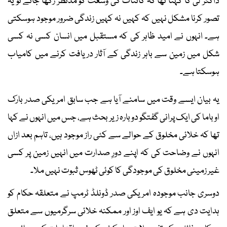
ڈاکٹر لی کا کہنا تھا کہ کائنات کی وسعت کو مدنظر رکھا جائے تو یہ
تصور کرنا مشکل نہیں کہ کہیں نہ کہیں زندگی ضرور موجود ہوسکتی
ہے۔ انہوں نے امید ظاہر کی کہ مستقبل میں انسان کسی نہ کسی
شکل میں زمین سے باہر زندگی کے آثار دریافت کرنے میں کامیاب
ہوسکتا ہے۔
یہ بیان ایسے وقت میں سامنے آیا ہے جب سابق امریکی صدر بارک
اوباما کی ایک پرانی گفتگو دوبارہ زیر بحث ہے، جس میں انہوں نے کہا
تھا کہ خلائی مخلوق کے حوالے سے کئی راز موجود ہیں، تاہم بعد ازاں
انہوں نے وضاحت کی کہ اپنے دورِ صدارت میں انہیں زمین پر کسی
غیر زمینی مخلوق کی موجودگی کا کوئی ٹھوس ثبوت نہیں ملا۔
دوسری جانب موجودہ امریکی صدر ڈونلڈ ٹرمپ نے متعلقہ حکام کو
ہدایت دی ہے کہ یو ایف اوز اور ممکنہ خلائی سرگرمیوں سے متعلق