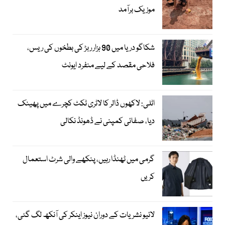
موزیک برآمد
شکاگو دریا میں 90 ہزار ربڑ کی بطخوں کی ریس،
فلاحی مقصد کے لیے منفرد ایونٹ
اٹلی: لاکھوں ڈالر کا لاٹری ٹکٹ کچرے میں پھینک
دیا، صفائی کمپنی نے ڈھونڈ نکالی
گرمی میں ٹھنڈا رہیں، پنکھے والی شرٹ استعمال
کریں
لائیو نشریات کے دوران نیوز اینکر کی آنکھ لگ گئی،