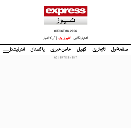
AUGUST 06, 2026
اشتہار لگائیں |
لائیو ٹی وی
| آج کا اخبار
صفحۂ اول
تازہ ترین
کھیل
خاص خبریں
پاکستان
انٹر نیشنل
ٹا