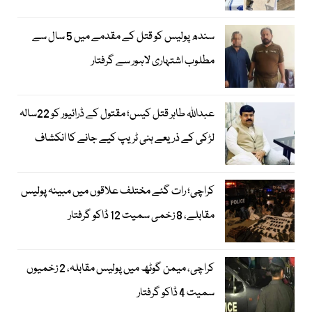
سندھ پولیس کو قتل کے مقدمے میں 5 سال سے
مطلوب اشتہاری لاہور سے گرفتار
عبداللہ طاہر قتل کیس؛ مقتول کے ڈرائیور کو 22سالہ
لڑکی کے ذریعے ہنی ٹریپ کیے جانے کا انکشاف
کراچی؛ رات گئے مختلف علاقوں میں مبینہ پولیس
مقابلے، 8 زخمی سمیت 12 ڈاکو گرفتار
کراچی، میمن گوٹھ میں پولیس مقابلہ، 2 زخمیوں
سمیت 4 ڈاکو گرفتار