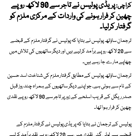
پریڈی پولیس نے تاجر سے 90 لاکھ روپے
کراچی:
چھین کر فرار ہونے کی واردات کے مرکزی ملزم کو
گرفتار کرلیا۔
ترجمان ساؤتھ پولیس نے بتایا کہ پولیس نے گرفتار ملزم کے قبضے
سے 20 لاکھ روپے برآمد کرلیے ہیں اور دیگر ساتھیوں کی تلاش میں
چھاپے مارے جا رہے ہیں۔
ترجمان ساؤتھ پولیس کے مطابق گرفتار ملزم کی شناخت اسد حسین
کے نام سے ہوئی ہے، جو اپنے دیگر ساتھیوں کے ہمراہ چند روز قبل
صدر ریگل کے قریب اسلحے کے زور پر تاجر سے 90 لاکھ روپے نقدی
چھین کر فرار ہوا تھا۔
پولیس کے ترجمان نے بتایا کہ پریڈی پولیس نے گرفتار ملزم کے
قبضے سے لوٹی گئی نقدی میں سے 20 لاکھ روپے نقد برآمد کرلیے