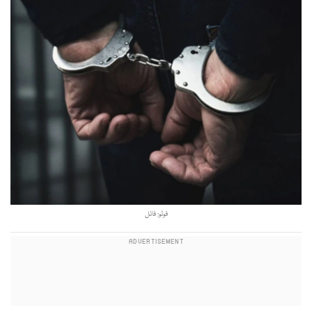
فوٹو: فائل