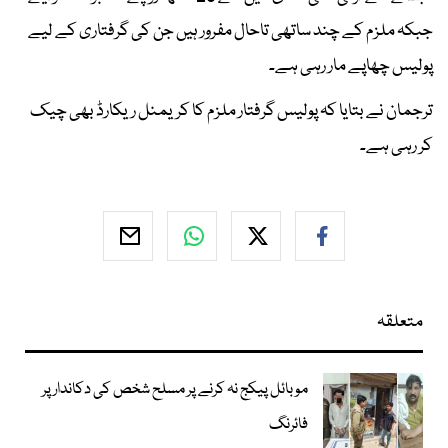
جبکہ ملزم کے چند ساتھی تاحال مفرور ہیں جن کی گرفتاری کے لیے
پولیس چھاپے مار رہی ہے۔
ترجمان نے بتایا کہ پولیس گرفتار ملزم کا کریمنل ریکارڈ بھی چیک
کر رہی ہے۔
متعلقہ
موبائل پیکج نہ کرنے پر مسلح شخص کی دکاندار پر
فائرنگ