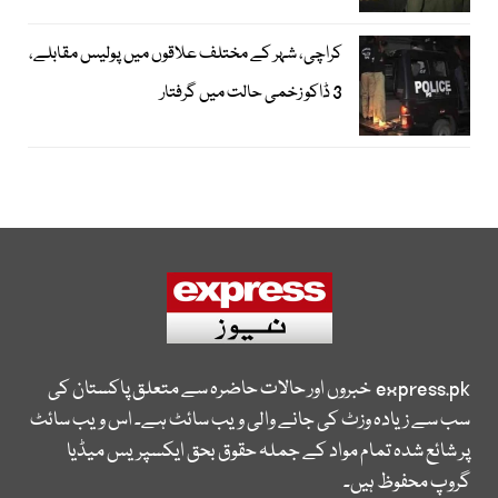
کراچی، شہر کے مختلف علاقوں میں پولیس مقابلے،
3 ڈاکو زخمی حالت میں گرفتار
express.pk
خبروں اور حالات حاضرہ سے متعلق پاکستان کی
سب سے زیادہ وزٹ کی جانے والی ویب سائٹ ہے۔ اس ویب سائٹ
پر شائع شدہ تمام مواد کے جملہ حقوق بحق ایکسپریس میڈیا
گروپ محفوظ ہیں۔