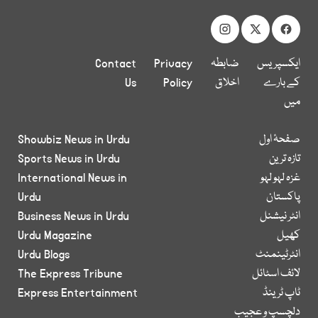
ایکسپریس
ضابطہ
Privacy
Contact
کے بارے
اخلاق
Policy
Us
میں
صفحۂ اول
Showbiz News in Urdu
تازہ ترین
Sports News in Urdu
غزہ لہو لہو
International News in
پاکستان
Urdu
انٹر نیشنل
Business News in Urdu
کھیل
Urdu Magazine
انٹرٹینمنٹ
Urdu Blogs
لائف اسٹائل
The Express Tribune
ٹاپ ٹرینڈ
Express Entertainment
دلچسپ و عجیب