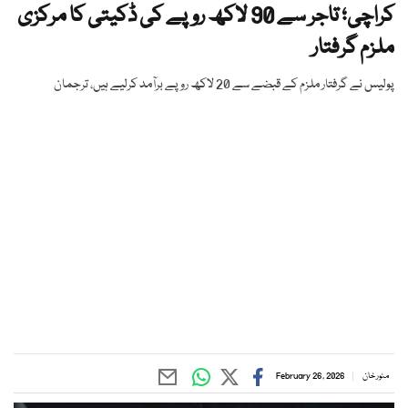
کراچی؛ تاجر سے 90 لاکھ روپے کی ڈکیتی کا مرکزی
ملزم گرفتار
پولیس نے گرفتار ملزم کے قبضے سے 20 لاکھ روپے برآمد کرلیے ہیں، ترجمان
منور خان
February 26, 2026