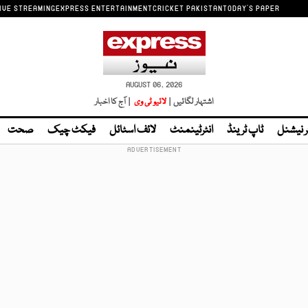
IVE STREAMING
EXPRESS ENTERTAINMENT
CRICKET PAKISTAN
TODAY'S PAPER
AUGUST 06, 2026
اشتہار لگائیں |
لائیو ٹی وی
| آج کا اخبار
ر نیشنل
ٹاپ ٹرینڈ
انٹرٹینمنٹ
لائف اسٹائل
فیکٹ چیک
صحت