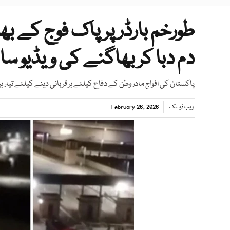
طورخم بارڈر پر پاک فوج کے ب
دم دبا کر بھاگنے کی ویڈیو سا
پاکستان کی افواج مادر وطن کے دفاع کیلئے ہر قربانی دینے کیلئے تیار ہ
ویب ڈیسک
February 26, 2026