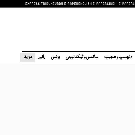
EXPRESS TRIBUNE
URDU E-PAPER
ENGLISH E-PAPER
SINDHI E-PAPER
L
دلچسپ و عجیب
سائنس و ٹیکنالوجی
بزنس
رائے
مزید