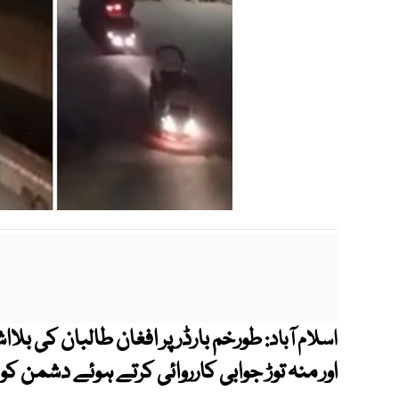
طورخم بارڈر پر افغان طالبان کی بل
اسلام آباد:
اور منہ توڑ جوابی کارروائی کرتے ہوئے دشمن کو پ