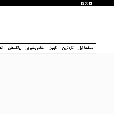
صفحۂ اول
تازہ ترین
کھیل
خاص خبریں
پاکستان
انٹ