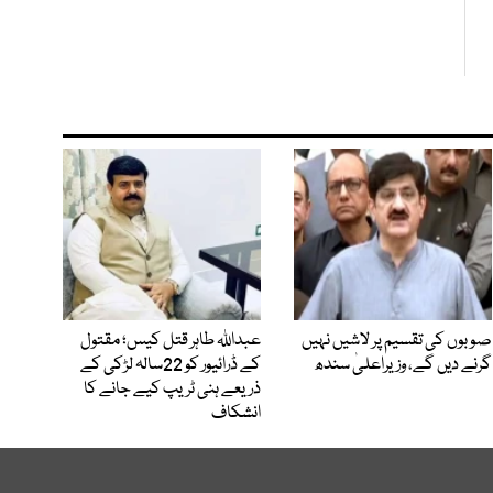
صوبوں کی تقسیم پر لاشیں نہیں
عبداللہ طاہر قتل کیس؛ مقتول
گرنے دیں گے، وزیراعلیٰ سندھ
کے ڈرائیور کو 22سالہ لڑکی کے
ذریعے ہنی ٹریپ کیے جانے کا
انشکاف