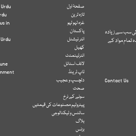
صفحۂ اول
 Urdu
تازہ ترین
rdu
غزہ لہو لہو
ws in
پاکستان
کی سب سے زیادہ
انٹر نیشنل
 Urdu
 تمام مواد کے
کھیل
انٹرٹینمنٹ
لائف اسٹائل
bune
ٹاپ ٹرینڈ
inment
دلچسپ و عجیب
Contact Us
صحت
سونے کے نرخ
پیٹرولیم مصنوعات کی قیمتیں
سائنس و ٹیکنالوجی
بلاگ
بزنس