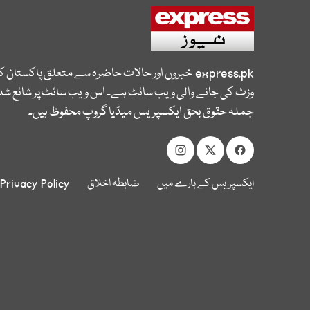
express.pk
خبروں اور حالات حاضرہ سے متعلق پاکستان 
وزٹ کی جانے والی ویب سائٹ ہے۔ اس ویب سائٹ پر شائع شدہ
جملہ حقوق بحق ایکسپریس میڈیا گروپ محفوظ ہیں۔
ایکسپریس کے بارے میں
ضابطہ اخلاق
Privacy Policy