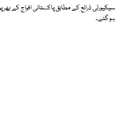
سیکیورٹی ذرائع کے مطابق پاکستانی افواج کے بھرپو
ہو گئے۔