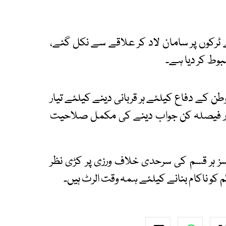
ے ٹرکوں پر سامان لاد کر علاقے سے نکل گئے،
وط کر دیا ہے۔
طن کے دفاع کیلئے ہر قربانی دینے کیلئے تیار
 اور فیصلہ کن جواب دینے کی مکمل صلاحیت
سز ہر قسم کی سرحدی خلاف ورزی پر کڑی نظر
کو ناکام بنانے کیلئے ہمہ وقت الرٹ ہیں۔