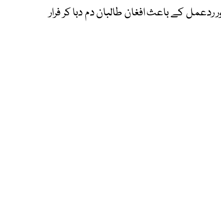
ر ردعمل کے باعث افغان طالبان دم دبا کر فرار