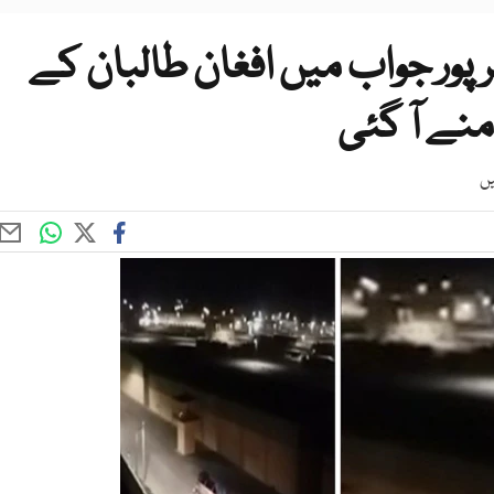
ھرپور جواب میں افغان طالبان کے
منے آ گئی
یں