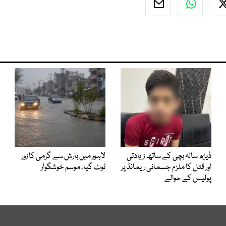
ڈیڑھ سالہ بچی کے ساتھ زیادتی
لاہور میں بارش سے گرمی کا زور
اور قتل کا ملزم جسمانی ریمانڈ پر
ٹوٹ گیا، موسم خوشگوار
پولیس کے حوالے