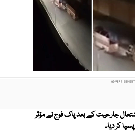
ااشتعال جارحیت کے بعد پاک فوج نے مؤثر
سپا کر دیا۔