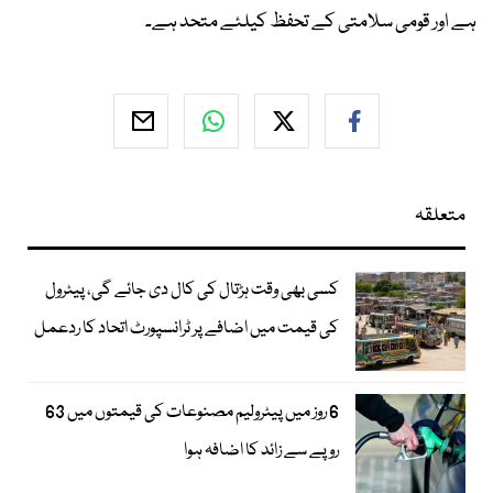
ہے اور قومی سلامتی کے تحفظ کیلئے متحد ہے۔
متعلقہ
کسی بھی وقت ہڑتال کی کال دی جائے گی، پیٹرول
کی قیمت میں اضافے پر ٹرانسپورٹ اتحاد کا ردعمل
6 روز میں پیٹرولیم مصنوعات کی قیمتوں میں 63
روپے سے زائد کا اضافہ ہوا