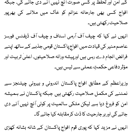
کے امن اور تحفظ پر کسی صورت آنچ نہیں آنے دی جائے گی، جبکہ
افواج کسی بھی جارحانہ عزائم کو خاک میں ملانے کی بھرپور
صلاحیت رکھتی ہیں۔
انہوں نے کہا کہ چیف آف آرمی اسٹاف و چیف آف ڈیفنس فورسز
عاصم منیر کی قیادت میں افواجِ پاکستان قومی جذبے کے ساتھ اپنے
فرائض انجام دے رہی ہیں اور پیشہ ورانہ صلاحیتوں، اعلیٰ تربیت اور
مؤثر دفاعی حکمتِ عملی سے لیس ہیں۔
وزیراعظم کے مطابق افواج پاکستان اندرونی و بیرونی چیلنجز سے
نمٹنے کی مکمل صلاحیت رکھتی ہیں جبکہ پاکستان نے ہمیشہ
امن کو فروغ دیا ہے لیکن ملکی سالمیت پر کوئی آنچ نہیں آنے دی
جائے گی اور ہر جارحیت کا ڈٹ کر مقابلہ کیا جائے گا۔
انہوں نے مزید کہا کہ پوری قوم افواج پاکستان کے شانہ بشانہ کھڑی