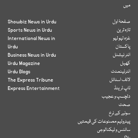
میں
صفحۂ اول
Showbiz News in Urdu
تازہ ترین
Sports News in Urdu
غزہ لہو لہو
International News in
پاکستان
Urdu
انٹر نیشنل
Business News in Urdu
کھیل
Urdu Magazine
انٹرٹینمنٹ
Urdu Blogs
لائف اسٹائل
The Express Tribune
ٹاپ ٹرینڈ
Express Entertainment
دلچسپ و عجیب
صحت
سونے کے نرخ
پیٹرولیم مصنوعات کی قیمتیں
سائنس و ٹیکنالوجی