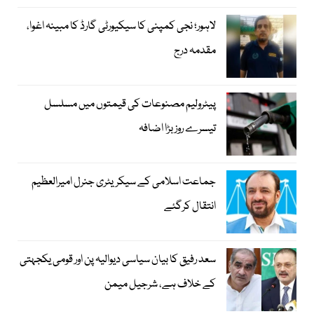
لاہور؛ نجی کمپنی کا سیکیورٹی گارڈ کا مبینہ اغوا،
مقدمہ درج
پیٹرولیم مصنوعات کی قیمتوں میں مسلسل
تیسرے روز بڑا اضافہ
جماعت اسلامی کے سیکریٹری جنرل امیرالعظیم
انتقال کرگئے
سعد رفیق کا بیان سیاسی دیوالیہ پن اور قومی یکجہتی
کے خلاف ہے، شرجیل میمن