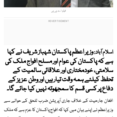
فوٹو: اے پی پی
وزیر اعظم پاکستان شہباز شریف نے کہا
اسلام آباد:
ہے کہ پاکستان کی عوام اور مسلح افواج ملک کی
سلامتی، خودمختاری اور علاقائی سالمیت کے
تحفظ کیلئے ہمہ وقت تیار ہیں اور وطن عزیز کے
دفاع پر کسی قسم کا سمجھوتہ نہیں کیا جائے گا۔
افغان جارحیت کے خلاف جاری آپریشن ضرب للحق کے حوالے سے
وزیراعظم نے اپنے بیان میں کہا کہ افواج پاکستان کا عزم ہے کہ ملک