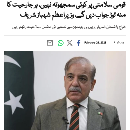
قومی سلامتی پر کوئی سمجھوتہ نہیں، ہر جارحیت کا
منہ توڑ جواب دیں گے، وزیراعظم شہباز شریف
افواج پاکستان اندرونی و بیرونی چیلنجز سے نمٹنے کی مکمل صلاحیت رکھتی ہیں
ویب ڈیسک
February 26, 2026