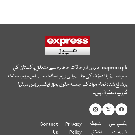
express.pk
خبروں اور حالات حاضرہ سے متعلق پاکستان کی
سب سے زیادہ وزٹ کی جانے والی ویب سائٹ ہے۔ اس ویب سائٹ
پر شائع شدہ تمام مواد کے جملہ حقوق بحق ایکسپریس میڈیا
گروپ محفوظ ہیں۔
ایکسپریس
ضابطہ
Privacy
Contact
کے بارے
اخلاق
Policy
Us