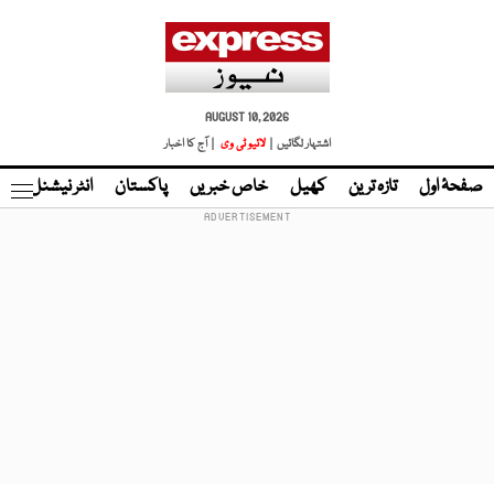
AUGUST 10, 2026
اشتہار لگائیں |
لائیو ٹی وی
| آج کا اخبار
صفحۂ اول
تازہ ترین
کھیل
خاص خبریں
پاکستان
انٹر نیشنل
ٹا