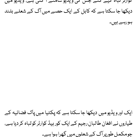
کوارٹر تباہ کیے گئے جس کی ویڈیو سامنے آ گئی ہے، ویڈیو میں
دیکھا جا سکتا ہے کہ کابل کے ایک حصے میں آگ کے شعلے بلند
ہو رہے ہیں۔
ایک اور ویڈیو میں دیکھا جا سکتا ہے کہ پکتیا میں پاک فضائیہ کے
طیاروں نے افغان طالبان رجیم کے ایک کور ہیڈ کوارٹر کو تباہ کر دیا ہے،
جو مکمل طور پر آگ کے شعلوں میں گھرا ہوا ہے۔