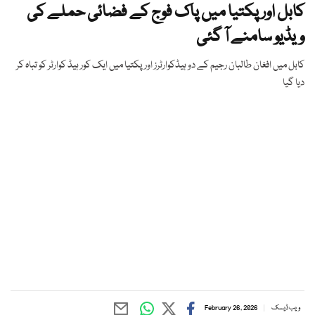
کابل اور پکتیا میں پاک فوج کے فضائی حملے کی
ویڈیو سامنے آ گئی
کابل میں افغان طالبان رجیم کے دو ہیڈکوارٹرز اور پکتیا میں ایک کور ہیڈ کوارٹر کو تباہ کر
دیا گیا
ویب ڈیسک
February 26, 2026