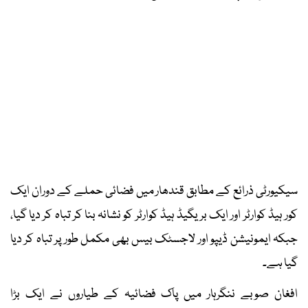
سیکیورٹی ذرائع کے مطابق قندھار میں فضائی حملے کے دوران ایک
کور ہیڈ کوارٹر اور ایک بریگیڈ ہیڈ کوارٹر کو نشانہ بنا کر تباہ کر دیا گیا،
جبکہ ایمونیشن ڈیپو اور لاجسٹک بیس بھی مکمل طور پر تباہ کر دیا
گیا ہے۔
افغان صوبے ننگرہار میں پاک فضائیہ کے طیاروں نے ایک بڑا