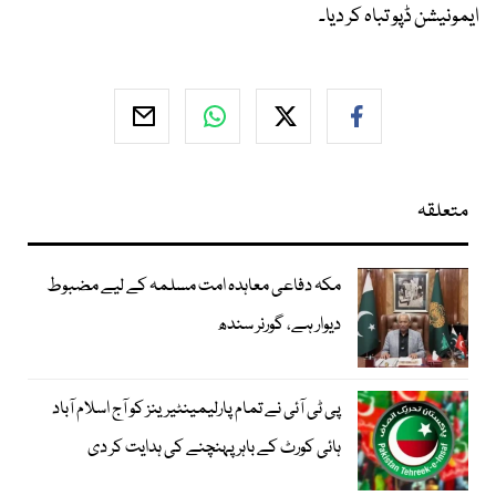
ایمونیشن ڈپو تباہ کر دیا۔
متعلقہ
مکہ دفاعی معاہدہ امت مسلمہ کے لیے مضبوط
دیوار ہے، گورنر سندھ
پی ٹی آئی نے تمام پارلیمینٹیرینز کو آج اسلام آباد
ہائی کورٹ کے باہر پہنچنے کی ہدایت کر دی