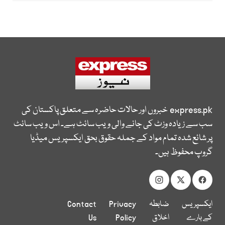
express.pk
خبروں اور حالات حاضرہ سے متعلق پاکستان کی
سب سے زیادہ وزٹ کی جانے والی ویب سائٹ ہے۔ اس ویب سائٹ
پر شائع شدہ تمام مواد کے جملہ حقوق بحق ایکسپریس میڈیا
گروپ محفوظ ہیں۔
ایکسپریس
ضابطہ
Privacy
Contact
کے بارے
اخلاق
Policy
Us