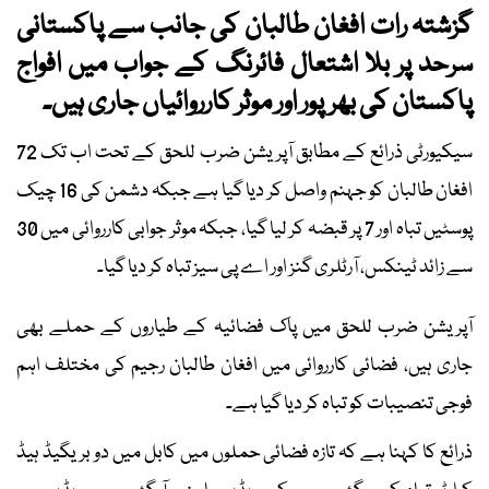
گزشتہ رات افغان طالبان کی جانب سے پاکستانی
سرحد پر بلا اشتعال فائرنگ کے جواب میں افواج
پاکستان کی بھرپور اور موثر کارروائیاں جاری ہیں۔
سیکیورٹی ذرائع کے مطابق آپریشن ضرب للحق کے تحت اب تک 72
افغان طالبان کو جہنم واصل کر دیا گیا ہے جبکہ دشمن کی 16 چیک
پوسٹیں تباہ اور 7 پر قبضہ کر لیا گیا، جبکہ موثر جوابی کارروائی میں 30
سے زائد ٹینکس، آرٹلری گنز اور اے پی سیز تباہ کر دیا گیا۔
آپریشن ضرب للحق میں پاک فضائیہ کے طیاروں کے حملے بھی
جاری ہیں، فضائی کارروائی میں افغان طالبان رجیم کی مختلف اہم
فوجی تنصیبات کو تباہ کر دیا گیا ہے۔
ذرائع کا کہنا ہے کہ تازہ فضائی حملوں میں کابل میں دو بریگیڈ ہیڈ