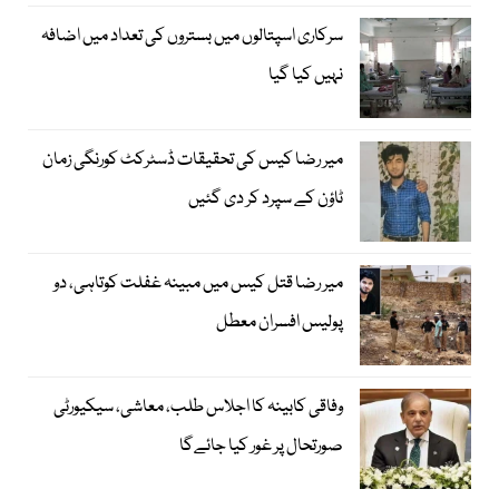
سرکاری اسپتالوں میں بستروں کی تعداد میں اضافہ
نہیں کیا گیا
میر رضا کیس کی تحقیقات ڈسٹرکٹ کورنگی زمان
ٹاؤن کے سپرد کر دی گئیں
میر رضا قتل کیس میں مبینہ غفلت کوتاہی، دو
پولیس افسران معطل
وفاقی کابینہ کا اجلاس طلب، معاشی، سیکیورٹی
صورتحال پر غور کیا جائےگا