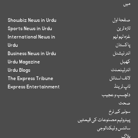
میں
صفحۂ اول
Showbiz News in Urdu
تازہ ترین
Sports News in Urdu
غزہ لہو لہو
International News in
پاکستان
Urdu
انٹر نیشنل
Business News in Urdu
کھیل
Urdu Magazine
انٹرٹینمنٹ
Urdu Blogs
لائف اسٹائل
The Express Tribune
ٹاپ ٹرینڈ
Express Entertainment
دلچسپ و عجیب
صحت
سونے کے نرخ
پیٹرولیم مصنوعات کی قیمتیں
سائنس و ٹیکنالوجی
بلاگ