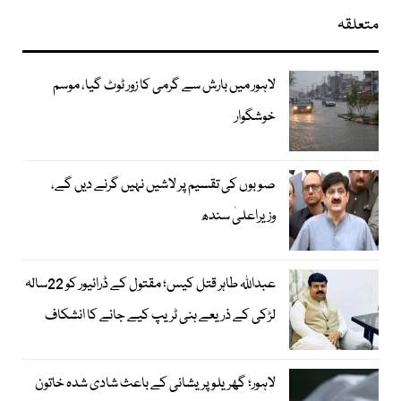
متعلقہ
لاہور میں بارش سے گرمی کا زور ٹوٹ گیا، موسم
خوشگوار
صوبوں کی تقسیم پر لاشیں نہیں گرنے دیں گے،
وزیراعلیٰ سندھ
عبداللہ طاہر قتل کیس؛ مقتول کے ڈرائیور کو 22سالہ
لڑکی کے ذریعے ہنی ٹریپ کیے جانے کا انشکاف
لاہور؛ گھریلو پریشانی کے باعث شادی شدہ خاتون