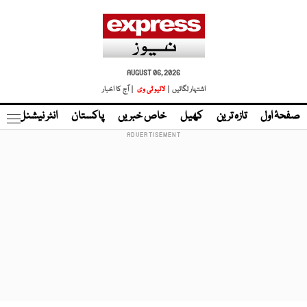
AUGUST 06, 2026
اشتہار لگائیں |
لائیو ٹی وی
| آج کا اخبار
صفحۂ اول
تازہ ترین
کھیل
خاص خبریں
پاکستان
انٹر نیشنل
ٹا