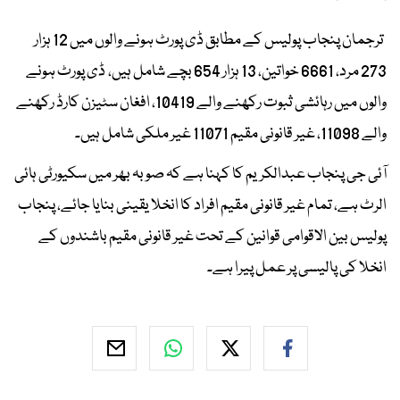
ترجمان پنجاب پولیس کے مطابق ڈی پورٹ ہونے والوں میں 12 ہزار
273 مرد، 6661 خواتین، 13 ہزار 654 بچے شامل ہیں، ڈی پورٹ ہونے
والوں میں رہائشی ثبوت رکھنے والے 10419، افغان سٹیزن کارڈ رکھنے
والے 11098، غیر قانونی مقیم 11071 غیر ملکی شامل ہیں۔
آئی جی پنجاب عبدالکریم کا کہنا ہے کہ صوبہ بھر میں سکیورٹی ہائی
الرٹ ہے، تمام غیر قانونی مقیم افراد کا انخلا یقینی بنایا جائے، پنجاب
پولیس بین الاقوامی قوانین کے تحت غیر قانونی مقیم باشندوں کے
انخلا کی پالیسی پر عمل پیرا ہے۔