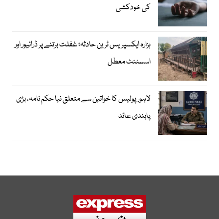
کی خودکشی
ہزارہ ایکسپریس ٹرین حادثہ؛ غفلت برتنے پر ڈرائیور اور
اسسٹنٹ معطل
لاہور پولیس کا خواتین سے متعلق نیا حکم نامہ، بڑی
پابندی عائد