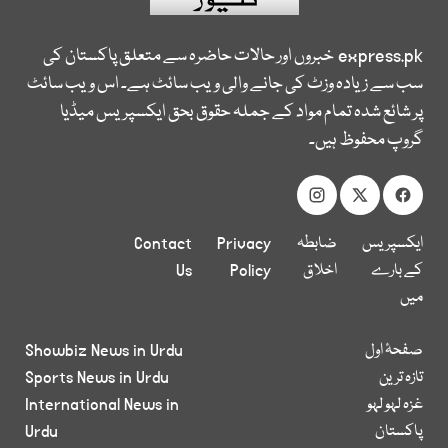
express.pk
خبروں اور حالات حاضرہ سے متعلق پاکستان کی
سب سے زیادہ وزٹ کی جانے والی ویب سائٹ ہے۔ اس ویب سائٹ
پر شائع شدہ تمام مواد کے جملہ حقوق بحق ایکسپریس میڈیا
گروپ محفوظ ہیں۔
ایکسپریس
ضابطہ
Privacy
Contact
کے بارے
اخلاق
Policy
Us
میں
صفحۂ اول
Showbiz News in Urdu
تازہ ترین
Sports News in Urdu
غزہ لہو لہو
International News in
پاکستان
Urdu