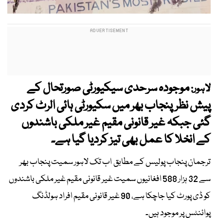
موجودہ سرحدی سیکیورٹی صورتحال کے
لاہور:
پیش نظر پنجاب بھر میں سکیورٹی ہائی الرٹ کردی
گئی جبکہ غیر قانونی مقیم غیر ملکی باشندوں
کے انخلا کا عمل بھی تیز کردیا گیا ہے۔
ترجمان پنجاب پولیس کے مطابق اب تک لاہور سمیت پنجاب بھر
سے 32 ہزار 588 افغانیوں سمیت غیر قانونی مقیم غیر ملکی باشندوں
کو ڈی پورٹ کیا جاچکا ہے، 90 غیر قانونی مقیم افراد ہولڈنگ
پوائنٹس پر موجود ہیں۔