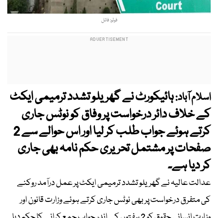
فوٹو: فائل
ہائیکورٹ نے گھریلو تشدد ترمیمی ایکٹ
اسلام آباد:
کے خلاف دائر درخواست پر وفاق کو نوٹس جاری
کرتے ہوئے جواب طلب کر لیا اور اس حوالے سے 2
صفحات پر مشتمل تحریری حکم نامہ بھی جاری
کر دیا ہے۔
عدالت عالیہ نے گھریلو تشدد ترمیمی ایکٹ پر عمل درآمد روکنے
کی متفرق درخواست پر بھی نوٹس جاری کرتے ہوئے وزارت قانون اور
وزارت انسانی حقوق کو 2 ہفتوں کے اندر جواب جمع کرانے کا حکم دیا