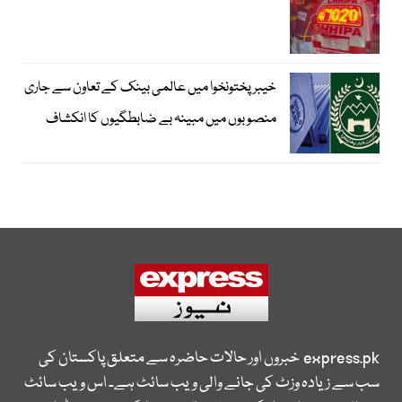
خیبرپختونخوا میں عالمی بینک کے تعاون سے جاری
منصوبوں میں مبینہ بے ضابطگیوں کا انکشاف
express.pk
خبروں اور حالات حاضرہ سے متعلق پاکستان کی
سب سے زیادہ وزٹ کی جانے والی ویب سائٹ ہے۔ اس ویب سائٹ