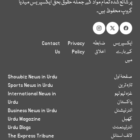
پر شائع شدہ تمام مواد کے جملہ حقوق بحق ایکسپریس میڈیا
گروپ محفوظ ہیں۔
ایکسپریس
ضابطہ
Privacy
Contact
کے بارے
اخلاق
Policy
Us
میں
صفحۂ اول
Showbiz News in Urdu
تازہ ترین
Sports News in Urdu
غزہ لہو لہو
International News in
پاکستان
Urdu
انٹر نیشنل
Business News in Urdu
کھیل
Urdu Magazine
انٹرٹینمنٹ
Urdu Blogs
لائف اسٹائل
The Express Tribune