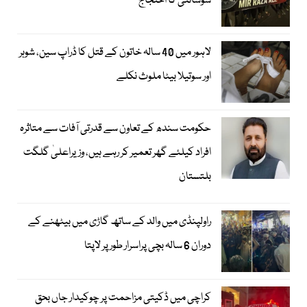
سوسائٹی کا احتجاج
لاہور میں 40 سالہ خاتون کے قتل کا ڈراپ سین، شوہر
اور سوتیلا بیٹا ملوث نکلے
حکومت سندھ کے تعاون سے قدرتی آفات سے متاثرہ
افراد کیلئے گھر تعمیر کر رہے ہیں، وزیراعلیٰ گلگت
بلتستان
راولپنڈی میں والد کے ساتھ گاڑی میں بیٹھنے کے
دوران 6 سالہ بچی پراسرار طور پر لاپتا
کراچی میں ڈکیتی مزاحمت پر چوکیدار جاں بحق