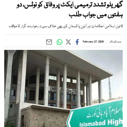
گھریلو تشدد ترمیمی ایکٹ پر وفاق کو نوٹس، دو
ہفتوں میں جواب طلب
قانون اسلامی احکامات اور آئین پاکستان کے بھی خلاف ہے،د رخواست گزار کا مؤقف
ویب ڈیسک
February 27, 2026