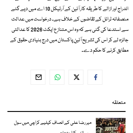
اندراج اور ازالے کا طریقہ کار آئین کے آرٹیکل 10 اے میں دیے گئے
منصفانہ ٹرائل کے تقاضوں کے خلاف ہے۔ درخواست میں عدالت
سے استدعا کی گئی ہے کہ وہ اس متنازع ایکٹ 2026 کا عدالتی
جائزہ لے کر اس کی تشریح آئینِ پاکستان میں درج بنیادی حقوق کے
مطابق کرنے کا حکم دے۔
متعلقہ
میر رضا علی کے انصاف کیلیے کراچی میں سول