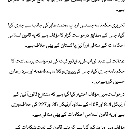
ہے۔
تحریری حکم نامہ جسٹس اربابِ محمد طاہر کی جانب سے جاری کیا
گیا، جس کے مطابق درخواست گزار کا مؤقف ہے کہ یہ قانون اسلامی
احکامات کے منافی اور آئینِ پاکستان کے بھی خلاف ہے۔
عدالت نے عبدالوہاب فرید ایڈووکیٹ کی درخواست پر سماعت کا
حکم نامہ جاری کیا، جس کی پیروی وکلا ماہم فاطمہ اور سردار طارق
حسین کررہے ہیں۔
درخواست میں مؤقف اختیار کیا گیا ہے کہ متنازع قانون آئین کے
آرٹیکل 4، 8 اور 10A-کے علاوہ آرٹیکل 35 اور 227 کی خلاف ورزی
ہے اور یہ قانون اسلامی احکامات کے بھی منافی ہے۔
مؤقف میں مزید کہا گیا ہے کہ نئے قانون کے تحت شکایات کے