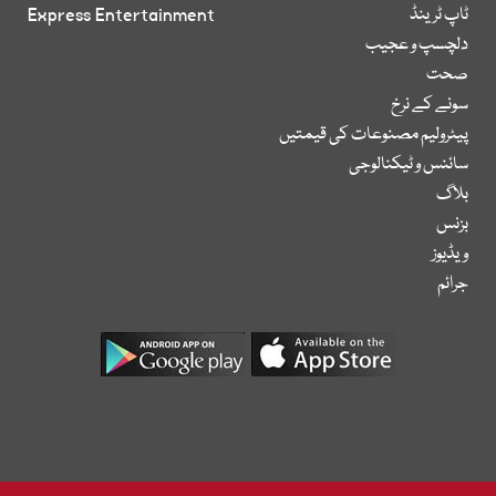
ٹاپ ٹرینڈ
Express Entertainment
دلچسپ و عجیب
صحت
سونے کے نرخ
پیٹرولیم مصنوعات کی قیمتیں
سائنس و ٹیکنالوجی
بلاگ
بزنس
ویڈیوز
جرائم