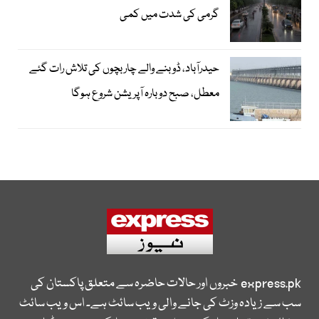
گرمی کی شدت میں کمی
حیدرآباد، ڈوبنے والے چار بچوں کی تلاش رات گئے
معطل، صبح دوبارہ آپریشن شروع ہوگا
express.pk
خبروں اور حالات حاضرہ سے متعلق پاکستان کی
سب سے زیادہ وزٹ کی جانے والی ویب سائٹ ہے۔ اس ویب سائٹ