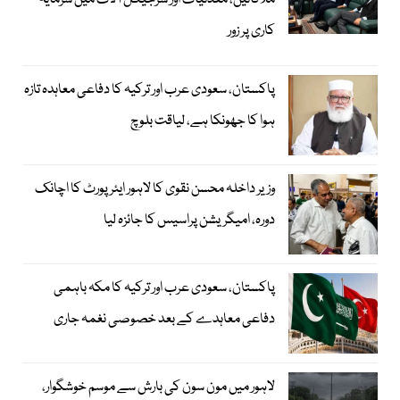
ملاقاتیں، معدنیات اور سرجیکل آلات میں سرمایہ
کاری پر زور
پاکستان، سعودی عرب اور ترکیہ کا دفاعی معاہدہ تازہ
ہوا کا جھونکا ہے، لیاقت بلوچ
وزیر داخلہ محسن نقوی کا لاہور ایئر پورٹ کا اچانک
دورہ، امیگریشن پراسیس کا جائزہ لیا
پاکستان، سعودی عرب اور ترکیہ کا مکہ باہمی
دفاعی معاہدے کے بعد خصوصی نغمہ جاری
لاہور میں مون سون کی بارش سے موسم خوشگوار،