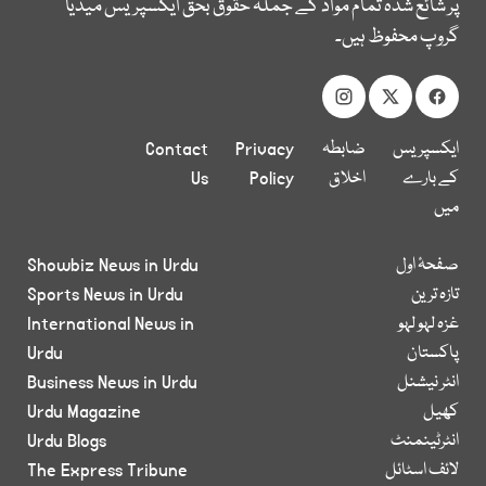
پر شائع شدہ تمام مواد کے جملہ حقوق بحق ایکسپریس میڈیا
گروپ محفوظ ہیں۔
ایکسپریس
ضابطہ
Privacy
Contact
کے بارے
اخلاق
Policy
Us
میں
صفحۂ اول
Showbiz News in Urdu
تازہ ترین
Sports News in Urdu
غزہ لہو لہو
International News in
پاکستان
Urdu
انٹر نیشنل
Business News in Urdu
کھیل
Urdu Magazine
انٹرٹینمنٹ
Urdu Blogs
لائف اسٹائل
The Express Tribune