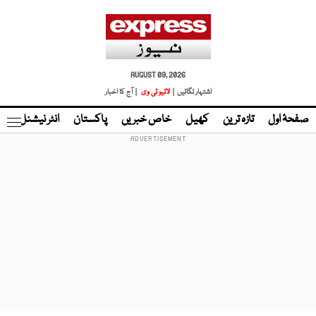
AUGUST 09, 2026
اشتہار لگائیں |
لائیو ٹی وی
| آج کا اخبار
صفحۂ اول
تازہ ترین
کھیل
خاص خبریں
پاکستان
انٹر نیشنل
ٹا