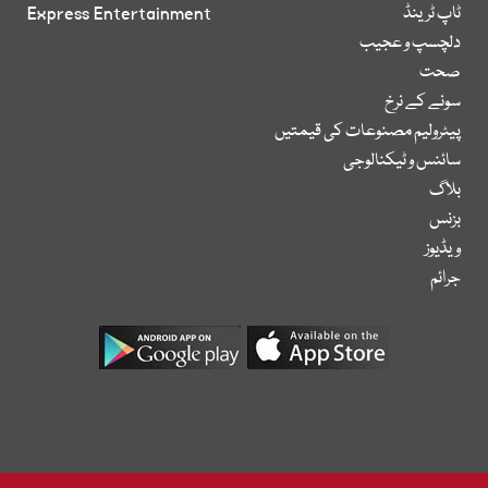
ٹاپ ٹرینڈ
Express Entertainment
دلچسپ و عجیب
صحت
سونے کے نرخ
پیٹرولیم مصنوعات کی قیمتیں
سائنس و ٹیکنالوجی
بلاگ
بزنس
ویڈیوز
جرائم