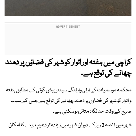
کراچی میں ہفتہ اور اتوار کو شہر کی فضاؤں پر دھند
چھانے کی توقع ہے۔
محکمہ موسمیات کی ارلی وارننگ سینٹر پیش گوئی کے مطابق ہفتہ
و اتوار کو شہر کی فضاوں پر دھند چھانے کی توقع ہے جس کے سبب
صبح کے وقت حد نگاہ متاثر ہو سکتی ہے۔
شہر میں آئندہ 3 روز کے دوران شہر میں زیادہ تر دھوپ رہنے کا امکان
ہے۔