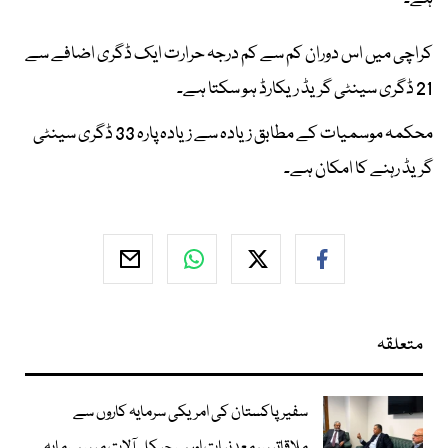
کراچی میں اس دوران کم سے کم درجہ حرارت ایک ڈگری اضافے سے
21 ڈگری سینٹی گریڈ ریکارڈ ہو سکتا ہے۔
محکمہ موسمیات کے مطابق زیادہ سے زیادہ پارہ 33 ڈگری سینٹی
گریڈ رہنے کا امکان ہے۔
متعلقہ
سفیر پاکستان کی امریکی سرمایہ کاروں سے