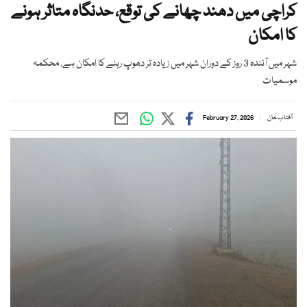
کراچی میں دھند چھانے کی توقع، حدنگاہ متاثر ہونے
کا امکان
شہر میں آئندہ 3 روز کے دوران شہر میں زیادہ تر دھوپ رہنے کا امکان ہے، محکمہ
موسمیات
آفتاب خان
February 27, 2026