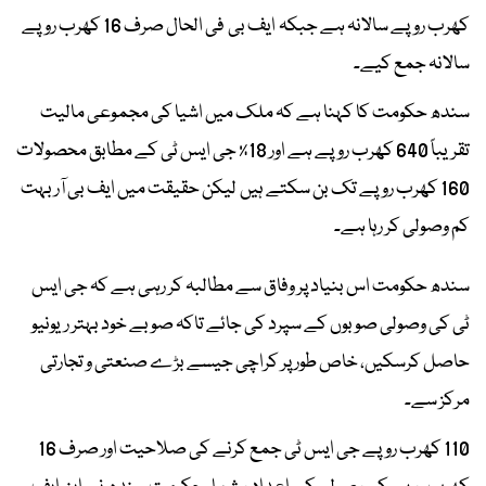
کھرب روپے سالانہ ہے جبکہ ایف بی فی الحال صرف 16 کھرب روپے
سالانہ جمع کیے۔
سندھ حکومت کا کہنا ہے کہ ملک میں اشیا کی مجموعی مالیت
تقریباً 640 کھرب روپے ہے اور 18٪ جی ایس ٹی کے مطابق محصولات
160 کھرب روپے تک بن سکتے ہیں لیکن حقیقت میں ایف بی آر بہت
کم وصولی کر رہا ہے۔
سندھ حکومت اس بنیاد پر وفاق سے مطالبہ کر رہی ہے کہ جی ایس
ٹی کی وصولی صوبوں کے سپرد کی جائے تاکہ صوبے خود بہتر ریونیو
حاصل کرسکیں، خاص طور پر کراچی جیسے بڑے صنعتی و تجارتی
مرکز سے۔
110 کھرب روپے جی ایس ٹی جمع کرنے کی صلاحیت اور صرف 16