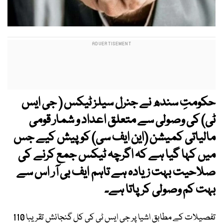
حکومتِ سندھ نے جنرل سیلز ٹیکس ( جی ایس
ٹی) کی وصولی سے متعلق اعداد و شمار قومی
مالیاتی کمیشن (این ایف سی) کو پیش کیے جس
میں کہا گیا ہے کہ اگرچہ ٹیکس جمع کرنے کی
صلاحیت بہت زیادہ ہے تاہم ایف بی آر اس سے
بہت کم وصولی کرپاتا ہے۔
تفصیلات کے مطابق اشیا پر جی ایس ٹی کی کل گنجائش تقریبا 110