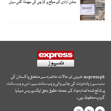
جشن آزادی کے موقع پر کراچی کی جھنڈا گلی سیل
express.pk
خبروں اور حالات حاضرہ سے متعلق پاکستان کی
سب سے زیادہ وزٹ کی جانے والی ویب سائٹ ہے۔ اس ویب سائٹ
پر شائع شدہ تمام مواد کے جملہ حقوق بحق ایکسپریس میڈیا
گروپ محفوظ ہیں۔