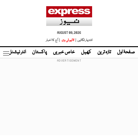
AUGUST 09, 2026
اشتہار لگائیں |
لائیو ٹی وی
| آج کا اخبار
صفحۂ اول
تازہ ترین
کھیل
خاص خبریں
پاکستان
انٹر نیشنل
ٹا