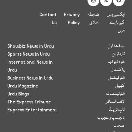
ایکسپریس
ضابطہ
Privacy
Contact
کے بارے
اخلاق
Policy
Us
میں
صفحۂ اول
Showbiz News in Urdu
تازہ ترین
Sports News in Urdu
غزہ لہو لہو
International News in
پاکستان
Urdu
انٹر نیشنل
Business News in Urdu
کھیل
Urdu Magazine
انٹرٹینمنٹ
Urdu Blogs
لائف اسٹائل
The Express Tribune
ٹاپ ٹرینڈ
Express Entertainment
دلچسپ و عجیب
صحت