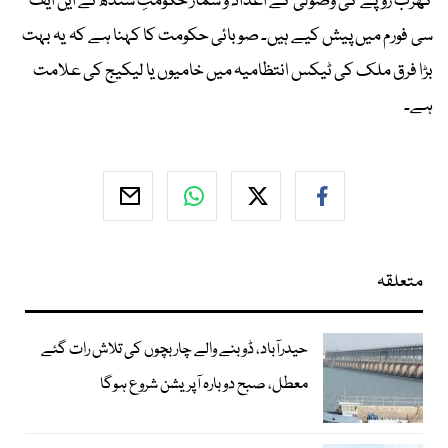
کھرب روپے کی وصولی کے اعداد و شمار حکومتِ سندھ نے این ایف
سی فورم میں پیش کیے ہیں۔ صوبائی حکومت کا کہنا ہے کہ یہ بہت
بڑا فرق ملک کی ٹیکس انتظامیہ میں خامیوں یا لیکیج کی علامت
ہے۔
متعلقہ
حیدرآباد، ڈوبنے والے چار بچوں کی تلاش رات گئے
معطل، صبح دوبارہ آپریشن شروع ہوگا