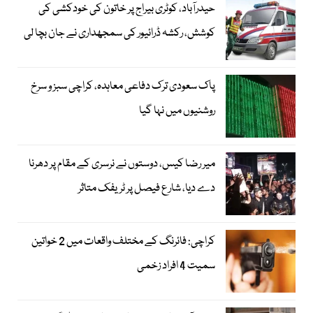
حیدرآباد، کوٹری بیراج پر خاتون کی خودکشی کی
کوشش، رکشہ ڈرائیور کی سمجھداری نے جان بچا لی
پاک سعودی ترک دفاعی معاہدہ، کراچی سبز و سرخ
روشنیوں میں نہا گیا
میر رضا کیس، دوستوں نے نرسری کے مقام پر دھرنا
دے دیا، شارع فیصل پر ٹریفک متاثر
کراچی: فائرنگ کے مختلف واقعات میں 2 خواتین
سمیت 4 افراد زخمی