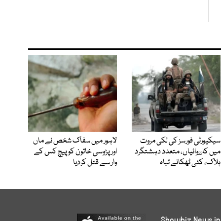
سیکیورٹی فورسز کی لکی مروت
لاہور میں سفاک شخص نے ماں
میں کارروائیاں، متعدد دہشتگرد
اور پڑوسی خاتون کو پیچ کس کے
ہلاک، کئی ٹھکانے تباہ
وار سے قتل کردیا
Showbiz News in