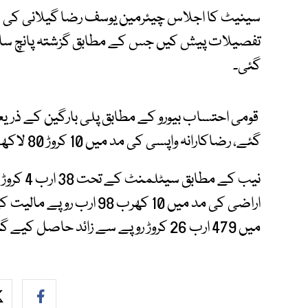
سینیٹ کا اجلاس چیئرمین یوسف رضا گیلانی کی ص
گئی۔
گئے، رضاکارانہ واپسی کی مد میں 10 کروڑ 80 لاکھ روپے سے زائد جمع ہوئے۔
نیب کے مط
اراضی کی مد میں 10 کھرب 8
میں 479 ارب 26 کروڑ روپے سے زائد حاصل کیے گئے۔