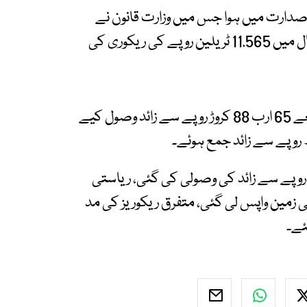
دارت میں ہوا جس میں وزارت قانون نے
تفصیلات پیش کیں جس کے مطابق گزشتہ پانچ سال میں 11.565 ٹریلین روپے کی ریکوری کی
قومی احتساب بیورو کے مطابق پلی بارگین کے ذریعے 65 ارب 88 کروڑ روپے سے زائد وصول کیے
ابق سیٹلمنٹ کے تحت 38 ارب 4 کروڑ روپے سے زائد کی وصولی کی گئی، ریاستی
9 ارب روپے مالیت کی زمین واپس لی گئی، متفرق ریکوریز کی مد