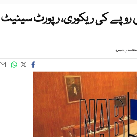
ں روپے کی ریکوری، رپورٹ سینیٹ