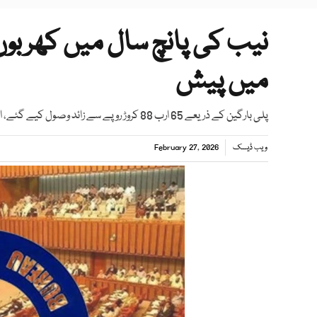
نیب کی پانچ سال میں کھربو
میں پیش
پلی بارگین کے ذریعے 65 ارب 88 کروڑ روپے سے زائد وصول کیے گئے، احتساب بیورو
ویب ڈیسک
February 27, 2026