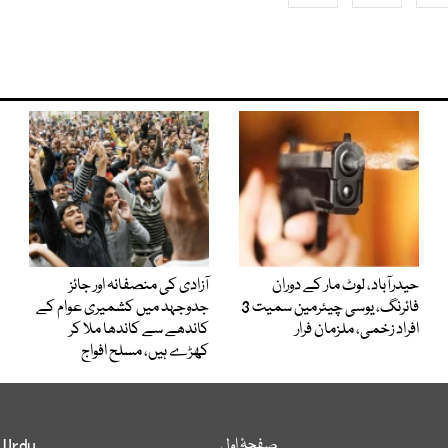
حیدرآباد، لوٹ مار کے دوران
آزادی کی منصفانہ اور جائز
فائرنگ، یوسی چیئرمین سمیت 3
جدوجہد میں کشمیری عوام کے
افراد زخمی، ملزمان فرار
کاندھے سے کاندھا ملا کر
کھڑے ہیں، مسلح افواج
صفحۂ اول
 Urdu