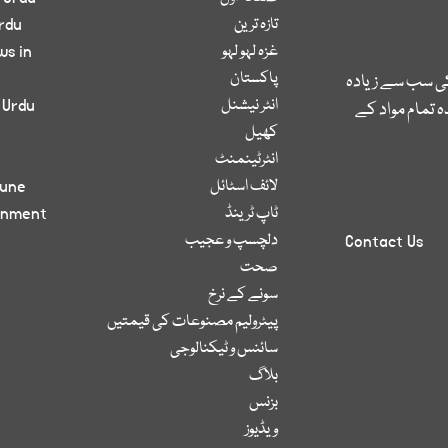
تازہ ترین
rdu
غزہ لہو لہو
ws in
پاکستان
کی سب سے زیادہ
انٹر نیشنل
 Urdu
 تمام مواد کے
کھیل
انٹرٹینمنٹ
لائف اسٹائل
bune
ٹاپ ٹرینڈ
inment
دلچسپ و عجیب
Contact Us
صحت
سونے کے نرخ
پیٹرولیم مصنوعات کی قیمتیں
سائنس و ٹیکنالوجی
بلاگ
بزنس
ویڈیوز