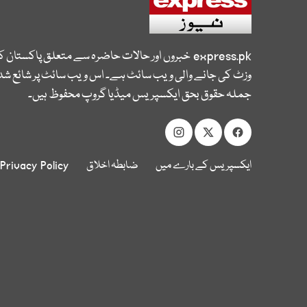
express.pk
خبروں اور حالات حاضرہ سے متعلق پاکستان 
وزٹ کی جانے والی ویب سائٹ ہے۔ اس ویب سائٹ پر شائع شدہ
جملہ حقوق بحق ایکسپریس میڈیا گروپ محفوظ ہیں۔
ایکسپریس کے بارے میں
ضابطہ اخلاق
Privacy Policy