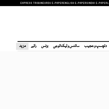
EXPRESS TRIBUNE
URDU E-PAPER
ENGLISH E-PAPER
SINDHI E-PAPER
L
دلچسپ و عجیب
سائنس و ٹیکنالوجی
بزنس
رائے
مزید