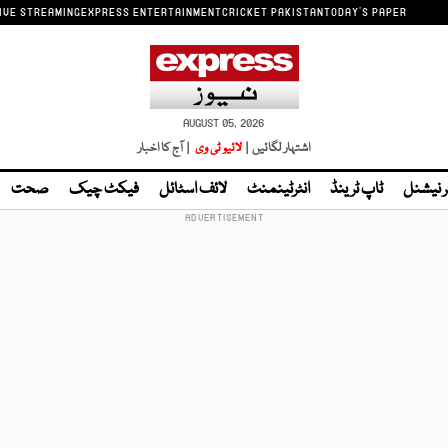
IVE STREAMING
EXPRESS ENTERTAINMENT
CRICKET PAKISTAN
TODAY'S PAPER
AUGUST 05, 2026
اشتہار لگائیں |
لائیو ٹی وی
| آج کا اخبار
ر نیشنل
ٹاپ ٹرینڈ
انٹرٹینمنٹ
لائف اسٹائل
فیکٹ چیک
صحت