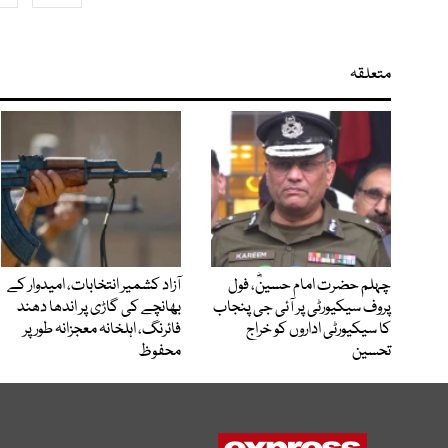
متعلقہ
چہلم حضرت امام حسینؓ، فول
آزاد کشمیر انتخابات، امیدوار کے
پروف سیکیورٹی پر آئی جی پنجاب
بھانچے کی گاڑی پر اندھا دھند
کا سیکیورٹی اداروں کو خراج
فائرنگ، اہلخانہ معجزانہ طور پر
تحسین
محفوظ