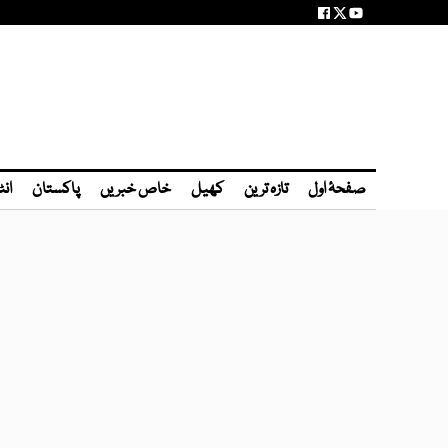
صفحۂ اول
تازہ ترین
کھیل
خاص خبریں
پاکستان
انٹ