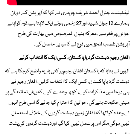
لیفٹیننٹ جنرل احمد شریف چوہدری نے کہا کہ آپریشن کے دوران
ہمارے 12 جوان شہید اور 27 زخمی ہوئے ایک لاپتا ہے،قوم کو اپنے
جوانوں پر فخر ہے ، معرکہ بنیان المرصوص میں بھارت کی طرح
آپریشن غضب للحق میں فوج نے کامیابی حاصل کی۔
افغان رجیم دہشت گرد یا پاکستان، کسی ایک کا انتخاب کرلے
انہوں نے بتایا کہ پاکستان افغان رجیم پر کئی بار یہ واضح کرچکا ہے کہ
دہشت گرد یا پاکستان، کسی ایک کا انتخاب کرلیں، افغان رجیم نے
ہی دوحا میں مذاکرات کیے، کچھ وعدے کیے کہ یہاں نمائندگی پر
مبنی حکومت بنے گی ، خواتین کا احترام کیا جائے گا اسی طرح انہوں
نے وعدہ کیا تھا کہ افغان زمین دہشت گردوں کے خلاف استعمال
نہیں ہوگی مگر اس پر عمل نہیں کیا گیا اور دہشت گردوں کی پشت