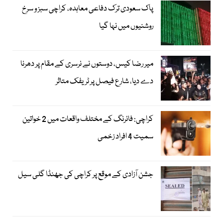
پاک سعودی ترک دفاعی معاہدہ، کراچی سبز و سرخ
روشنیوں میں نہا گیا
میر رضا کیس، دوستوں نے نرسری کے مقام پر دھرنا
دے دیا، شارع فیصل پر ٹریفک متاثر
کراچی: فائرنگ کے مختلف واقعات میں 2 خواتین
سمیت 4 افراد زخمی
جشن آزادی کے موقع پر کراچی کی جھنڈا گلی سیل