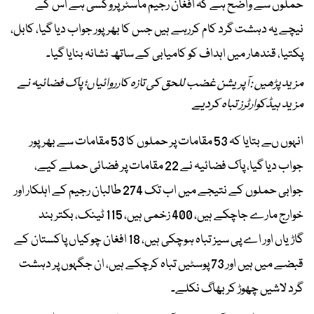
حملوں سے واضح ہے کہ افغان رجیم ماسٹر پروکسی ہے اس کے
نیچے یہ دہشت گرد کام کررہے ہیں جس کا بھرپور جواب دیا گیا، کابل،
پکتیا، قندھار میں اہداف کو کامیابی کے ساتھ نشانہ بنایا گیا۔
مزید پڑھیں : آپریشن غضب للحق کی تازہ کارروائیاں؛ پاک فضائیہ نے
مزید ہیڈکوارٹرز تباہ کردیے
انہوں ںے بتایا کہ 53 مقامات پر حملوں کا 53 مقامات سے بھرپور
جواب دیا گیا، پاک فضائیہ نے 22 مقامات پر فضائی حملے کیے،
جوابی حملوں کے نتیجے میں اب تک 274 طالبان رجیم کے اہلکار اور
خوارج مارے جاچکے ہیں، 400 زخمی ہیں، 115 ٹینک، بکتر بند
گاڑیاں اور اے پی سیز تباہ ہوچکی ہیں، 18 افغان چوکیاں پاکستان کے
قبضے میں ہیں اور 73 پوسٹیں تباہ کرچکے ہیں، ان جگہوں پر دہشت
گرد لاشیں چھوڑ کر بھاگ نکلے۔