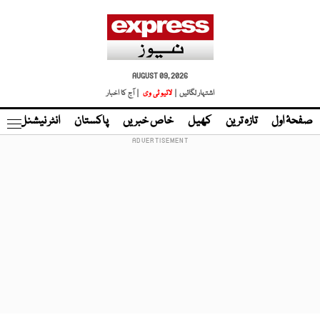
AUGUST 09, 2026
اشتہار لگائیں |
لائیو ٹی وی
| آج کا اخبار
صفحۂ اول
تازہ ترین
کھیل
خاص خبریں
پاکستان
انٹر نیشنل
ٹا