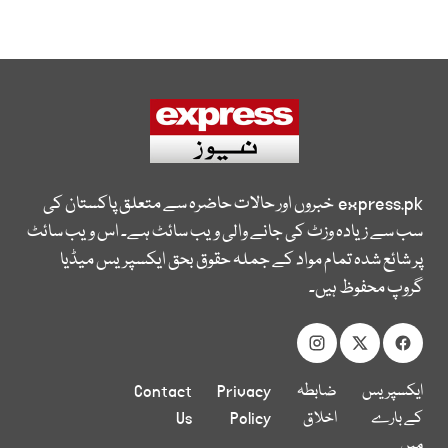
express.pk
خبروں اور حالات حاضرہ سے متعلق پاکستان کی
سب سے زیادہ وزٹ کی جانے والی ویب سائٹ ہے۔ اس ویب سائٹ
پر شائع شدہ تمام مواد کے جملہ حقوق بحق ایکسپریس میڈیا
گروپ محفوظ ہیں۔
ایکسپریس
ضابطہ
Privacy
Contact
کے بارے
اخلاق
Policy
Us
میں