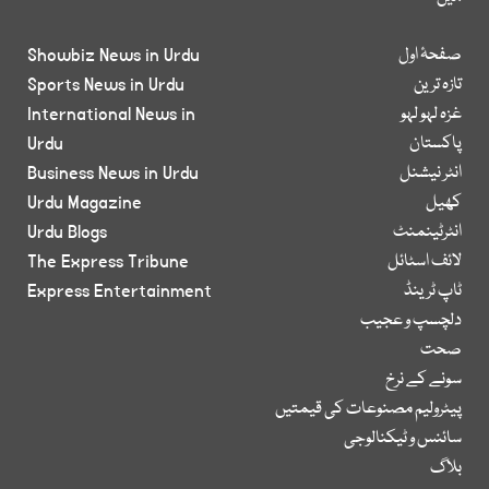
صفحۂ اول
Showbiz News in Urdu
تازہ ترین
Sports News in Urdu
غزہ لہو لہو
International News in
پاکستان
Urdu
انٹر نیشنل
Business News in Urdu
کھیل
Urdu Magazine
انٹرٹینمنٹ
Urdu Blogs
لائف اسٹائل
The Express Tribune
ٹاپ ٹرینڈ
Express Entertainment
دلچسپ و عجیب
صحت
سونے کے نرخ
پیٹرولیم مصنوعات کی قیمتیں
سائنس و ٹیکنالوجی
بلاگ