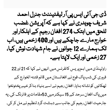
ڈی جی آئی ایس پی آر لیفٹیننٹ جنرل احمد
شریف چوہدری نے کہا ہے کہ آپریشن غضب
للحق میں ابتک 274 افغان رجیم کے اہلکار اور
خوارج مارے جاچکے ہیں اور 400 زخمی ہیں،
اب
تک ہمارے 12 جوانوں نے جام شہادت نوش کیا،
27 زخمی اور ایک لاپتا ہے۔
راولپنڈی میں اہم پریس کانفرنس میں انہوں نے کہا کہ 21 اور 22
فروری کی شب پاک فوج نے افغانستان میں قائم فتنہ الخوارج کے
ٹھکانوں کو نشانہ بنایا، افغان رجیم نے اسے بنیاد بناکر خیبرپختونخوا
میں پاک افغان سرحد کے 15 سیکٹر میں 53مقامات پر فائرنگ کی، یہ
جارحیت افغان رجیم کی جانب سے دہشت گرد تنظیم نے مل کر کی،