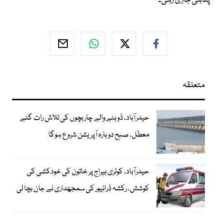
پناہی جاری رہی۔
متعلقہ
حیدرآباد، ڈوبنے والے چار بچوں کی تلاش رات گئے
معطل، صبح دوبارہ آپریشن شروع ہوگا
حیدرآباد، کوٹری بیراج پر خاتون کی خودکشی کی
کوشش، رکشہ ڈرائیور کی سمجھداری نے جان بچا لی