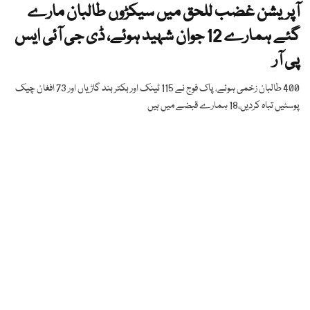
آپریشن غضب للحق میں سیکڑوں طالبان مارے
گئے ہمارے 12 جوان شہید ہوئے، ڈی جی آئی ایس
پی آر
400 طالبان زخمی ہوئے، پاک فوج نے 115 ٹینک اور بکتر بند گاڑیاں اور 73 افغان چیک
پوسٹیں تباہ کردیں،18 ہمارے قبضے میں ہیں