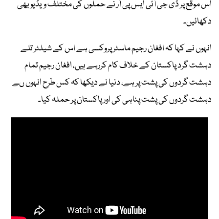
اس موقع پر ڈی جی آئی ایس پی آر نے حملوں کی مختلف ویڈیو بھی
دکھائیں۔
انہوں نے کہا کہ افغان رجیم ماسٹر پروکسی ہے اس کے شیلٹر تلے
دہشت گرد پاکستان کے خلاف کام کررہے ہیں، افغان رجیم تمام
دہشت گردوں کی پشت پر ہے، دنیا نے دیکھا کہ کس طرح انہوں ںے
دہشت گردوں کی پشت پناہی کی اور پاکستان پر حملہ کیا۔