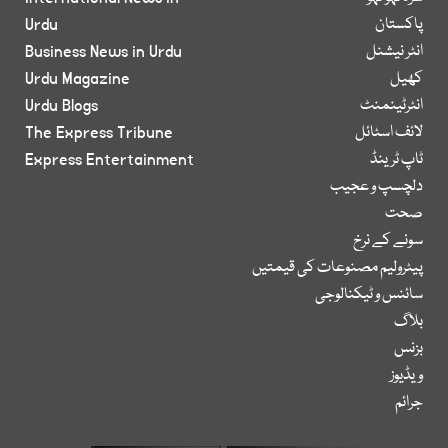
پاکستان
Urdu
انٹر نیشنل
Business News in Urdu
کھیل
Urdu Magazine
انٹرٹینمنٹ
Urdu Blogs
لائف اسٹائل
The Express Tribune
ٹاپ ٹرینڈ
Express Entertainment
دلچسپ و عجیب
صحت
سونے کے نرخ
پیٹرولیم مصنوعات کی قیمتیں
سائنس و ٹیکنالوجی
بلاگ
بزنس
ویڈیوز
جرائم