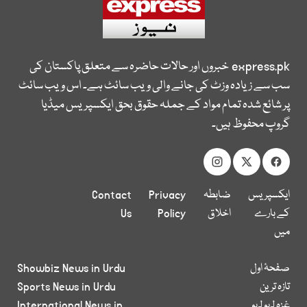
express.pk
خبروں اور حالات حاضرہ سے متعلق پاکستان کی
سب سے زیادہ وزٹ کی جانے والی ویب سائٹ ہے۔ اس ویب سائٹ
پر شائع شدہ تمام مواد کے جملہ حقوق بحق ایکسپریس میڈیا
گروپ محفوظ ہیں۔
ایکسپریس
ضابطہ
Privacy
Contact
کے بارے
اخلاق
Policy
Us
میں
صفحۂ اول
Showbiz News in Urdu
تازہ ترین
Sports News in Urdu
غزہ لہو لہو
International News in