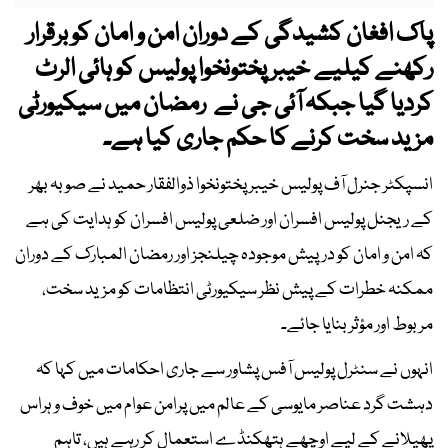
پاک افغان کشیدگی کے دوران امن و امان کو برقرار
رکھنے کیلیے خیبر پختونخوا پولیس کو ہائی الرٹ
کردیا گیا جبکہ آئی جی نے رمضان میں سیکیورٹی
مزید سخت کرنے کا حکم جاری کیا ہے۔
انسپکٹر جنرل آف پولیس خیبر پختونخوا ذوالفقار حمید نے صوبہ بھر
کے ریجنل پولیس افسران اور ضلعی پولیس افسران کو ہدایت کی ہے
کہ امن و امان کو درپیش موجودہ چیلنجز اور رمضان المبارک کے دوران
ممکنہ خطرات کے پیش نظر سیکیورٹی انتظامات کو مزید سخت،
مربوط اور مؤثر بنایا جائے۔
انہوں نے سنٹرل پولیس آفس پشاور سے جاری احکامات میں کہا کہ
دہشت گرد عناصر مایوسی کے عالم میں پرامن عوام میں خوف و ہراس
پھیلانے کے لیے اوچھے ہتھکنڈے استعمال کر رہے ہیں، تاہم