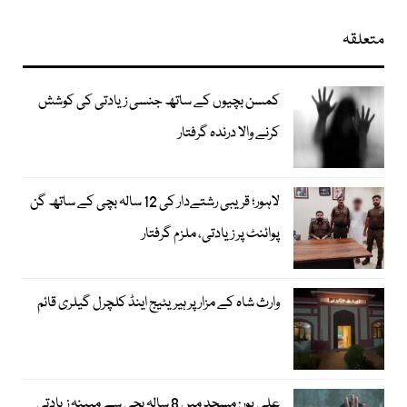
متعلقہ
کمسن بچیوں کے ساتھ جنسی زیادتی کی کوشش
کرنے والا درندہ گرفتار
لاہور؛ قریبی رشتےدار کی 12 سالہ بچی کے ساتھ گن
پوائنٹ پر زیادتی، ملزم گرفتار
وارث شاہ کے مزار پر ہیریٹیج اینڈ کلچرل گیلری قائم
علی پور: مسجد میں 8 سالہ بچی سے مبینہ زیادتی