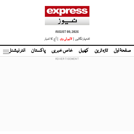
AUGUST 09, 2026
اشتہار لگائیں |
لائیو ٹی وی
| آج کا اخبار
صفحۂ اول
تازہ ترین
کھیل
خاص خبریں
پاکستان
انٹر نیشنل
ٹا