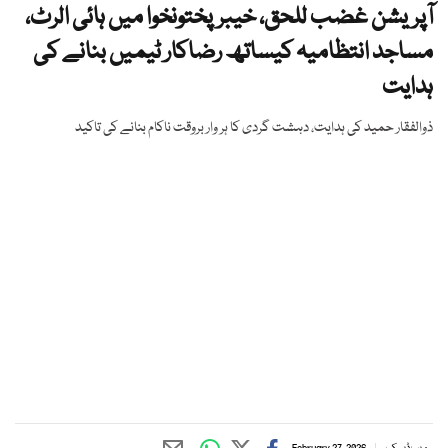
آپریشن غضب للحق، خیبرپختونخوا میں ہائی الرٹ،
مساجد انتظامیہ کیساتھ رضاکار ٹیمیں بنانے کی
ہدایت
ذوالفقار حمید کی ہدایت، دہشت گردی کا ہر وار بروقت ناکام بنانے کی تاکید
ویب ڈیسک
February 27, 2026