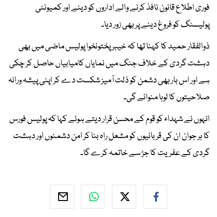
فوری اطلاع قانون نافذ کرنے والے اداروں کو دینے اور کمیونٹی
پولیسنگ کو فروغ دینے پر بھی زور دیا۔
ذوالفقار حمید کا کہنا تھا کہ خیبر پختونخوا پولیس ماضی میں بھی
دہشت گردی کے خلاف جنگ میں نمایاں کامیابیاں حاصل کر چکی
ہے اور اس بار بھی دشمن کو ذلت آمیز شکست دے کر اپنی پیشہ ورانہ
صلاحیتوں کا لوہا منوائے گی۔
انہوں نے شہداء کو قوم کے محسن قرار دیتے ہوئے کہا کہ پولیس فورس
کا ہر جوان ان کی قربانیوں کو مشعل راہ بنا کر امن دشمنوں اور دہشت
گردی کے عفریت کا جڑ سے خاتمہ کرے گا۔