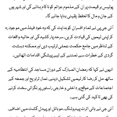
پولیس ہر قیمت پر ان کے مذموم عزائم کو ناکام بنائے گی اور شہریوں
کے جان و مال کا تحفظ یقینی بنایا جائے گا۔
آئی جی پی نے تمام افسران کو ہدایت کی کہ وہ خود فیلڈ میں مو جود رہ
کر اپنی ٹیموں کی قیادت کریں، سرحد پار کشیدگی اور حالیہ واقعات
کے تناظر میں جامع حکمت عملی ترتیب دیں اور ممکنہ دہشت
گردی کے خطرات سے نمٹنے کے لیے پیشگی اقدامات اٹھائیں۔
انہوں نے کہا کہ رمضان المبارک کے دوران مساجد کی انتظامیہ کے
ساتھ مل کر رضا کار ٹیمیں تشکیل دینے، نماز، تراویح اور جمعہ کے
اجتماعات کے موقع پر داخلی و خارجی راستوں پر نگرانی سخت کرنے
کی بھی تاکید کی گئی ہے۔
آئی جی نے ہائی الرٹ پیٹرولنگ، موبائل اور پیدل گشت میں اضافے،