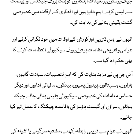
چیک پوسٹوں پر تعینات اہلکاروں کو بلٹ پروف جیکٹس اور ہیلمٹ
سے لیس کرنے، اہم شاہراہوں اور افطاری کے اوقات میں خصوصی
گشت یقینی بنانے کی ہدایت کی۔
انہوں نے ایس ڈی پی اوز کو رش کے اوقات میں خود نگرانی کرنے اور
عوامی و تفریحی مقامات پر فول پروف سیکیورٹی انتظامات کرنے کا
بھی حکم دیا گیا ہے۔
آئی جی پی نے مزید ہدایت کی کہ اہم تنصیبات، عبادت گاہوں،
بازاروں، ہسپتالوں، پیٹرول پمپوں، بینکوں، مالیاتی اداروں اور دیگر
حساس مقامات کی خصوصی سیکیورٹی یقینی بنائی جائے جبکہ
ہوٹلوں، سراؤں اور گیسٹ ہاؤسز کی باقاعدہ چیکنگ کا عمل تیز کیا
جائے۔
انہوں نے عوام سے قریبی رابطہ رکھنے، مشتبہ سرگرمی یا اشیاء کی