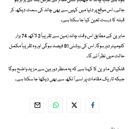
ہوتا ہے جب چاند کا جھکاؤ کسی مقام کے عرض بلد کے برابر ہو
جائے۔ اس موقع پر دنیا میں کہیں سے بھی چاند کی سمت دیکھ کر
قبلہ کا درست تعین کیا جا سکتا ہے۔
ماہرین کے مطابق اس وقت چاند زمین سے تقریباً 3 لاکھ 74 ہزار
کلومیٹر دور ہوگا، اس کی روشنی 91 فیصد ہوگی اور وہ تقریباً مکمل
حالت میں نظر آئے گا۔
فلکیاتی ماہرین کا کہنا ہے کہ یہ منظر دوربین سے مزید واضح ہوگا
جبکہ تاریک مقامات پر اسے آنکھ سے بھی دیکھا جا سکتا ہے۔