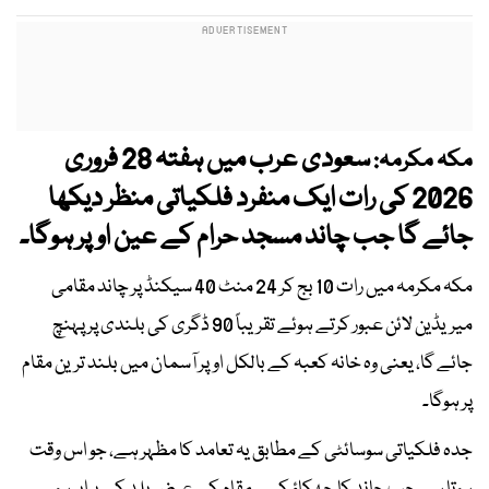
سعودی عرب میں ہفتہ 28 فروری
مکہ مکرمہ:
2026 کی رات ایک منفرد فلکیاتی منظر دیکھا
جائے گا جب چاند مسجد حرام کے عین اوپر ہوگا۔
مکہ مکرمہ میں رات 10 بج کر 24 منٹ 40 سیکنڈ پر چاند مقامی
میریڈین لائن عبور کرتے ہوئے تقریباً 90 ڈگری کی بلندی پر پہنچ
جائے گا، یعنی وہ خانہ کعبہ کے بالکل اوپر آسمان میں بلند ترین مقام
پر ہوگا۔
جدہ فلکیاتی سوسائٹی کے مطابق یہ تعامد کا مظہر ہے، جو اس وقت