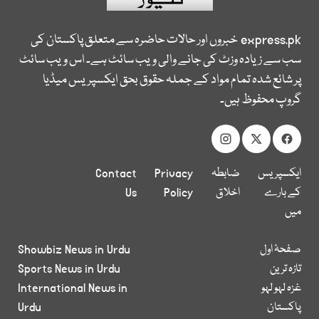
express.pk
خبروں اور حالات حاضرہ سے متعلق پاکستان کی
سب سے زیادہ وزٹ کی جانے والی ویب سائٹ ہے۔ اس ویب سائٹ
پر شائع شدہ تمام مواد کے جملہ حقوق بحق ایکسپریس میڈیا
گروپ محفوظ ہیں۔
ایکسپریس
ضابطہ
Privacy
Contact
کے بارے
اخلاق
Policy
Us
میں
صفحۂ اول
Showbiz News in Urdu
تازہ ترین
Sports News in Urdu
غزہ لہو لہو
International News in
پاکستان
Urdu