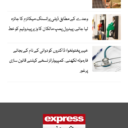
وعدے کے مطابق ڈیلی پرائسنگ میکانزم کا جائزہ
لیا جائے، پیٹرول پمپ مالکان کا وزیرپیٹرولیم کو خط
خیبرپختونخوا؛ ڈاکٹروں کو دوائی کے نام کے بجائے
فارمولہ لکھنے، کمپیوٹرائز نسخے کیلئے قانون سازی
پرغور