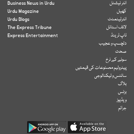
انٹر نیشنل
Business News in Urdu
کھیل
Urdu Magazine
انٹرٹینمنٹ
Urdu Blogs
لائف اسٹائل
The Express Tribune
ٹاپ ٹرینڈ
Express Entertainment
دلچسپ و عجیب
صحت
سونے کے نرخ
پیٹرولیم مصنوعات کی قیمتیں
سائنس و ٹیکنالوجی
بلاگ
بزنس
ویڈیوز
جرائم