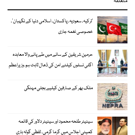
متعلقہ
‘ترکیہ، سعودیہ، پاکستان، اسلامی دنیا کے نگہبان’،
خصوصی نغمہ جاری
حرمین شریفین کے سائے میں طے پانے والا معاہدہ
اگلی نسلوں کیلئے امن کی ڈھال ثابت ہو، وزیراعظم
ملک بھر کے صارفین کیلیے بجلی مہنگی
سینیٹر طلحہ محمود اور سینیٹر دلاور کی قائمہ
کمیٹی اجلاس میں گرما گرمی، لفظی گولہ باری