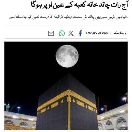
آج رات چاند خانہ کعبہ کے عین اوپر ہوگا
دنیا میں کہیں سے بھی چاند کی سمت دیکھ کر قبلہ کا درست تعین کیا جا سکتا ہے
ویب ڈیسک
February 28, 2026