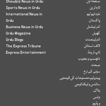
صفحۂ اول
Showbiz News in Urdu
تازہ ترین
Sports News in Urdu
غزہ لہو لہو
International News in
پاکستان
Urdu
انٹر نیشنل
Business News in Urdu
کھیل
Urdu Magazine
انٹرٹینمنٹ
Urdu Blogs
لائف اسٹائل
The Express Tribune
ٹاپ ٹرینڈ
Express Entertainment
دلچسپ و عجیب
صحت
سونے کے نرخ
پیٹرولیم مصنوعات کی قیمتیں
سائنس و ٹیکنالوجی
بلاگ
بزنس
ویڈیوز