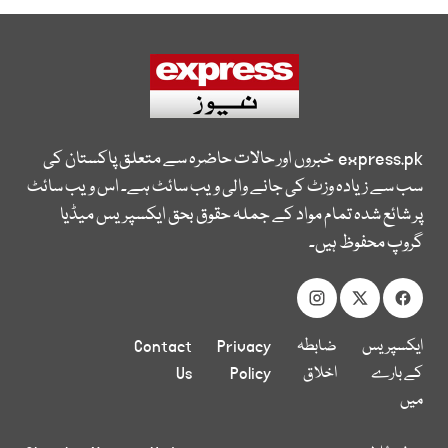
express.pk
خبروں اور حالات حاضرہ سے متعلق پاکستان کی
سب سے زیادہ وزٹ کی جانے والی ویب سائٹ ہے۔ اس ویب سائٹ
پر شائع شدہ تمام مواد کے جملہ حقوق بحق ایکسپریس میڈیا
گروپ محفوظ ہیں۔
ایکسپریس
ضابطہ
Privacy
Contact
کے بارے
اخلاق
Policy
Us
میں