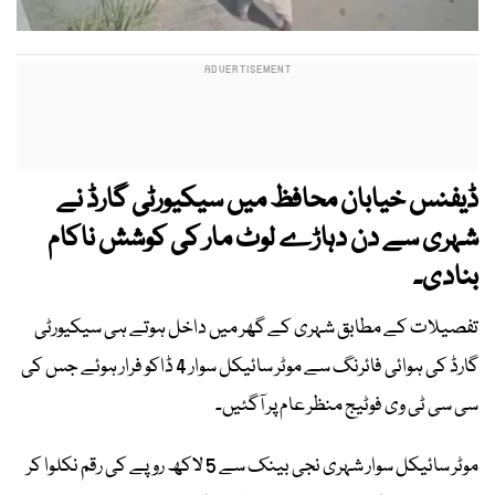
ڈیفنس خیابان محافظ میں سیکیورٹی گارڈ نے
شہری سے دن دہاڑے لوٹ مار کی کوشش ناکام
بنادی۔
تفصیلات کے مطابق شہری کے گھر میں داخل ہوتے ہی سیکیورٹی
گارڈ کی ہوائی فائرنگ سے موٹر سائیکل سوار 4 ڈاکو فرار ہوئے جس کی
سی سی ٹی وی فوٹیج منظر عام پر آگئیں۔
موٹر سائیکل سوار شہری نجی بینک سے 5 لاکھ روپے کی رقم نکلوا کر