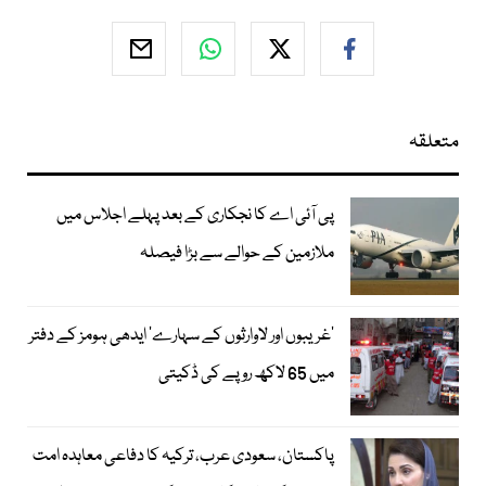
متعلقہ
پی آئی اے کا نجکاری کے بعد پہلے اجلاس میں
ملازمین کے حوالے سے بڑا فیصلہ
’غریبوں اور لاوارثوں کے سہارے‘ ایدھی ہومز کے دفتر
میں 65 لاکھ روپے کی ڈکیتی
پاکستان، سعودی عرب، ترکیہ کا دفاعی معاہدہ امت