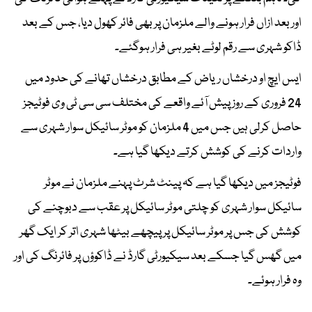
اور بعد ازاں فرار ہونے والے ملزمان پر بھی فائر کھول دیا، جس کے بعد
ڈاکو شہری سے رقم لوٹے بغیر ہی فرار ہوگئے۔
ایس ایچ او درخشاں ریاض کے مطابق درخشاں تھانے کی حدود میں
24 فروری کے روز پیش آئے واقعے کی مختلف سی سی ٹی وی فوٹیجز
حاصل کرلی ہیں جس میں 4 ملزمان کو موٹر سائیکل سوار شہری سے
واردات کرنے کی کوشش کرتے دیکھا گیا ہے۔
فوٹیجز میں دیکھا گیا ہے کہ پینٹ شرٹ پہنے ملزمان نے موٹر
سائیکل سوار شہری کو چلتی موٹر سائیکل پر عقب سے دبوچنے کی
کوشش کی جس پر موٹر سائیکل پر پیچھے بیٹھا شہری اتر کر ایک گھر
میں گھس گیا جسکے بعد سیکیورٹی گارڈ نے ڈاکوؤں پر فائرنگ کی اور
وہ فرار ہوئے۔