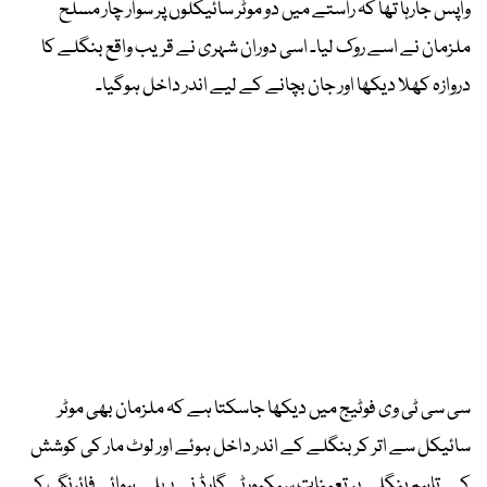
واپس جارہا تھا کہ راستے میں دو موٹر سائیکلوں پر سوار چار مسلح
ملزمان نے اسے روک لیا۔ اسی دوران شہری نے قریب واقع بنگلے کا
دروازہ کھلا دیکھا اور جان بچانے کے لیے اندر داخل ہوگیا۔
سی سی ٹی وی فوٹیج میں دیکھا جاسکتا ہے کہ ملزمان بھی موٹر
سائیکل سے اتر کر بنگلے کے اندر داخل ہوئے اور لوٹ مار کی کوشش
کی۔ تاہم بنگلے پر تعینات سیکیورٹی گارڈ نے پہلے ہوائی فائرنگ کی