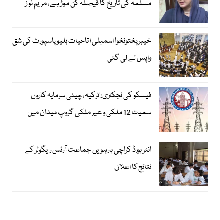
مسلمہ کی تاریخ کا فیصلہ کن موڑ ہے، مریم نواز
خیبرپختونخوا اسمبلی؛ تاحیات بلیو پاسپورٹ کی شق
واپس لے لی گئی
فیسکو کی نجکاری: ترکیہ، چینی سرمایہ کاروں
سمیت 12 ملکی و غیر ملکی گروپ میدان میں
انٹر بورڈ کراچی بارہویں جماعت آرٹس ریگولر کے
نتائج کا اعلان