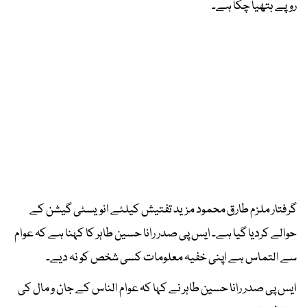
روپے ہتھیا چکا ہے۔
گرفتار ملزم طارق محمود مزید تفتیش کیلئے انویسٹی گیشن کے
حوالے کردیا گیا ہے۔ ایس پی صدر رانا حسین طاہر کا کہنا ہے کہ عوام
سے التماس ہے اپنی خفیہ معلومات کسی شخص کو نہ دیے۔
ایس پی صدر رانا حسین طاہر نے کہا کہ عوام الناس کے جان و مال کی