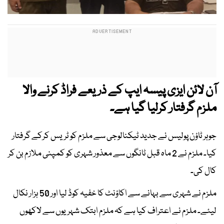
آن لائن ایزی پیسہ ایپ کے ذریعے فراڈ کرنے والا
ملزم گرفتار کرلیا گیا ہے۔
جوہر ٹاؤن پولیس نے جدید ٹیکنالوجی سے ملزم کو ٹریس کرکے گرفتار
کیا۔ ملزم نے 2 ماہ قبل ٹانگوں سے معذور شہری کو کمپنی ملازم بن کر
کال کی۔
ملزم نے شہری سے بہانے سے اکاؤنٹ کا خفیہ کوڈ لیا اور 50 ہزار نکال
لیئے۔ ملزم نے اعتراف کیا ہے کہ ملزم ابتک شہریوں سے لاکھوں