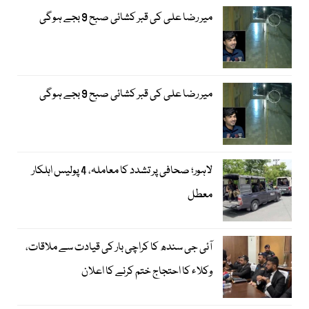
میر رضا علی کی قبر کشائی صبح 9 بجے ہوگی
میر رضا علی کی قبر کشائی صبح 9 بجے ہوگی
لاہور؛ صحافی پر تشدد کا معاملہ، 4 پولیس اہلکار
معطل
آئی جی سندھ کا کراچی بار کی قیادت سے ملاقات،
وکلاء کا احتجاج ختم کرنے کا اعلان