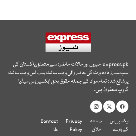
express.pk
خبروں اور حالات حاضرہ سے متعلق پاکستان کی
سب سے زیادہ وزٹ کی جانے والی ویب سائٹ ہے۔ اس ویب سائٹ
پر شائع شدہ تمام مواد کے جملہ حقوق بحق ایکسپریس میڈیا
گروپ محفوظ ہیں۔
ایکسپریس
ضابطہ
Privacy
Contact
کے بارے
اخلاق
Policy
Us