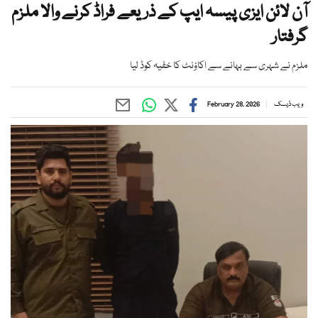
آن لائن ایزی پیسہ ایپ کے ذریعے فراڈ کرنے والا ملزم
گرفتار
ملزم نے شہری سے بہانے سے اکاؤنٹ کا خفیہ کوڈ لیا
ویب ڈیسک
February 28, 2026