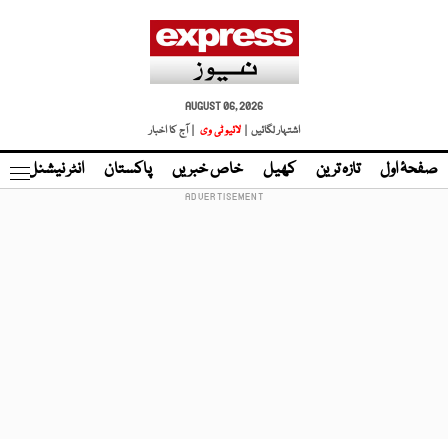
AUGUST 06, 2026
اشتہار لگائیں |
لائیو ٹی وی
| آج کا اخبار
صفحۂ اول
تازہ ترین
کھیل
خاص خبریں
پاکستان
انٹر نیشنل
ٹا