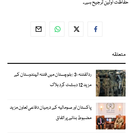
حفاظت اولین ترجیح ہے۔
متعلقہ
ردالفتنہ-3 : بلوچستان میں فتنہ الہندوستان کے
مزید 12 دہشت گرد ہلاک
پاکستان اور صومالیہ کے درمیان دفاعی تعاون مزید
مضبوط بنانے پر اتفاق