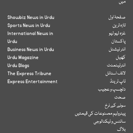
میں
صفحۂ اول
Showbiz News in Urdu
تازہ ترین
Sports News in Urdu
غزہ لہو لہو
International News in
پاکستان
Urdu
انٹر نیشنل
Business News in Urdu
کھیل
Urdu Magazine
انٹرٹینمنٹ
Urdu Blogs
لائف اسٹائل
The Express Tribune
ٹاپ ٹرینڈ
Express Entertainment
دلچسپ و عجیب
صحت
سونے کے نرخ
پیٹرولیم مصنوعات کی قیمتیں
سائنس و ٹیکنالوجی
بلاگ