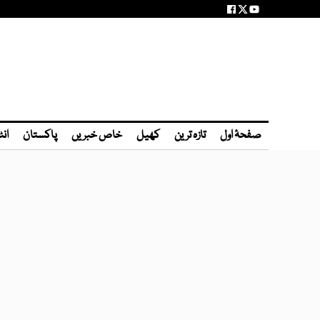
صفحۂ اول
تازہ ترین
کھیل
خاص خبریں
پاکستان
انٹ