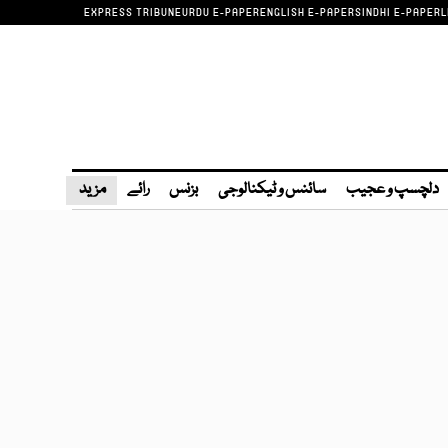
EXPRESS TRIBUNE
URDU E-PAPER
ENGLISH E-PAPER
SINDHI E-PAPER
L
دلچسپ و عجیب
سائنس و ٹیکنالوجی
بزنس
رائے
مزید