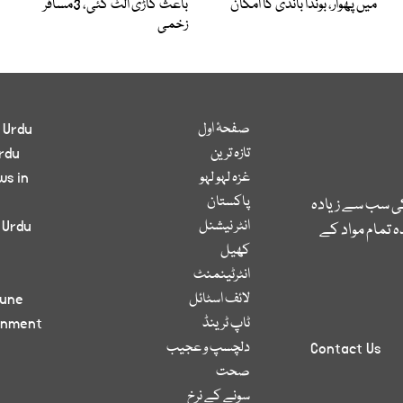
میں پھوار، بوندا باندی کا امکان
باعث گاڑی الٹ گئی، 3مسافر
زخمی
صفحۂ اول
 Urdu
تازہ ترین
rdu
غزہ لہو لہو
ws in
پاکستان
کی سب سے زیادہ
انٹر نیشنل
 Urdu
 تمام مواد کے
کھیل
انٹرٹینمنٹ
لائف اسٹائل
bune
ٹاپ ٹرینڈ
inment
دلچسپ و عجیب
Contact Us
صحت
سونے کے نرخ