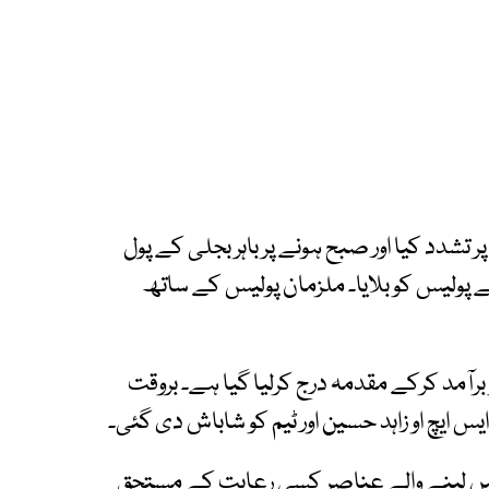
ر تشدد کیا اور صبح ہونے پر باہر بجلی کے پول
ت خراب ہونے پر 15 پر کال کر کے پولیس کو بلایا۔ ملزمان پولیس کے ساتھ
برآمد کرکے مقدمہ درج کرلیا گیا ہے۔ بروقت
یس ایچ او زاہد حسین اور ٹیم کو شاباش دی گئی۔
ھ میں لینے والے عناصر کسی رعایت کے مستحق