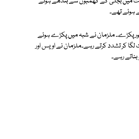
 حالت میں بجلی کے کھمبوں سے بندھے ہوئے
ے ہوئے تھے۔
چور پکڑے۔ ملزمان نے شبہ میں پکڑے ہوئے
لت لگا کر تشدد کرتے رہے۔ملزمان نے اویس اور
و بناتے رہے۔