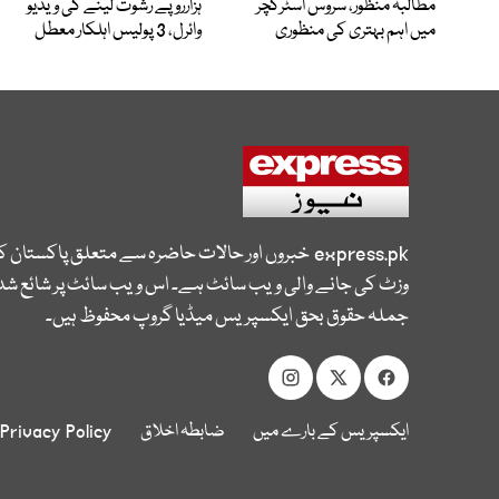
مطالبہ منظور، سروس اسٹرکچر
ہزارروپے رشوت لینے کی ویڈیو
میں اہم بہتری کی منظوری
وائرل، 3 پولیس اہلکار معطل
express.pk
خبروں اور حالات حاضرہ سے متعلق پاکستان 
وزٹ کی جانے والی ویب سائٹ ہے۔ اس ویب سائٹ پر شائع شدہ
جملہ حقوق بحق ایکسپریس میڈیا گروپ محفوظ ہیں۔
ایکسپریس کے بارے میں
ضابطہ اخلاق
Privacy Policy