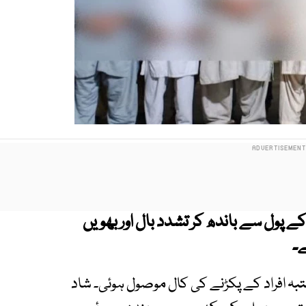
ے پول سے باندھ کر تشدد بال اور بھویں
بق شاد باغ پولیس کو 15 پر دو مشتبہ افراد کے پکڑنے کی کال موصول ہوئی۔ شاد