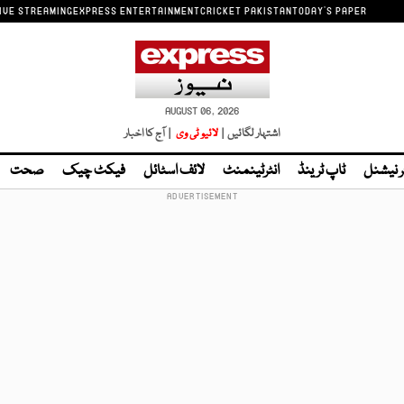
IVE STREAMING
EXPRESS ENTERTAINMENT
CRICKET PAKISTAN
TODAY'S PAPER
AUGUST 06, 2026
اشتہار لگائیں |
لائیو ٹی وی
| آج کا اخبار
ر نیشنل
ٹاپ ٹرینڈ
انٹرٹینمنٹ
لائف اسٹائل
فیکٹ چیک
صحت