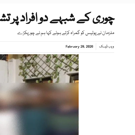
چوری کے شبہے دو افراد پر تشدد کرنے وال
ملزمان نے پولیس کو گمراہ کرتے ہوئے کہا ہم نے چور پکڑے
ویب ڈیسک
February 28, 2026