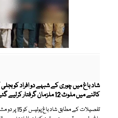
شاد باغ میں چوری کے شبہے دو افراد کو بجلی ک
کاٹنے میں ملوث 12 ملزمان گرفتار کرلیے گئے۔
تفصیلات کے مطا