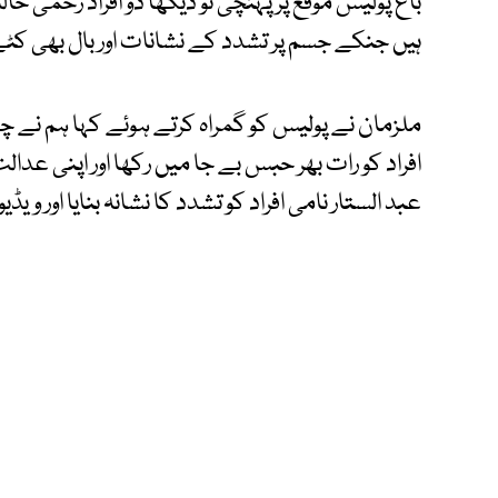
باغ پولیس موقع پر پہنچی تو دیکھا دو افراد زخمی
ہیں جنکے جسم پر تشدد کے نشانات اور بال بھی کٹ
ملزمان نے پولیس کو گمراہ کرتے ہوئے کہا ہم نے 
افراد کو رات بھر حبس بے جا میں رکھا اور اپنی عدا
عبد الستار نامی افراد کو تشدد کا نشانہ بنایا اور ویڈی