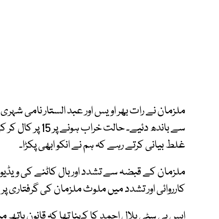
ملزمان نے رات بھر اویس اور عبد الستار نامی شہری پ
سے باندھ دئیے۔ حال
غلط بیانی کرتے رہے کہ ہم نے انکو ابھی پکڑا۔
ملزمان کے قبضہ سے تشدد اور بال کاٹنے کی ویڈیو 
کارروائی اور تشدد میں ملوث ملزمان کی گرفتاری پر ا
ایس پی سٹی بلال احمد کا کہنا تھا کہ قانون ہات