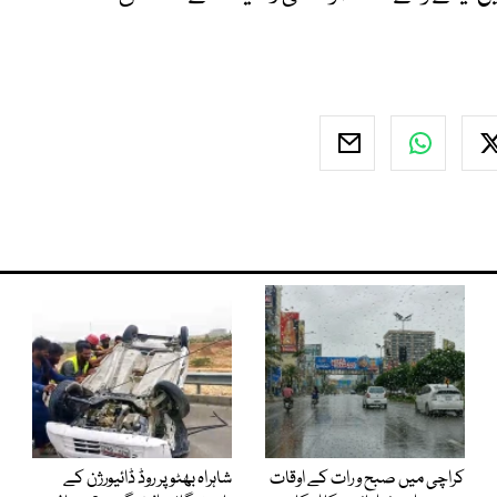
کراچی میں صبح و رات کے اوقات
شاہراہ بھٹو پر روڈ ڈائیورژن کے