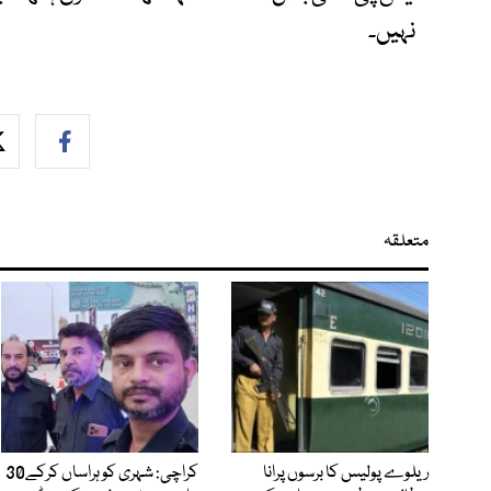
نہیں۔
متعلقہ
ریلوے پولیس کا برسوں پرانا
کراچی: شہری کو ہراساں کرکے30