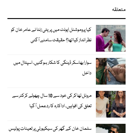
متعلقہ
کیا پروموشنل ایونٹ میں پریتی زنٹا نے عامر خان کو
نظر انداز کیا تھا؟ حقیقت سامنے آگئی
سوارا بھاسکر ڈینگی کا شکار ہوگئیں، اسپتال میں
داخل
مرونل ٹھاکر کی خود سے 10 سال چھوٹے کرکٹر سے
تعلق کی افواہیں، اداکارہ کا ردعمل آگیا
سلمان خان کے گھر کی سیکیورٹی پر تعینات پولیس