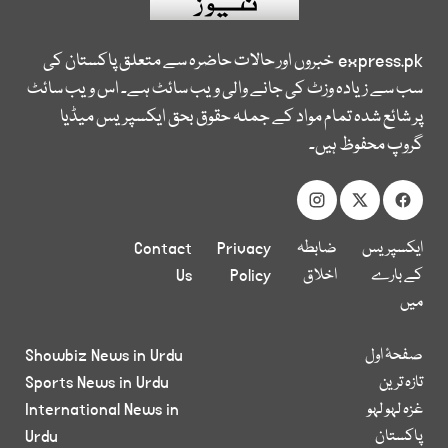
express.pk
خبروں اور حالات حاضرہ سے متعلق پاکستان کی
سب سے زیادہ وزٹ کی جانے والی ویب سائٹ ہے۔ اس ویب سائٹ
پر شائع شدہ تمام مواد کے جملہ حقوق بحق ایکسپریس میڈیا
گروپ محفوظ ہیں۔
ایکسپریس
ضابطہ
Privacy
Contact
کے بارے
اخلاق
Policy
Us
میں
صفحۂ اول
Showbiz News in Urdu
تازہ ترین
Sports News in Urdu
غزہ لہو لہو
International News in
پاکستان
Urdu