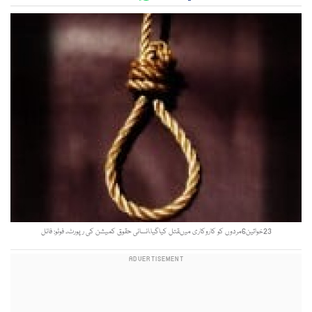
23خواتین6مردوں کو کاروکاری میںقتل کیاگیا،انسانی حقوق کمیشن کی رپورٹ۔ فوٹو: فائل