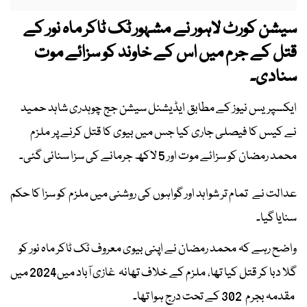
سیشن کورٹ لاہور نے مشہور ٹک ٹاکر ماہ نور کے
قتل کے جرم میں اس کے خاوند کو سزائے موت
سنادی۔
ایکسپریس نیوز کے مطابق ایڈیشنل سیشن جج چوہدری شاہد حمید
نے کیس کا فیصلی جاری کیا جس میں بیوی کا قتل کرنے پر ملزم
محمد رمضان کو سزائے موت اور 5 لاکھ جرمانے کی سزا سنائی گئی۔
عدالت نے تمام تر شواہد اور گواہوں کی روشنی میں ملزم کو سزا کا حکم
سنایا گیا۔
واضح رہے کہ محمد رمضان نے اپنی بیوی معروف ٹک ٹاکر ماہ نور کو
گلا دبا کر قتل کیا تھا، ملزم کے خلاف تھانہ غازی آباد میں2024 میں
مقدمہ بجرم 302 کے تحت درج ہوا تھا۔