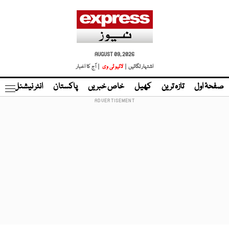
AUGUST 09, 2026
اشتہار لگائیں |
لائیو ٹی وی
| آج کا اخبار
صفحۂ اول
تازہ ترین
کھیل
خاص خبریں
پاکستان
انٹر نیشنل
ٹا