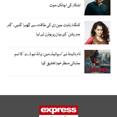
اہلکار کی اچانک موت
کنگنا رناوت جین زی کی طاقت سے گھبرا گئیں، ’گٹر
جنریشن‘ کے بیان پر یوٹرن لے لیا
ٹام ہالینڈ نے ’اسپائیڈر مین: برانڈ نیو ڈے‘ کا اہم
جذباتی منظر خود تخلیق کیا