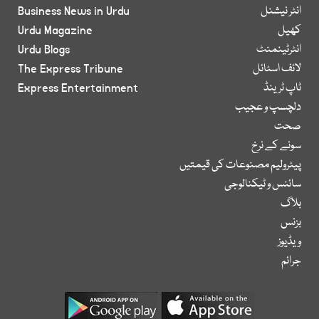
انٹر نیشنل
Business News in Urdu
کھیل
Urdu Magazine
انٹرٹینمنٹ
Urdu Blogs
لائف اسٹائل
The Express Tribune
ٹاپ ٹرینڈ
Express Entertainment
دلچسپ و عجیب
صحت
سونے کے نرخ
پیٹرولیم مصنوعات کی قیمتیں
سائنس و ٹیکنالوجی
بلاگ
بزنس
ویڈیوز
جرائم