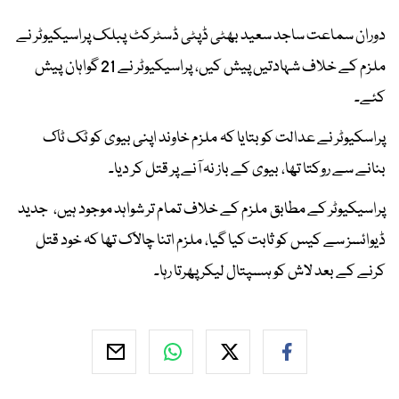
دوران سماعت ساجد سعید بھٹی ڈپٹی ڈسٹرکٹ پبلک پراسیکیوٹر نے
ملزم کے خلاف شہادتیں پیش کیں، پراسیکیوٹر نے 21 گواہان پیش
کئے۔
پراسکیوٹر نے عدالت کو بتایا کہ ملزم خاوند اپنی بیوی کو ٹک ٹاک
بنانے سے روکتا تھا، بیوی کے باز نہ آنے پر قتل کر دیا۔
پراسیکیوٹر کے مطابق ملزم کے خلاف تمام تر شواہد موجود ہیں، جدید
ڈیوائسز سے کیس کو ثابت کیا گیا، ملزم اتنا چالاک تھا کہ خود قتل
کرنے کے بعد لاش کو ہسپتال لیکر پھرتا رہا۔