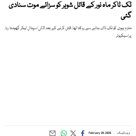
ٹک ٹاکر ماہ نور کے قاتل شوہر کو سزائے موت سنادی
گئی
ملزم بیوی کو ٹک ٹاک بنانے سے روکتا تھا، قتل کرنے کے بعد لاش اسپتال لیکر گھومتا رہا،
پراسیکیوٹر
ویب ڈیسک
February 28, 2026