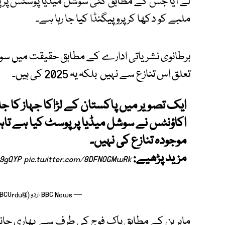
لے آیا جس کے مطابق کئی سوشل میڈیا پوسٹس پر پ
ملبے کو دکھا کر پروپیگنڈا کیا جا رہا ہے۔
برطانوی نشریاتی ادارے کے مطابق حقیقت میں سوشل
تعلق اس تنازع سے نہیں بلکہ یہ 2025 کی ہیں۔
ایک تصویر میں پاکستان کے لڑاکا جہاز کا جلت
اکاؤنٹس نے سوشل میڈیا پر پوسٹ کیا ہے تاہم
موجودہ تنازع کی نہیں۔
مزید پڑھیے:
y9gQYP
pic.twitter.com/8DFNOGMwRk
— BBC News اردو (@BBCUrdu)
ماہرین کے مطابق پاک فوج کی طرف سے بھاری جانی 