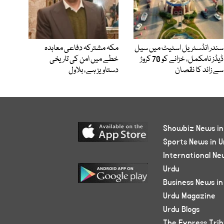
سندر انڈسٹریل اسٹیٹ میں سیل
مکہ مشترکہ دفاعی معاہدہ
ڈیڈز نامکمل، خزانے کو 70 کروڑ
خطے میں امن کی تاریخی
سے زائد کا نقصان
دستاویز ہے، بلاول
Showbiz News in
Sports News in U
International Ne
Urdu
Business News in
Urdu Magazine
Urdu Blogs
The Express Tri