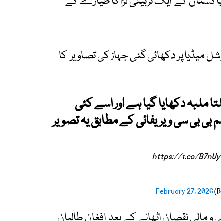
اکستان کے ایک تربیتی لڑاکا طیارے کے
 میڈیا پر دکھائی گئی جہاز کی تصاویر کا
ا ملبہ دکھایا گیا ہے اور اسے کئی
 بی بی سی ویریفائی کے مطابق یہ تصویر
https://t.co/B7nU
February 27, 2026
و مالی نقصان اٹھانے کے بعد افغان طالبان