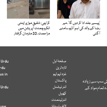
’پیسے جلد ادا کر دوں گا‘، میر
کراچی: شفیق موڑ پر اینٹی
رضا کے والد کی اہم آڈیو سامنے
انکروچمنٹ آپریشن میں
آگئی
مزاحمت، 33 ملزمان گرفتار
صفحۂ اول
 Urdu
تازہ ترین
rdu
غزہ لہو لہو
ws in
پاکستان
کی سب سے زیادہ
انٹر نیشنل
 Urdu
 تمام مواد کے
کھیل
انٹرٹینمنٹ
لائف اسٹائل
bune