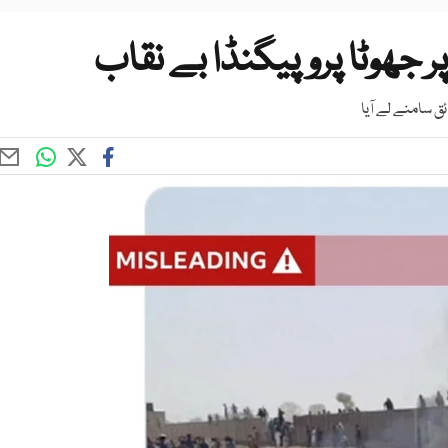
ر جھوٹا پروپیگنڈا بے نقاب
سامنے لے آیا