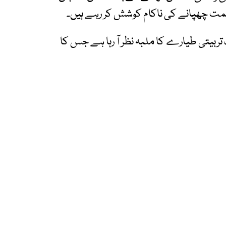
یمت چھپانے کی ناکام کوشش کر رہے ہیں۔
ہے جس میں ایک تربیتی طیارے کا ملبہ نظر آ رہا ہے جس کا