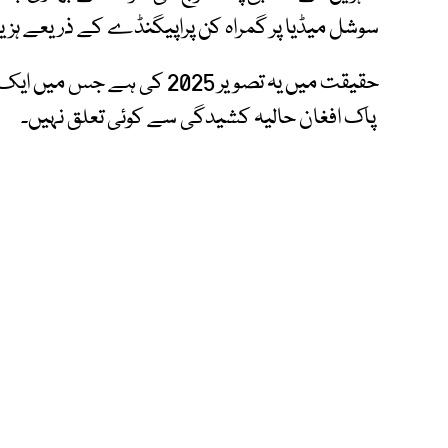
سوشل میڈیا پر گمراہ کن پراپیگنڈے کے ذریعے ہز
حقیقت میں یہ تصویر 2025 کی 
پاک افغان حالیہ کشیدگی سے کوئی تعلق نہیں۔