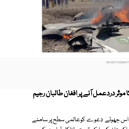
وثر دردعمل آنے پر افغان طالبان رجیم
ن کے اس جھوٹے دعوے کوعالمی سطح پر سامنے