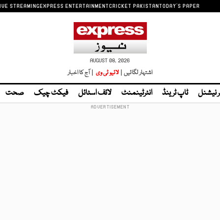
IVE STREAMING
EXPRESS ENTERTAINMENT
CRICKET PAKISTAN
TODAY'S PAPER
AUGUST 08, 2026
اشتہار لگائیں |
لائیو ٹی وی
| آج کا اخبار
ر نیشنل
ٹاپ ٹرینڈ
انٹرٹینمنٹ
لائف اسٹائل
فیکٹ چیک
صحت