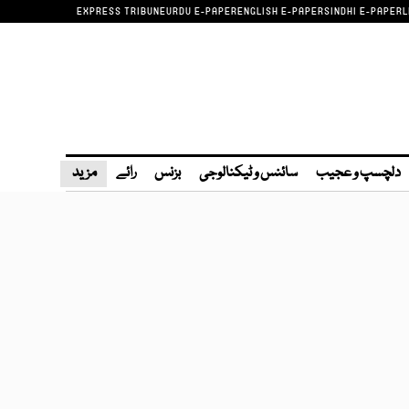
EXPRESS TRIBUNE
URDU E-PAPER
ENGLISH E-PAPER
SINDHI E-PAPER
L
دلچسپ و عجیب
سائنس و ٹیکنالوجی
بزنس
رائے
مزید