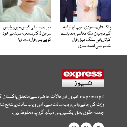
پاکستان، سعودی عرب اور ترکیہ
میر رضا علی کیس میں پولیس
کے درمیان مکہ دفاعی معاہدے
سرجن ڈاکٹر سمعیہ سید نے خود
کو تاریخی سنگ میل قرار،
کو بے بس قرار دے دیا
خصوصی نغمہ جاری
express.pk
خبروں اور حالات حاضرہ سے متعلق پاکستان 
وزٹ کی جانے والی ویب سائٹ ہے۔ اس ویب سائٹ پر شائع شدہ
جملہ حقوق بحق ایکسپریس میڈیا گروپ محفوظ ہیں۔