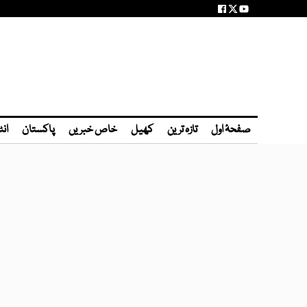
صفحۂ اول
تازہ ترین
کھیل
خاص خبریں
پاکستان
انٹ