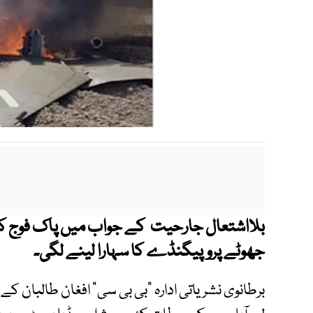
بلااشتعال جارحیت کے جواب میں پاک فوج کا م
جھوٹے پروپیگنڈے کا سہارا لینے لگی۔
برطانوی نشریاتی ادارہ "بی بی سی" افغان طالبا