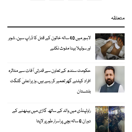
متعلقہ
لاہور میں 40 سالہ خاتون کے قتل کا ڈراپ سین، شوہر
اور سوتیلا بیٹا ملوث نکلے
حکومت سندھ کے تعاون سے قدرتی آفات سے متاثرہ
افراد کیلئے گھر تعمیر کر رہے ہیں، وزیراعلیٰ گلگت
بلتستان
راولپنڈی میں والد کے ساتھ گاڑی میں بیٹھنے کے
دوران 6 سالہ بچی پراسرار طور پر لاپتا