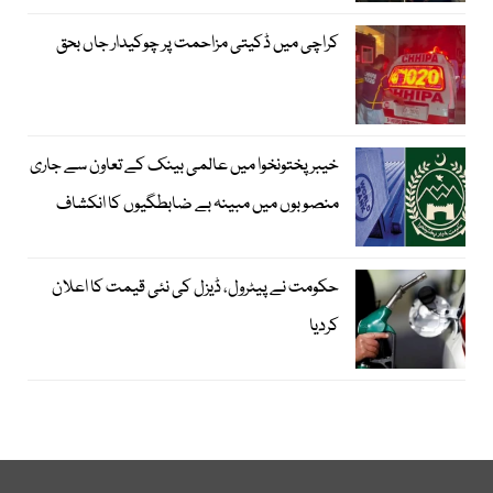
کراچی میں ڈکیتی مزاحمت پر چوکیدار جاں بحق
خیبرپختونخوا میں عالمی بینک کے تعاون سے جاری
منصوبوں میں مبینہ بے ضابطگیوں کا انکشاف
حکومت نے پیٹرول، ڈیزل کی نئی قیمت کا اعلان
کردیا