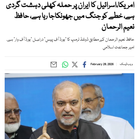
امریکا،اسرائیل کا ایران پر حملہ کھلی دہشت گردی
ہے، خطے کو جنگ میں جھونکاجا رہا ہے، حافظ
نعیم الرحمان
حافظ نعیم الرحمان کے مطابق ڈونلڈ ٹرمپ کا “بورڈ آف پیس” دراصل “بورڈ آف وار” ہے،
امیر جماعت اسلامی
ویب ڈیسک
February 28, 2026