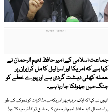
جماعت اسلامی کے امیر حافظ نعیم الرحمان نے
کہا ہے کہ امریکا اور اسرائیل کا مل کر ایران پر
حملہ کھلی دہشت گردی ہے اور پورے خطے کو
جنگ میں جھونکا جا رہا ہے۔
انہوں نے کہا کہ ایک مرتبہ پھر امریکہ نے مذاکرات کو دھوکے کے طور
پر استعمال کیا۔ حافظ نعیم الرحمان کے مطابق ڈونلڈ ٹرمپ کا “بورڈ