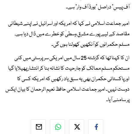
آف پیس” دراصل “بورڈ آف وار” ہے۔
امیر جماعت اسلامی نے کہا کہ امریکہ اور اسرائیل نے اپنے شیطانی
مقاصد کے لیے پورے مشرقِ وسطیٰ کو خطرے میں ڈال دیا ہے،
مسلم حکمرانوں کو آنکھیں کھولنا ہوں گی۔
ان کا کہنا تھا کہ گزشتہ 25 سال میں امریکی سرپرستی میں کئی
مستحکم مسلم ممالک کو جارحیت کا نشانہ بنا کر انتشار پھیلایا گیا
اور پاکستانی حکمران بھی یہ سبق یاد رکھیں کہ امریکہ کسی کا
دوست نہیں۔ امیر جماعت اسلامی حافظ نعیم الرحمان کا بیان ایکس
پر سامنے آیا۔