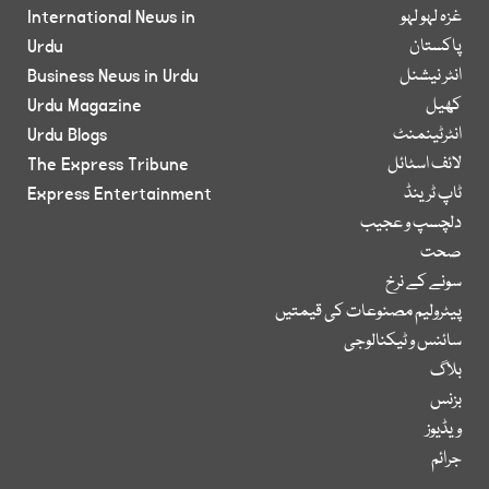
غزہ لہو لہو
International News in
پاکستان
Urdu
انٹر نیشنل
Business News in Urdu
کھیل
Urdu Magazine
انٹرٹینمنٹ
Urdu Blogs
لائف اسٹائل
The Express Tribune
ٹاپ ٹرینڈ
Express Entertainment
دلچسپ و عجیب
صحت
سونے کے نرخ
پیٹرولیم مصنوعات کی قیمتیں
سائنس و ٹیکنالوجی
بلاگ
بزنس
ویڈیوز
جرائم