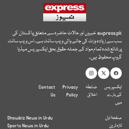
express.pk
خبروں اور حالات حاضرہ سے متعلق پاکستان کی
سب سے زیادہ وزٹ کی جانے والی ویب سائٹ ہے۔ اس ویب سائٹ
پر شائع شدہ تمام مواد کے جملہ حقوق بحق ایکسپریس میڈیا
گروپ محفوظ ہیں۔
ایکسپریس
ضابطہ
Privacy
Contact
کے بارے
اخلاق
Policy
Us
میں
صفحۂ اول
Showbiz News in Urdu
تازہ ترین
Sports News in Urdu