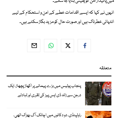
میں پائیدار امن کو یقینی بنایا جا سکے۔
انہوں نے کہا کہ ایسے اقدامات خطے کے امن و استحکام کے لیے
انتہائی خطرناک ہیں اور صورت حال کو مزید بگاڑ سکتے ہیں۔
متعلقہ
پنجاب پولیس میں بڑے پیمانے پر اکھاڑ پچھاڑ، ایک
درجن سے زائد ڈی ایس پیز کی تقرری اور تبادلے
راولپنڈی، دو دکانوں میں اچانک آگ بھڑک اٹھی،