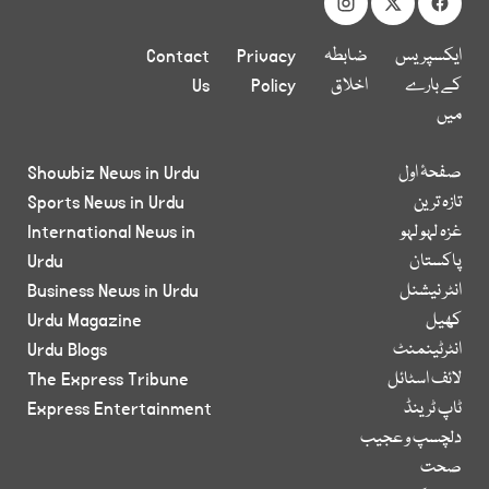
ایکسپریس
ضابطہ
Privacy
Contact
کے بارے
اخلاق
Policy
Us
میں
صفحۂ اول
Showbiz News in Urdu
تازہ ترین
Sports News in Urdu
غزہ لہو لہو
International News in
پاکستان
Urdu
انٹر نیشنل
Business News in Urdu
کھیل
Urdu Magazine
انٹرٹینمنٹ
Urdu Blogs
لائف اسٹائل
The Express Tribune
ٹاپ ٹرینڈ
Express Entertainment
دلچسپ و عجیب
صحت