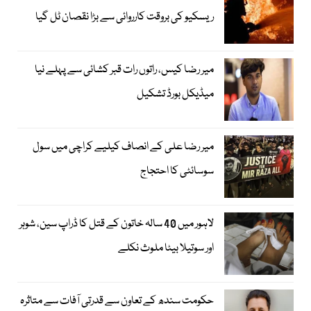
ریسکیو کی بروقت کارروائی سے بڑا نقصان ٹل گیا
میر رضا کیس، راتوں رات قبر کشائی سے پہلے نیا
میڈیکل بورڈ تشکیل
میر رضا علی کے انصاف کیلیے کراچی میں سول
سوسائٹی کا احتجاج
لاہور میں 40 سالہ خاتون کے قتل کا ڈراپ سین، شوہر
اور سوتیلا بیٹا ملوث نکلے
حکومت سندھ کے تعاون سے قدرتی آفات سے متاثرہ