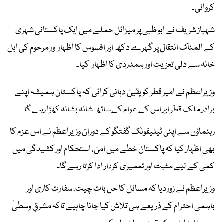
کروائی۔
شہباز شریف نے ابو ظبی پر میزائل حملے میں ایک پاکستانی شہری
کے المناک انتقال پر گہرے دکھ اور افسوس کا اظہار اور مرحوم کی اہل
خانہ سے دلی تعزیت اور ہمدردی کا اظہار کیا۔
وزیراعظم نے امیر قطر کو یقین دہانی کرائی کہ پاکستان ہمیشہ اپنے
برادر ملک قطر اور اس کے عوام کے ساتھ شانہ بشانہ کھڑا رہے گا۔
رہنماؤں سے اپنی ٹیلیفونک گفتگو کے دوران وزیراعظم نے اس عزم کا
بھی اظہار کیا کہ پاکستان خطے میں امن، استحکام اور کشیدگی میں
کمی کے لیے مثبت اور تعمیری کردار ادا کرتا رہے گا۔
وزیراعظم نے زور دیا کہ مسائل کا حل بات چیت، سفارت کاری اور
باہمی احترام کے ذریعے ہی تلاش کیا جانا چاہیے تاکہ مشرقِ وسطیٰ