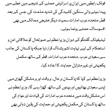
فونک رابطوں میں ایران پر اسرائیلی حملے کے نتیجے میں خطے میں
پیدا ہونے والی سنگین کشیدگی کی شدید مذمت کی، جس کے بعد
قطر، متحدہ عرب امارات سمیت دیگر خلیجی ممالک میں بھی
افسوسناک حملے رونما ہوئے۔
ٹیلیفونک گفتگو کے دوران وزیراعظم نے صورتحال کو علاقائی امن و
استحکام کے لیے نہایت تشویشناک قرار دیا جبکہ پاکستان کی جانب
سے سعودی عرب ، متحدہ عرب امارات، قطر کے ساتھ مکمل
یکجہتی اور غیر متزلزل حمایت کا اعادہ کیا۔
وزیراعظم نے کہا کہ پاکستان ہر حال، ہر وقت اور ہر مشکل گھڑی میں
اپنے سعودی بھائیوں اور بہنوں کے ساتھ کھڑا رہے گا۔ وزیراعظم نے
اس مشکل وقت میں متحدہ عرب امارات کی قیادت اور عوام کی
ساتھ پاکستان کی مکمل یکجہتی اور حمایت کی یقین دہانی بھی