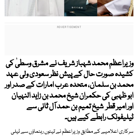
وزیراعظم محمد شہباز شریف نے مشرق وسطیٰ کی
کشیدہ صورت حال کے پیش نظر سعودی ولی عہد
محمد بن سلمان، متحدہ عرب امارات کے صدر اور
ابو ظہبی کی حکمران شیخ محمد بن زاید النہیان
اور امیر قطر شیخ تمیم بن حمد آل ثانی سے
ٹیلیفونک رابطے کیے ہیں۔
سرکاری اعلامیے کے مطابق وزیراعظم نے تینوں رہنماؤں سے ٹیلی