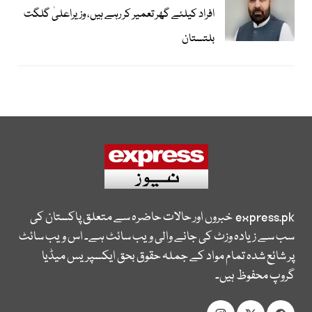
افراد کیلئے گھر تعمیر کر رہے ہیں، وزیراعلیٰ گلگت
بلتستان
express.pk
خبروں اور حالات حاضرہ سے متعلق پاکستان کی
سب سے زیادہ وزٹ کی جانے والی ویب سائٹ ہے۔ اس ویب سائٹ
پر شائع شدہ تمام مواد کے جملہ حقوق بحق ایکسپریس میڈیا
گروپ محفوظ ہیں۔