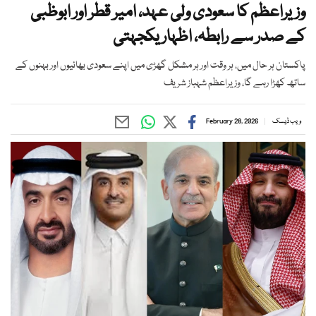
وزیراعظم کا سعودی ولی عہد، امیر قطر اور ابوظبی
کے صدر سے رابطہ، اظہار یکجہتی
پاکستان ہر حال میں، ہر وقت اور ہر مشکل گھڑی میں اپنے سعودی بھائیوں اور بہنوں کے
ساتھ کھڑا رہے گا، وزیراعظم شہباز شریف
ویب ڈیسک
February 28, 2026