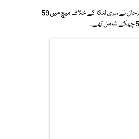
سپر ایٹ مرحلے میں پاکستانی کھلاڑی صاحبزادہ فرحان نے سری لنکا کے خلاف میچ میں 59