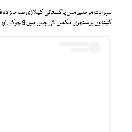
گیندوں پر سنچری مکمل کی جس میں 9 چوکے اور 5 چھکے شامل تھے۔