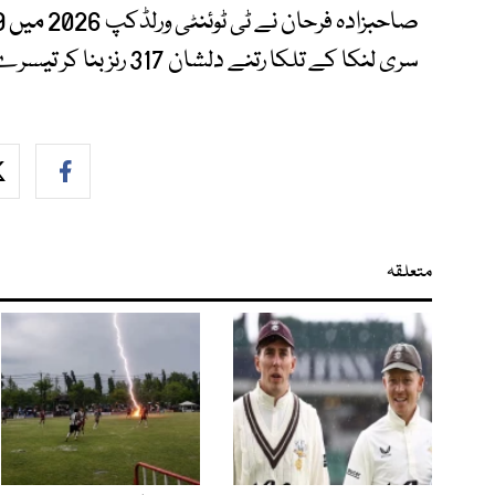
سری لنکا کے تلکا رتنے دلشان 317 رنز بنا کر تیسرے نمبر پر موجود ہیں۔
متعلقہ