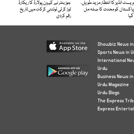
ویسٹ انڈیز کا انتظار مزید طویل،
جوز بٹلر نے کیرون پولارڈ کا ریکارڈ
پاکستان کو محنت کا صلہ مل
توڑ کر ٹی ٹوئنٹی کرکٹ میں تاریخ
گیا
رقم کردی
Showbiz News in
Sports News in U
International Ne
Urdu
Business News in
Urdu Magazine
Urdu Blogs
The Express Tri
Express Enterta