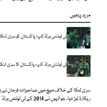
مزید پڑھیں
ٹی ٹوئنٹی ورلڈکپ: پاکستان کو سری لنک
ٹی ٹوئنٹی ورلڈ کپ: پاکستان کا سری لنکا کو 213 رنز کا
ریکارڈ توڑ دیا۔ جو انہوں نے 2014 کے ٹی ٹوئنٹی ورلڈ کپ میں قائم کیا تھا۔