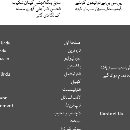
پی سی بی نے دو ٹیموں کو نئے
سابق بنگلادیشی کپتان شکیب
ڈومیسٹک سیزن سے باہر کردیا
الحسن کے آبائی گھر پر حملہ،
آگ لگا دی گئی
صفحۂ اول
 Urdu
تازہ ترین
rdu
غزہ لہو لہو
ws in
پاکستان
کی سب سے زیادہ
انٹر نیشنل
 Urdu
 تمام مواد کے
کھیل
انٹرٹینمنٹ
لائف اسٹائل
bune
ٹاپ ٹرینڈ
inment
دلچسپ و عجیب
Contact Us
صحت
سونے کے نرخ