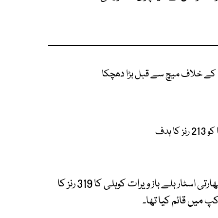
ا کے خلاف میچ سے قبل بڑا دھچکا
 ہدف
سری لنکا کے خلاف میچ میں صاحبزادہ فرحان نے بھارتی اسٹار بلے باز ویرات کوہلی کا 319 رنز کا