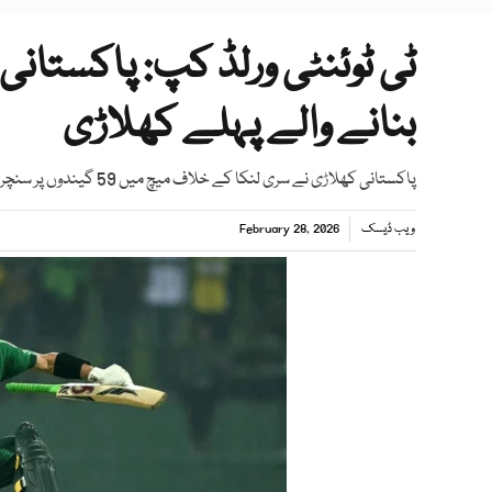
ٹی ٹوئنٹی ورلڈ کپ: پاکستانی 
بنانے والے پہلے کھلاڑی
پاکستانی کھلاڑی نے سری لنکا کے خلاف میچ میں 59 گیندوں پر سنچری مکمل کی جس میں 9 چوکے اور 5 چھکے شامل تھے
ویب ڈیسک
February 28, 2026