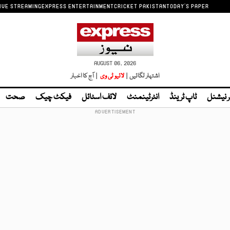
IVE STREAMING
EXPRESS ENTERTAINMENT
CRICKET PAKISTAN
TODAY'S PAPER
AUGUST 06, 2026
اشتہار لگائیں |
لائیو ٹی وی
| آج کا اخبار
ر نیشنل
ٹاپ ٹرینڈ
انٹرٹینمنٹ
لائف اسٹائل
فیکٹ چیک
صحت