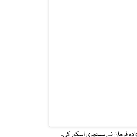
دہ فرحان نے سینچری اسکور کی۔