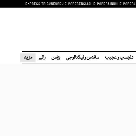
EXPRESS TRIBUNE
URDU E-PAPER
ENGLISH E-PAPER
SINDHI E-PAPER
L
دلچسپ و عجیب
سائنس و ٹیکنالوجی
بزنس
رائے
مزید