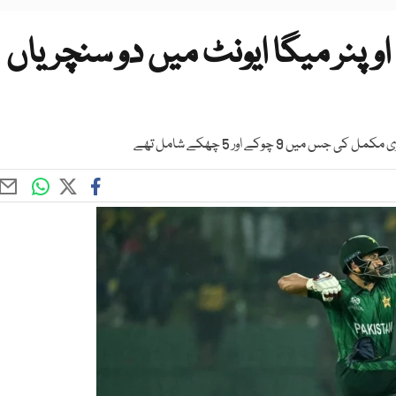
اوپنر میگا ایونٹ میں دو سنچریاں