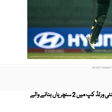
پاکستان کے اوپنر بیٹر صاحبزادہ فرحان ٹی ٹوئنٹی ورلڈ کپ میں 2 سنچریاں بنانے والے