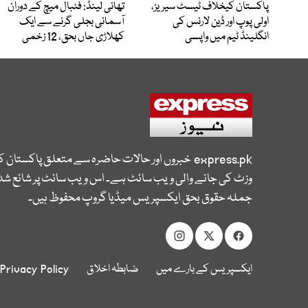
پاکستان کیخلاف ٹیسٹ سیریز،
تھائی لینڈ: فٹبال میچ کے دوران
اولی پوپ اور ڈین لارنس کی
آسمانی بجلی گرنے سے ایک
انگلینڈ ٹیم میں واپسی
کھلاڑی جاں بحق، 12 زخمی
express.pk
خبروں اور حالات حاضرہ سے متعلق پاکستان 
وزٹ کی جانے والی ویب سائٹ ہے۔ اس ویب سائٹ پر شائع شدہ
جملہ حقوق بحق ایکسپریس میڈیا گروپ محفوظ ہیں۔
ایکسپریس کے بارے میں
ضابطہ اخلاق
Privacy Policy