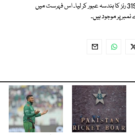
صاحبزادہ فرحان نے ٹی ٹوئنٹی ورلڈکپ 2026 میں 319 رنز کا ہندسہ عبور کر لیا۔ اس فہرست میں