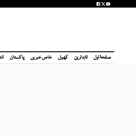
صفحۂ اول
تازہ ترین
کھیل
خاص خبریں
پاکستان
انٹ