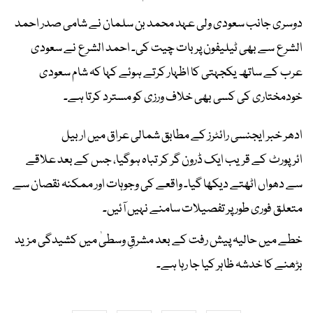
دوسری جانب سعودی ولی عہد محمد بن سلمان نے شامی صدر احمد
الشرع سے بھی ٹیلیفون پر بات چیت کی۔ احمد الشرع نے سعودی
عرب کے ساتھ یکجہتی کا اظہار کرتے ہوئے کہا کہ شام سعودی
خودمختاری کی کسی بھی خلاف ورزی کو مسترد کرتا ہے۔
ادھر خبر ایجنسی رائٹرز کے مطابق شمالی عراق میں اربیل
ائرپورٹ کے قریب ایک ڈرون گر کر تباہ ہوگیا، جس کے بعد علاقے
سے دھواں اٹھتے دیکھا گیا۔ واقعے کی وجوہات اور ممکنہ نقصان سے
متعلق فوری طور پر تفصیلات سامنے نہیں آئیں۔
خطے میں حالیہ پیش رفت کے بعد مشرقِ وسطیٰ میں کشیدگی مزید
بڑھنے کا خدشہ ظاہر کیا جا رہا ہے۔