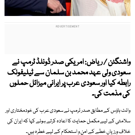
واشنگٹن / ریاض: امریکی صدر ڈونلڈ ٹرمپ نے
سعودی ولی عہد محمد بن سلمان سے ٹیلیفونک
رابطہ کیا اور سعودی عرب پر ایرانی میزائل حملوں
کی مذمت کی۔
وائٹ ہاؤس کے مطابق صدر ٹرمپ نے سعودی عرب کی خودمختاری اور
سلامتی کے لیے مکمل حمایت کا اعادہ کرتے ہوئے کہا کہ ایران کی
خلاف ورزیاں خطے کے امن و استحکام کے لیے خطرہ ہیں۔