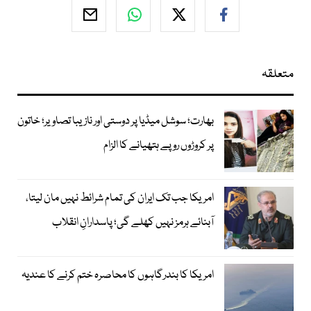
متعلقہ
بھارت؛ سوشل میڈیا پر دوستی اور نازیبا تصاویر؛ خاتون
پر کروڑوں روپے ہتھیانے کا الزام
امریکا جب تک ایران کی تمام شرائط نہیں مان لیتا،
آبنائے ہرمز نہیں کھلے گی؛ پاسدارانِ انقلاب
امریکا کا بندرگاہوں کا محاصرہ ختم کرنے کا عندیہ