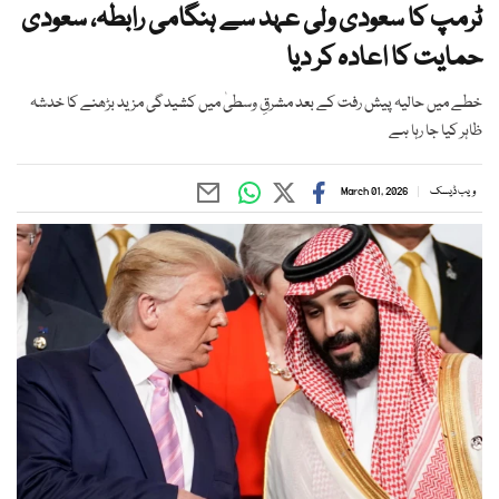
ٹرمپ کا سعودی ولی عہد سے ہنگامی رابطہ، سعودی
حمایت کا اعادہ کر دیا
خطے میں حالیہ پیش رفت کے بعد مشرقِ وسطیٰ میں کشیدگی مزید بڑھنے کا خدشہ
ظاہر کیا جا رہا ہے
ویب ڈیسک
March 01, 2026