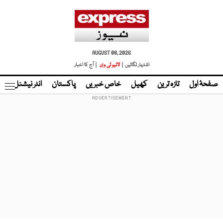
AUGUST 08, 2026
اشتہار لگائیں |
لائیو ٹی وی
| آج کا اخبار
صفحۂ اول
تازہ ترین
کھیل
خاص خبریں
پاکستان
انٹر نیشنل
ٹا