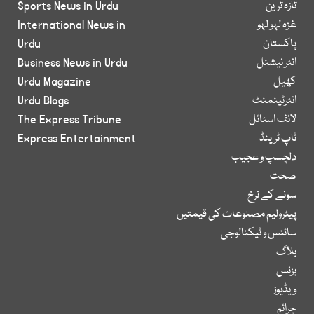
تازہ ترین
Sports News in Urdu
غزہ لہو لہو
International News in
پاکستان
Urdu
انٹر نیشنل
Business News in Urdu
کھیل
Urdu Magazine
انٹرٹینمنٹ
Urdu Blogs
لائف اسٹائل
The Express Tribune
ٹاپ ٹرینڈ
Express Entertainment
دلچسپ و عجیب
صحت
سونے کے نرخ
پیٹرولیم مصنوعات کی قیمتیں
سائنس و ٹیکنالوجی
بلاگ
بزنس
ویڈیوز
جرائم