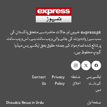
express.pk
خبروں اور حالات حاضرہ سے متعلق پاکستان کی
سب سے زیادہ وزٹ کی جانے والی ویب سائٹ ہے۔ اس ویب سائٹ
پر شائع شدہ تمام مواد کے جملہ حقوق بحق ایکسپریس میڈیا
گروپ محفوظ ہیں۔
ایکسپریس
ضابطہ
Privacy
Contact
کے بارے
اخلاق
Policy
Us
میں
صفحۂ اول
Showbiz News in Urdu