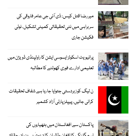
میر رضا قتل کیس: ڈی آئی جی عامر فاروقی کی
سربراہی میں نئی تحقیقاتی کمیٹی تشکیل، نوٹی
فکیشن جاری
پرائیویٹ اسکولز ایسوسی ایشن کا راولپنڈی ڈویژن میں
تعلیمی ادارے فوری کھولنے کا مطالبہ
ن لیگ کو زبردستی جتوایا جا رہا ہے شفاف تحقیقات
کرائی جائیں، پیپلز پارٹی آزاد کشمیر
پاکستان سے افغانستان میں ہتھیاروں کی
اسمگلنگ کا افغان طالبان کا دعویٰ بے بنیاد، حقائق