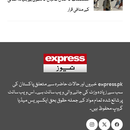
کے منافی قرار
express.pk
خبروں اور حالات حاضرہ سے متعلق پاکستان کی
سب سے زیادہ وزٹ کی جانے والی ویب سائٹ ہے۔ اس ویب سائٹ
پر شائع شدہ تمام مواد کے جملہ حقوق بحق ایکسپریس میڈیا
گروپ محفوظ ہیں۔