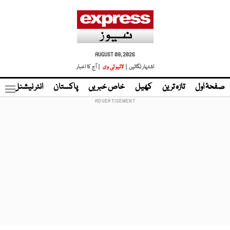
AUGUST 09, 2026
اشتہار لگائیں |
لائیو ٹی وی
| آج کا اخبار
صفحۂ اول
تازہ ترین
کھیل
خاص خبریں
پاکستان
انٹر نیشنل
ٹا