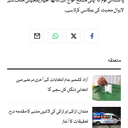
پاکستانی قوم کا اپنی مسلح افواج کے ساتھ اظہار یکجہتی ملک سے
لازوال محبت کی عکاسی کرتا ہے۔
متعلقہ
آزاد کشمیر عام انتخابات کے آخری مرحلے میں
انتخابی دنگل کل سجے گا
ملتان: لڑکے اور لڑکی کی لاشیں ملنے کا مقدمہ درج،
تحقیقات کا آغاز