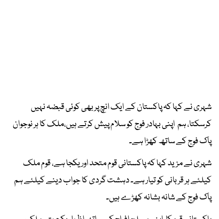
شہری نے کہا کہ پاکستان کے ایک انچ پر بھی کوئی قبضہ نہیں
کرسکتا، ہم اپنی بہادر فوج کو سلام پیش کرتے ہیں،ملک کا ہر نوجوان
پاک فوج کے ساتھ کھڑا ہے۔
شہری نے مزید کہا کہ پاکستانی قوم متحد اور یکجا ہے، قوم ملک
کیلئے ہر قربانی کو تیار ہے۔ دہشت گردی کا جواب دینے کیلئے ہم
پاک فوج کے شانہ بشانہ کھڑے ہیں۔