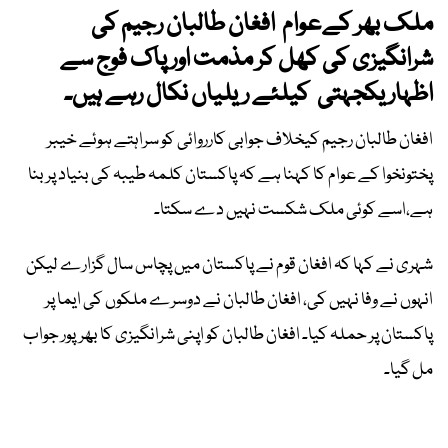
ملک بھر کےعوام افغان طالبان رجیم کی
شرانگیزی کی کھل کر مذمت اور پاک فوج سے
اظہار یکجہتی کیلئے ریلیاں نکال رہے ہیں۔
افغان طالبان رجیم کیخلاف جوابی کارروائی کو سراہتے ہوئے خیبر
پختونخوا کے عوام کا کہنا ہے کہ پاکستان کلمہ طیبہ کی بنیاد پر بنا
ہے،اسے کوئی ملک شکست نہیں دے سکتا۔
شہری نے کہا کہ افغان قوم نے پاکستان میں پچاس سال گزارے لیکن
انہوں نے وفا نہیں کی، افغان طالبان نے دوسرے ملکوں کی ایما پر
پاکستان پر حملہ کیا۔ افغان طالبان کو اپنی شرانگیزی کا بھرپور جواب
مل گیا۔