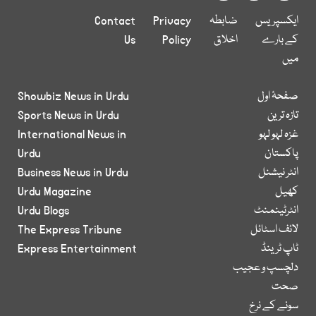
ایکسپریس
ضابطہ
Privacy
Contact
کے بارے
اخلاق
Policy
Us
میں
صفحۂ اول
Showbiz News in Urdu
تازہ ترین
Sports News in Urdu
غزہ لہو لہو
International News in
پاکستان
Urdu
انٹر نیشنل
Business News in Urdu
کھیل
Urdu Magazine
انٹرٹینمنٹ
Urdu Blogs
لائف اسٹائل
The Express Tribune
ٹاپ ٹرینڈ
Express Entertainment
دلچسپ و عجیب
صحت
سونے کے نرخ