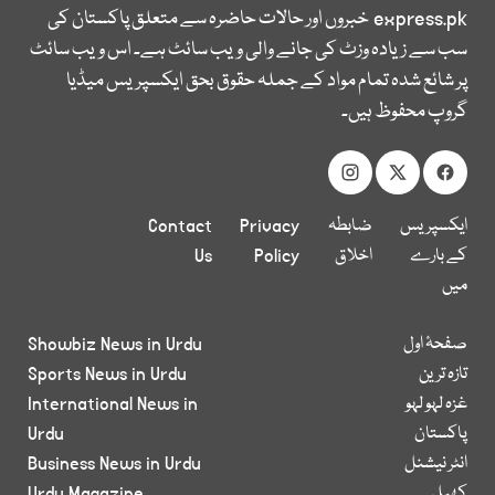
express.pk
خبروں اور حالات حاضرہ سے متعلق پاکستان کی
سب سے زیادہ وزٹ کی جانے والی ویب سائٹ ہے۔ اس ویب سائٹ
پر شائع شدہ تمام مواد کے جملہ حقوق بحق ایکسپریس میڈیا
گروپ محفوظ ہیں۔
ایکسپریس
ضابطہ
Privacy
Contact
کے بارے
اخلاق
Policy
Us
میں
صفحۂ اول
Showbiz News in Urdu
تازہ ترین
Sports News in Urdu
غزہ لہو لہو
International News in
پاکستان
Urdu
انٹر نیشنل
Business News in Urdu
کھیل
Urdu Magazine