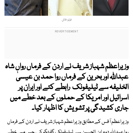
فوٹو: فائل
وزیراعظم شہباز شریف نے اردن کے فرماں رواں شاہ
عبداللہ اور بحرین کے فرماں روا حمد بن عیسیٰ
الخلیفہ سے ٹیلیفونک رابطے کئے اور ایران پر
اسرائیل اور امریکا کے حملوں کے بعد خطے میں
جاری کشیدگی پر تشویش کا اظہار کیا۔
وزیراعظم آفس کے مطابق وزیراعظم شہباز شریف نے اردن کے فرماں
روا عبداللہ دوم ابن الحسین سے ٹیلیفونک گفتگو کی، جس میں خطے