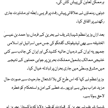
ہر ممکن تعاون کی پیش کش کی۔
دونوں رہنماؤں نے علاقائی پیش رفت پر قریبی رابطہ اور مشاورت جاری
رکھنے پر اتفاق کیا۔
بعد ازاں وزیراعظم شہبازشریف نے بحرین کے فرماں روا حمد بن عیسیٰ
الخلیفہ سے بھی ٹیلیفونک گفتگو کی جس میں اسرائیل اور اسلامی
جمہوریہ ایران کے درمیان حالیہ کشیدگی اور ایران کی جانب سے کئی
خلیجی ممالک بشمول مملکت بحرین پر جوابی حملوں کے نتیجے
میں مشرق وسطیٰ میں جاری بحران پر تبادلہ خیال کیا۔
وزیراعظم نے کہا کہ اس طرح کی بلا اشتعال جارحیت سے صورت حال
مزید خراب ہوتی ہے اور پورے خطے کے امن و استحکام کو خطرہ
لاحق ہوتا ہے۔
شہباز شریف نے بحرین کی قیادت کو یقین دلایا کہ پاکستان بحرین اور