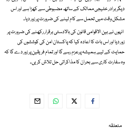
دیگر برادر خلیجی ممالک کے ساتھ مضبوطی سے کھڑا ہے اور اس
مشکل وقت میں تحمل سے کام لینے کی ضرورت پر زور دیا۔
انہوں نے بین الاقوامی قانون کی بالادستی برقرار رکھنے کی ضرورت پر
زور دیا اور اس بات کا اعادہ کیا کہ پاکستان امن کی کوششوں کی
حمایت کے لیے ہمیشہ پرعزم رہے گا اور تمام فریقین پر زور دے گا کہ
وہ سفارت کاری سے بحران کا مذاکراتی حل تلاش کریں۔
متعلقہ