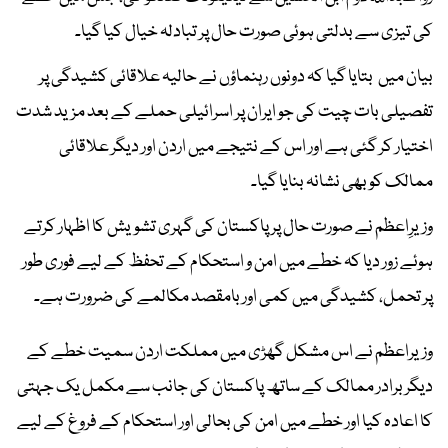
کی تیزی سے بدلتی ہوئی صورت حال پر تبادلہ خیال کیا گیا۔
بیان میں بتایا گیا کہ دونوں رہنماؤں نے حالیہ علاقائی کشیدگی پر
تفصیلی بات چیت کی جو ایران پر اسرائیلی حملے کے بعد مزید شدت
اختیار کر گئی ہے اور اس کے نتیجے میں اردن اور دیگر علاقائی
ممالک کو بھی نشانہ بنایا گیا۔
وزیرِاعظم نے صورت حال پر پاکستان کی گہری تشویش کا اظہار کرتے
ہوئے زور دیا کہ خطے میں امن و استحکام کے تحفظ کے لیے فوری طور
پر تحمل، کشیدگی میں کمی اور بامقصد مکالمے کی ضرورت ہے۔
وزیراعظم نے اس مشکل گھڑی میں مملکت اردن سمیت خطے کے
دیگر برادر ممالک کے ساتھ پاکستان کی جانب سے مکمل یک جہتی
کا اعادہ کیا اور خطے میں امن کی بحالی اور استحکام کے فروغ کے لیے