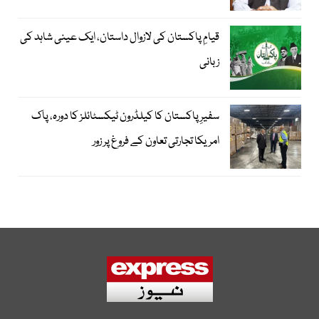
قیامِ پاکستان کی لازوال داستان، ایک عینی شاہد کی
زبانی
سفیرِ پاکستان کا کیلڈرون ٹیکسٹائلز کا دورہ، پاک
امریکا تجارتی تعاون کے فروغ پر زور