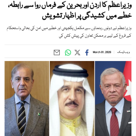
وزیراعظم کا اردن اور بحرین کے فرماں روا سے رابطہ،
خطے میں کشیدگی پر اظہار تشویش
وزیراعظم نے دونوں رہنماؤں سے مکمل یکجہتی اور خطے میں امن کی بحالی واستحکام
کے فروغ کے لیے ہر ممکن تعاون کی پیش کش کی
ویب ڈیسک
March 01, 2026