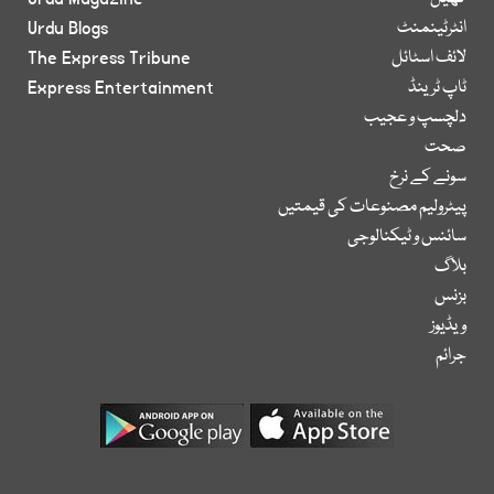
انٹرٹینمنٹ
Urdu Blogs
لائف اسٹائل
The Express Tribune
ٹاپ ٹرینڈ
Express Entertainment
دلچسپ و عجیب
صحت
سونے کے نرخ
پیٹرولیم مصنوعات کی قیمتیں
سائنس و ٹیکنالوجی
بلاگ
بزنس
ویڈیوز
جرائم