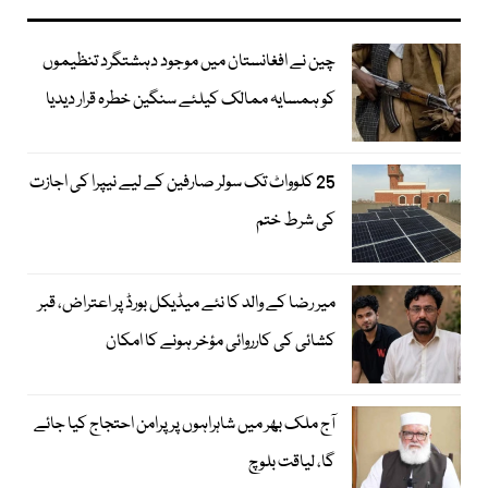
چین نے افغانستان میں موجود دہشتگرد تنظیموں
کو ہمسایہ ممالک کیلئے سنگین خطرہ قرار دیدیا
25 کلوواٹ تک سولر صارفین کے لیے نیپرا کی اجازت
کی شرط ختم
میر رضا کے والد کا نئے میڈیکل بورڈ پر اعتراض، قبر
کشائی کی کارروائی مؤخر ہونے کا امکان
آج ملک بھر میں شاہراہوں پر پرامن احتجاج کیا جائے
گا، لیاقت بلوچ