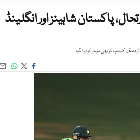
ل، پاکستان شاہینز اور انگلینڈ
ٹریننگ کیمپ کو بھی مؤخر کر دیا گیا