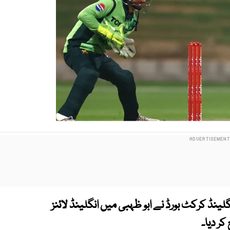
نڈ کرکٹ بورڈ نے ابو ظہبی میں انگلینڈ لائنز
ر دیا۔