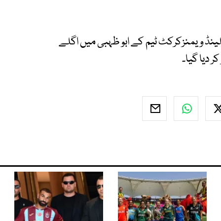
ینڈ ویمنزکرکٹ ٹیم کے ابو ظہبی میں اگلے
 دیا گیا۔