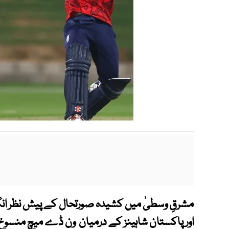
مشرقِ وسطیٰ میں کشیدہ صورتحال کے پیش نظر انگلی
اور پاکستان شاہینز کے درمیان ون ڈے میچ منسوخ ک