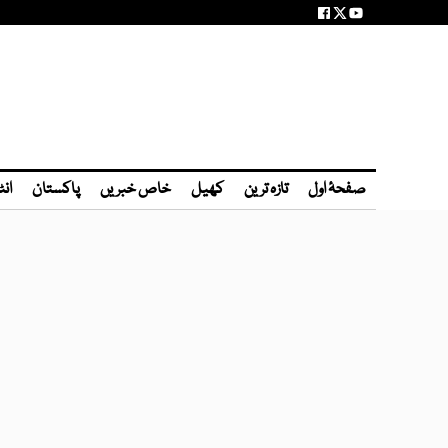
صفحۂ اول
تازہ ترین
کھیل
خاص خبریں
پاکستان
انٹ