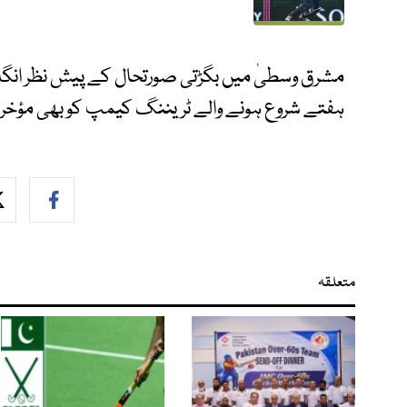
مشرق وسطیٰ میں بگڑتی صورتحال کے پیش نظر انگل
ہفتے شروع ہونے والے ٹریننگ کیمپ کو بھی مؤخر کر
متعلقہ