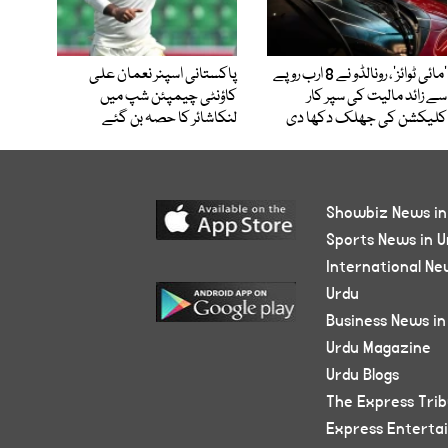
’مائی ٹوائز‘، رونالڈو نے 8 ارب روپے
پاکستانی اسپنر نعمان علی
سے زائد مالیت کی سپر کار
کاؤنٹی چیمپئن شپ میں
کلیکشن کی جھلک دکھا دی
لنکاشائر کا حصہ بن گئے
Showbiz News in
Sports News in U
International Ne
Urdu
Business News in
Urdu Magazine
Urdu Blogs
The Express Tri
Express Enterta