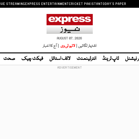
IVE STREAMING
EXPRESS ENTERTAINMENT
CRICKET PAKISTAN
TODAY'S PAPER
AUGUST 07, 2026
اشتہار لگائیں |
لائیو ٹی وی
| آج کا اخبار
ر نیشنل
ٹاپ ٹرینڈ
انٹرٹینمنٹ
لائف اسٹائل
فیکٹ چیک
صحت