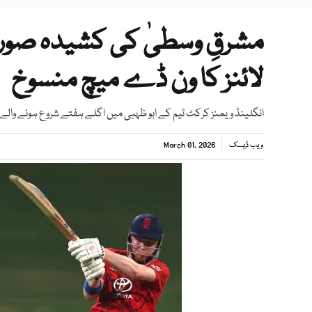
مشرقِ وسطیٰ کی کشیدہ صورتحا
لائنز کا ون ڈے میچ منسوخ
انگلینڈ ویمنز کرکٹ ٹیم کے ابو ظہبی میں اگلے ہفتے شروع ہونے والے 
ویب ڈیسک
March 01, 2026