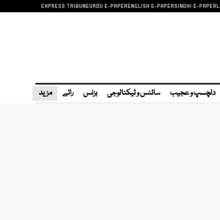
EXPRESS TRIBUNE
URDU E-PAPER
ENGLISH E-PAPER
SINDHI E-PAPER
L
دلچسپ و عجیب
سائنس و ٹیکنالوجی
بزنس
رائے
مزید