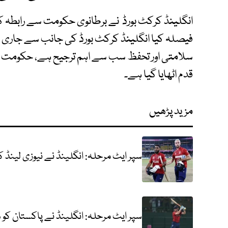
انگلینڈ کرکٹ بورڈ نے برطانوی حکومت سے رابطہ ک
فیصلہ کیا انگلینڈ کرکٹ بورڈ کی جانب سے جاری ب
سلامتی اور تحفظ سب سے اہم ترجیح ہے، حکومت او
قدم اٹھایا گیا ہے۔
مزید پڑھیں
سپر ایٹ مرحلہ: انگلینڈ نے نیوزی لینڈ کو 4 وکٹوں سے شکست دی
سپر ایٹ مرحلہ: انگلینڈ نے پاکستان کو