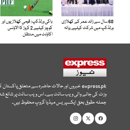
60 سال سے زائد عمر کے کھلاڑی
ہاکی ورلڈکپ: قومی کھلاڑیوں اور
ورلڈکپ میں شرکت کیلیے روانہ
کوچز کیلیے 2 کروڑ کا الاؤنس
اکاؤنٹ میں منتقل
express.pk
خبروں اور حالات حاضرہ سے متعلق پاکستان 
وزٹ کی جانے والی ویب سائٹ ہے۔ اس ویب سائٹ پر شائع شدہ
جملہ حقوق بحق ایکسپریس میڈیا گروپ محفوظ ہیں۔