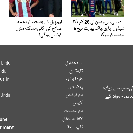
اے سی سی ویمن ٹی 20 کپ کا
لیور پول کے بعد فٹبالر محمد
شیڈول جاری، پاک بھارت میچ 5
صلاح کی اگلی ممکنہ منزل
ستمبر کو ہوگا
کونسی ہوگی؟
صفحۂ اول
 Urdu
تازہ ترین
rdu
غزہ لہو لہو
ws in
پاکستان
کی سب سے زیادہ
انٹر نیشنل
 Urdu
 تمام مواد کے
کھیل
انٹرٹینمنٹ
لائف اسٹائل
bune
ٹاپ ٹرینڈ
inment