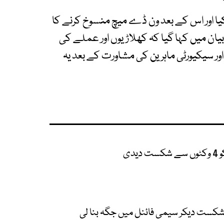
یا اور اس کے بعد ون ڈے میچ منسوخ کرنے کا
یان میں کہا گیا کہ کھلاڑیوں اور عملے کی
ر سیکیورٹی ماہرین کی مشاورت کے بعد یہ
دی
 شکست دیکر سیمی فائنل میں جگہ بنا لی