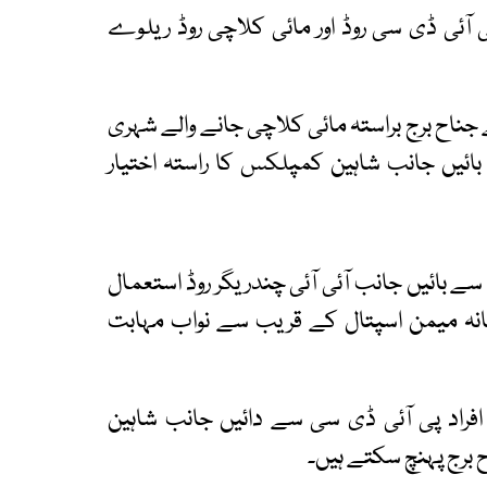
ی آئی ڈی سی روڈ اور مائی کلاچی روڈ ریلوے
جناح برج براستہ مائی کلاچی جانے والے شہری
ے بائیں جانب شاہین کمپلکس کا راستہ اختیار
سے بائیں جانب آئی آئی چندریگر روڈ استعمال
انہ میمن اسپتال کے قریب سے نواب مہابت
افراد پی آئی ڈی سی سے دائیں جانب شاہین
برج پہنچ سکتے ہیں۔