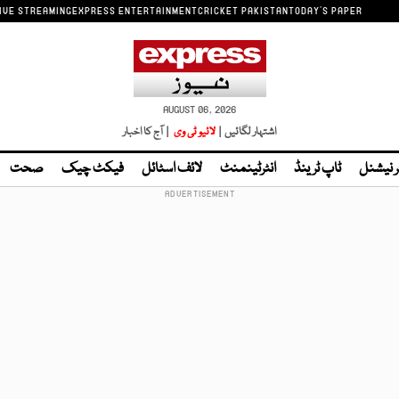
IVE STREAMING
EXPRESS ENTERTAINMENT
CRICKET PAKISTAN
TODAY'S PAPER
AUGUST 06, 2026
اشتہار لگائیں |
لائیو ٹی وی
| آج کا اخبار
ر نیشنل
ٹاپ ٹرینڈ
انٹرٹینمنٹ
لائف اسٹائل
فیکٹ چیک
صحت