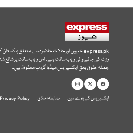
express.pk
خبروں اور حالات حاضرہ سے متعلق پاکستان 
وزٹ کی جانے والی ویب سائٹ ہے۔ اس ویب سائٹ پر شائع شدہ
جملہ حقوق بحق ایکسپریس میڈیا گروپ محفوظ ہیں۔
ایکسپریس کے بارے میں
ضابطہ اخلاق
Privacy Policy