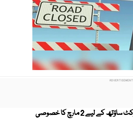
ترجمان کراچی ٹریفک پولیس نے ڈسٹرکٹ ساؤتھ کے لیے 2 مارچ کا خصوصی