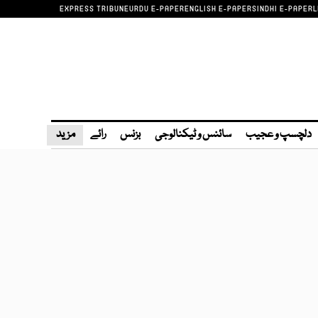
EXPRESS TRIBUNE
URDU E-PAPER
ENGLISH E-PAPER
SINDHI E-PAPER
L
دلچسپ و عجیب
سائنس و ٹیکنالوجی
بزنس
رائے
مزید