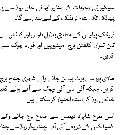
سیکیورٹی وجوہات کی بنا پر ایم ٹی خان روڈ سے پ
پھاٹک تک عام ٹریفک کے لیے بند رہے گا۔
ٹریفک پولیس کے مطابق بلاول ہاؤس اور کلفٹن سے 
تین تلوار، کلفٹن برج، میٹروپول اور فوارہ چوک س
کریں۔
ماڑی پور سے بوٹ بیسن جانے والے شہری جناح برج 
کریں، جبکہ آئی سی آئی چوک سے آنے والے کتی
خانجی روڈ کا راستہ اختیار کر سکتے ہیں۔
اسی طرح شاہراہ فیصل سے جناح برج جانے والے 
کمپلکس کے ذریعے آئی آئی چندریگر روڈ سے جناح 