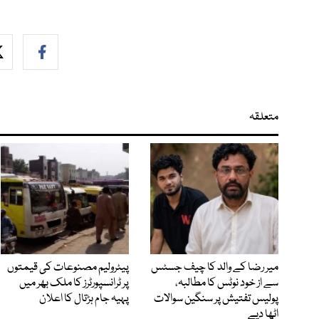
متعلقہ
میر رضا کے والد کا چیف جسٹس
پیٹرولیم مصنوعات کی قیمتوں
سے از خود نوٹس کا مطالبہ،
پر ٹرانسپورٹرز کا ملک بھر میں
پولیس تفتیش پر سنگین سوالات
پہیہ جام ہڑتال کا اعلان
اٹھا دیے