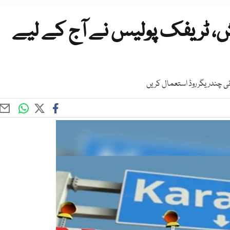
ش، ٹریفک پولیس نے آج کے لیے
ئی چندریگر روڈ استعمال کریں