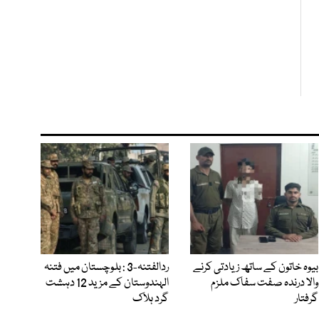
بیوہ خاتون کے ساتھ زیادتی کرنے
ردالفتنہ-3 : بلوچستان میں فتنہ
والا درندہ صفت سفاک ملزم
الہندوستان کے مزید 12 دہشت
گرفتار
گرد ہلاک