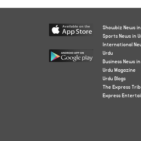
Showbiz News in
Sports News in U
International Ne
Urdu
Business News in
Urdu Magazine
Urdu Blogs
The Express Tri
Express Enterta