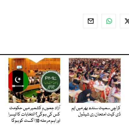
کراچی سمیت سندھ بھر میں ایم
آزاد جموں و کشمیر میں حکومت
ڈی کیٹ امتحان ری شیڈول
کس کی ہوگی؟ انتخابات کا تیسرا
اور اہم مرحلہ 10 اگست کو ہوگا