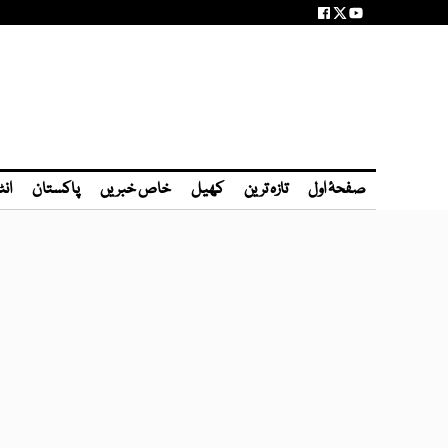
صفحۂ اول
تازہ ترین
کھیل
خاص خبریں
پاکستان
انٹ