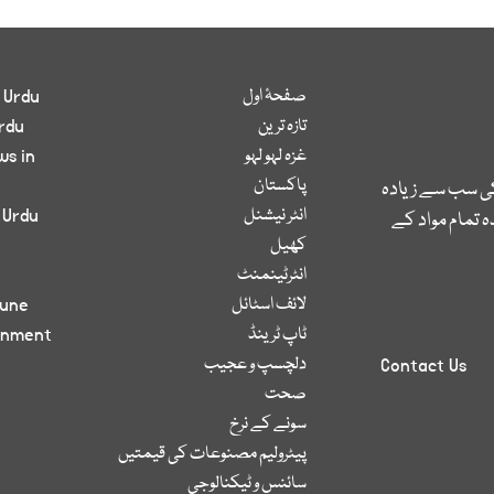
صفحۂ اول
 Urdu
تازہ ترین
rdu
غزہ لہو لہو
ws in
پاکستان
کی سب سے زیادہ
انٹر نیشنل
 Urdu
 تمام مواد کے
کھیل
انٹرٹینمنٹ
لائف اسٹائل
bune
ٹاپ ٹرینڈ
inment
دلچسپ و عجیب
Contact Us
صحت
سونے کے نرخ
پیٹرولیم مصنوعات کی قیمتیں
سائنس و ٹیکنالوجی