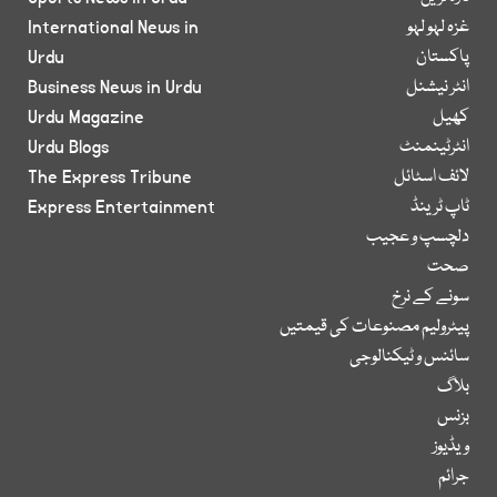
غزہ لہو لہو
International News in
پاکستان
Urdu
انٹر نیشنل
Business News in Urdu
کھیل
Urdu Magazine
انٹرٹینمنٹ
Urdu Blogs
لائف اسٹائل
The Express Tribune
ٹاپ ٹرینڈ
Express Entertainment
دلچسپ و عجیب
صحت
سونے کے نرخ
پیٹرولیم مصنوعات کی قیمتیں
سائنس و ٹیکنالوجی
بلاگ
بزنس
ویڈیوز
جرائم