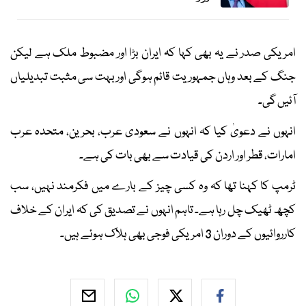
امریکی صدر نے یہ بھی کہا کہ ایران بڑا اور مضبوط ملک ہے لیکن
جنگ کے بعد وہاں جمہوریت قائم ہوگی اور بہت سی مثبت تبدیلیاں
آئیں گی۔
انہوں نے دعویٰ کیا کہ انہوں نے سعودی عرب، بحرین، متحدہ عرب
امارات، قطر اور اردن کی قیادت سے بھی بات کی ہے۔
ٹرمپ کا کہنا تھا کہ وہ کسی چیز کے بارے میں فکرمند نہیں، سب
کچھ ٹھیک چل رہا ہے۔ تاہم انہوں نے تصدیق کی کہ ایران کے خلاف
کارروائیوں کے دوران 3 امریکی فوجی بھی ہلاک ہوئے ہیں۔