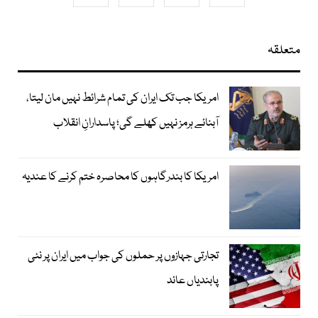
متعلقہ
امریکا جب تک ایران کی تمام شرائط نہیں مان لیتا،
آبنائے ہرمز نہیں کھلے گی؛ پاسدارانِ انقلاب
امریکا کا بندرگاہوں کا محاصرہ ختم کرنے کا عندیہ
تجارتی جہازوں پر حملوں کی جواب میں ایران پر نئی
پابندیاں عائد