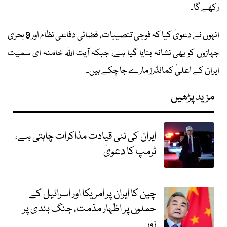
رکھے گا۔
انہوں نے دعویٰ کیا کہ فوجی تنصیبات، فضائی دفاعی نظام اور 9 بحری
جہازوں کو بھی نشانہ بنایا گیا ہے، جبکہ آیت اللہ خامنہ ای سمیت
ایران کے اعلیٰ کمانڈرز مارے جا چکے ہیں۔
مزید پڑھیں
ایران کی نئی قیادت مذاکرات چاہتی ہے،
ٹرمپ کا دعویٰ
چین کا ایران پر امریکا اور اسرائیل کے
حملوں پر اظہار مذمت، جنگ بندی پر
زور