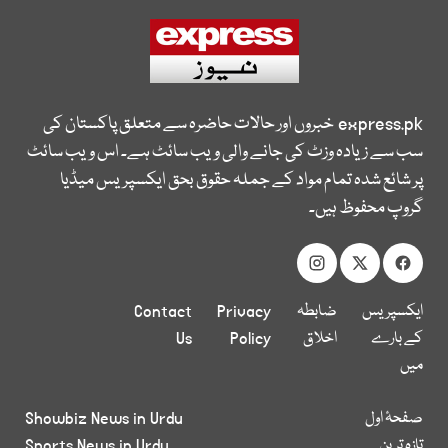
express.pk
خبروں اور حالات حاضرہ سے متعلق پاکستان کی
سب سے زیادہ وزٹ کی جانے والی ویب سائٹ ہے۔ اس ویب سائٹ
پر شائع شدہ تمام مواد کے جملہ حقوق بحق ایکسپریس میڈیا
گروپ محفوظ ہیں۔
ایکسپریس
ضابطہ
Privacy
Contact
کے بارے
اخلاق
Policy
Us
میں
صفحۂ اول
Showbiz News in Urdu
تازہ ترین
Sports News in Urdu