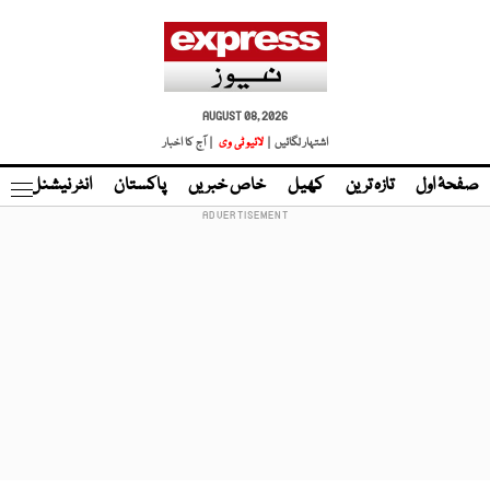
AUGUST 08, 2026
اشتہار لگائیں |
لائیو ٹی وی
| آج کا اخبار
صفحۂ اول
تازہ ترین
کھیل
خاص خبریں
پاکستان
انٹر نیشنل
ٹا