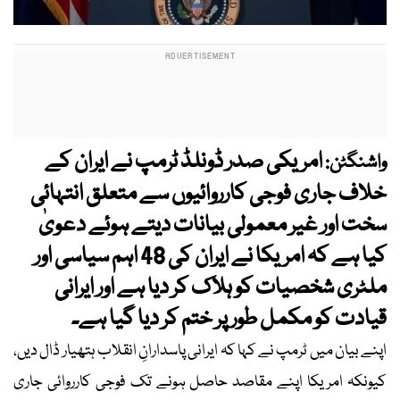
امریکی صدر ڈونلڈ ٹرمپ نے ایران کے
واشنگٹن:
خلاف جاری فوجی کارروائیوں سے متعلق انتہائی
سخت اور غیر معمولی بیانات دیتے ہوئے دعویٰ
کیا ہے کہ امریکا نے ایران کی 48 اہم سیاسی اور
ملٹری شخصیات کو ہلاک کر دیا ہے اور ایرانی
قیادت کو مکمل طور پر ختم کر دیا گیا ہے۔
اپنے بیان میں ٹرمپ نے کہا کہ ایرانی پاسدارانِ انقلاب ہتھیار ڈال دیں،
کیونکہ امریکا اپنے مقاصد حاصل ہونے تک فوجی کارروائی جاری