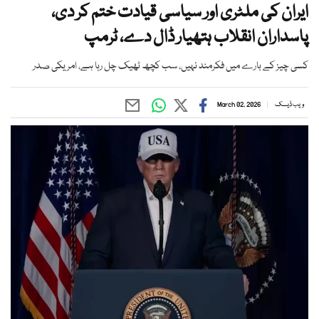
ایران کی ملٹری اور سیاسی قیادت ختم کر دی،
پاسداران انقلاب ہتھیار ڈال دے، ٹرمپ
کسی چیز کے بارے میں فکرمند نہیں، سب کچھ ٹھیک چل رہا ہے، امریکی صدر
ویب ڈیسک
March 02, 2026